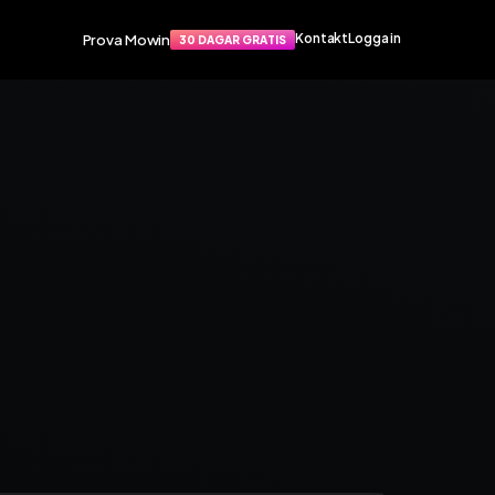
Prova Mowin
Kontakt
Logga in
30 DAGAR GRATIS
Funktioner
port
Smarta funktioner som förenklar
apat
din vardag. Arbetsorder, material,
rvice­
tidrapportering och mycket mer.
Arbetsorder
Tidrapportering
Materialhantering
Husarbete
Checklistor
Offert
TIS
NY
Kalender
Grossister
Dokument
Signatur
Fakturering