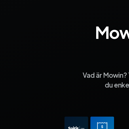
Mowi
Vad är Mowin? 
du enkel