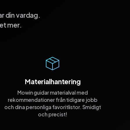
r din vardag.
et mer.
Materialhantering
Mowin guidar materialval med
rekommen­dationer från tidigare jobb
och dina personliga favorit­listor. Smidigt
och precist!