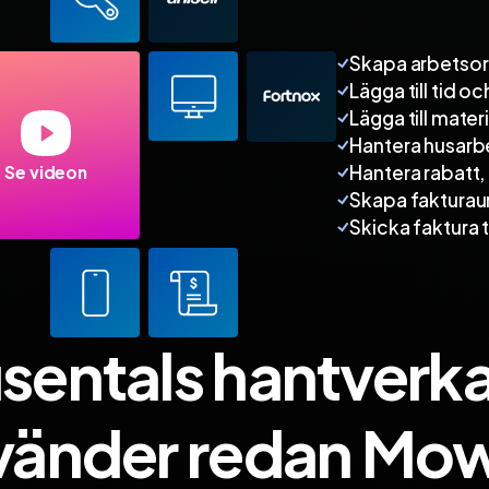
Skapa arbetso
Lägga till tid oc
Lägga till materi
Hantera husarb
Hantera rabatt,
Se videon
Skapa fakturau
Skicka faktura ti
sentals hantverk
vänder redan Mow