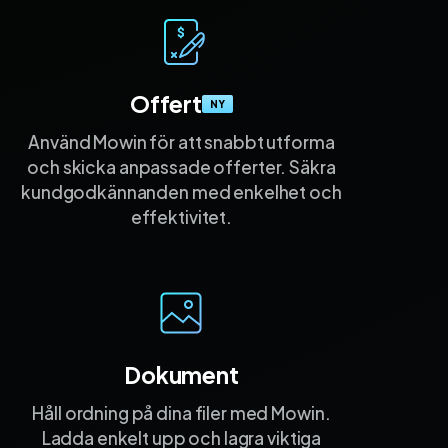
Offert
NY
Använd Mowin för att snabbt utforma
och skicka anpassade offerter. Säkra
kund­god­kännanden med enkelhet och
effektivitet.
Dokument
Håll ordning på dina filer med Mowin.
Ladda enkelt upp och lagra viktiga