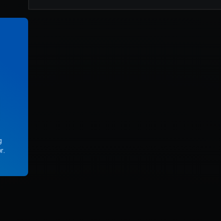
ekonomi­system och få full
kontroll på dina projekt – f
start till mål.
Fortnox
Spiris
Visma Administration
g
r.