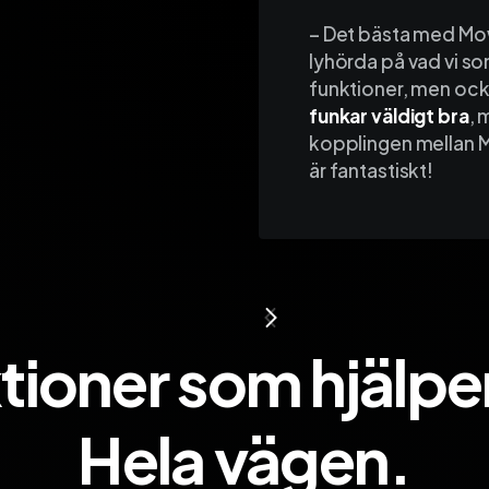
– Det bästa med Mow
lyhörda på vad vi so
funktioner, men ock
funkar väldigt bra
, 
kopplingen mellan Mo
är fantastiskt!
tioner som hjälper
Hela vägen.