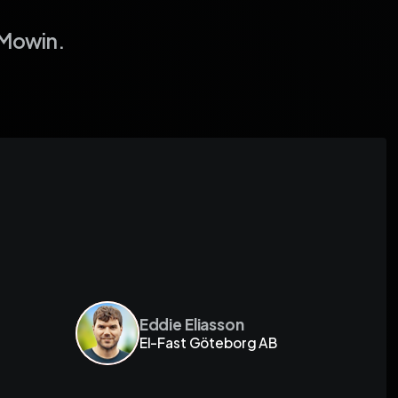
 Mowin.
 bakom är
t lyhörda.
Eddie Eliasson
El-Fast Göteborg AB