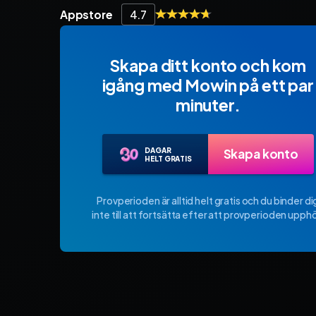
Appstore
4.7
Skapa ditt konto och kom
igång med Mowin på ett par
minuter.
DAGAR
Skapa konto
HELT GRATIS
Provperioden är alltid helt gratis och du binder di
inte till att fortsätta efter att provperioden upphö