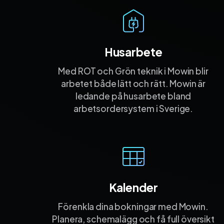
Husarbete
Med ROT och Grön teknik i Mowin blir
arbetet både lätt och rätt. Mowin är
ledande på husarbete bland
arbetsordersystem i Sverige.
Kalender
Förenkla dina bokningar med Mowin.
Planera, schemalägg och få full översikt