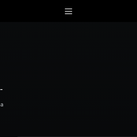
Mowin
Smart arbetsorder, tidrap
och material­­hantering. Sk
för EL, VVS och liknande se
r
yrken.
Varför Mowin?
Byt system och behåll data
l­
Priser
Nyheter
ga
Prova Mowin
30 DAGAR GRA
Kalkylatorer
Ekonomisystem
Integrera Mowin med ditt