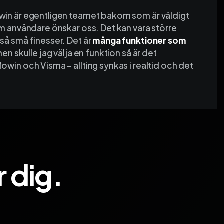
in är egentligen teamet bakom som är väldigt
m användare önskar oss. Det kan vara större
så små finesser. Det är
många funktioner som
men skulle jag välja en funktion så är det
win och Visma – allting synkas i realtid och det
 dig.