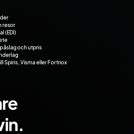
rder
h resor
al (EDI)
ete
 påslag och utpris
nderlag
ll Spiris, Visma eller Fortnox
are
in.