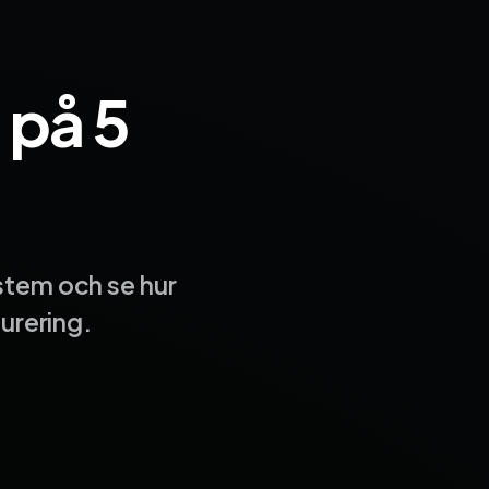
 på 5
stem och se hur
turering.