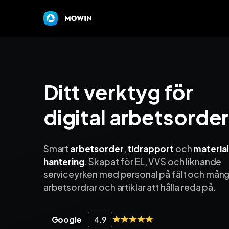
Ditt verktyg för
digital arbetsorde
Smart
arbetsorder
,
tidrapport
och
materia
hantering
. Skapat för EL, VVS och liknande
service­yrken med personal på fält och mån
arbetsordrar och artiklar att hålla reda på.
Google
4.9