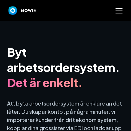
Mowin
Byt
Varför Mowin?
arbetsordersystem.
Byt system och behåll dat
Det är enkelt.
Priser
Nyheter
Att byta arbetsordersystem är enklare än det
låter. Du skapar kontot på några minuter, vi
Prova Mowin
30 DAGAR GRATI
importerar kunder från ditt ekonomisystem,
Kalkylatorer
kopplar dina grossister via EDI och laddar upp