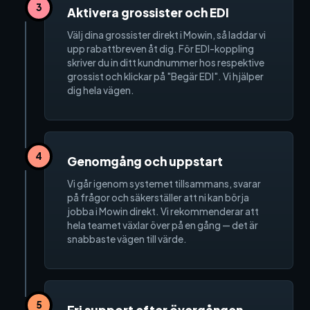
3
Aktivera grossister och EDI
Kontakt och support
Välj dina grossister direkt i Mowin, så laddar vi
upp rabattbreven åt dig. För EDI-koppling
Telefon: 0300-120 11
skriver du in ditt kundnummer hos respektive
Mån - Fre 8:00 - 16:00
grossist och klickar på "Begär EDI". Vi hjälper
E-post:
info@mowin.se
dig hela vägen.
Kundservice
Boka genomgång
4
Genomgång och uppstart
Vi går igenom systemet tillsammans, svarar
på frågor och säkerställer att ni kan börja
jobba i Mowin direkt. Vi rekommenderar att
Ladda ner vår app
hela teamet växlar över på en gång — det är
snabbaste vägen till värde.
App Store
5