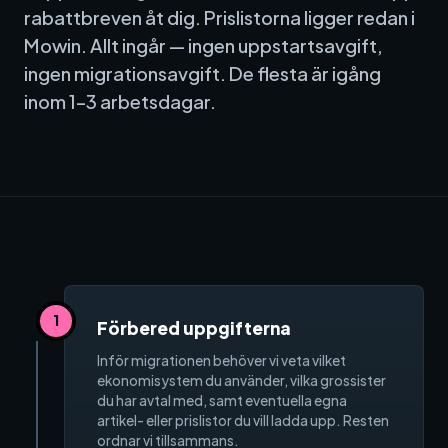
rabattbreven åt dig. Prislistorna ligger redan i
Mowin. Allt ingår — ingen uppstartsavgift,
Ekonomisystem
ingen migrationsavgift. De flesta är igång
inom 1–3 arbetsdagar.
Fortnox
Spiris
Visma Administration
Funktioner
1
Förbered uppgifterna
Arbetsorder
Inför migrationen behöver vi veta vilket
ekonomisystem du använder, vilka grossister
du har avtal med, samt eventuella egna
Tidrapportering
artikel- eller prislistor du vill ladda upp. Resten
ordnar vi tillsammans.