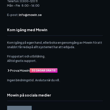
Telefon: 0300-120 11
Mån - Fre 8:00 - 16:00
E-post:
info@mowin.se
Kom igång med Mowin
Kom igång på egen hand, eller boka en genomgång av Mowin för att
snabbt får reda på allt systemet har att erbjuda.
Fri uppstart och utbildning.
Alltid gratis support.
Prova Mowin
30 DAGAR GRATIS
Ingen bindningstid. Avsluta när du vill.
Mowin på sociala medier