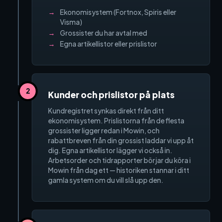
Materialhantering
Ekonomisystem (Fortnox, Spiris eller
Visma)
Husarbete
Grossister du har avtal med
Egna artikellistor eller prislistor
Checklistor
Offert
NY
2
Kunder och prislistor på plats
Kalender
Kundregistret synkas direkt från ditt
ekonomisystem. Prislistorna från de flesta
Grossister
grossister ligger redan i Mowin, och
rabattbreven från din grossist laddar vi upp åt
Dokument
dig. Egna artikellistor lägger vi också in.
Arbetsorder och tidrapporter börjar du köra i
Mowin från dag ett — historiken stannar i ditt
Signatur
gamla system om du vill slå upp den.
Fakturering