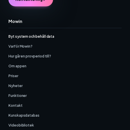
Mowin
Byt system och behåll data
Varför Mowin?
Hur går en provperiod till?
Om appen
Priser
Nyheter
Funktioner
Kontakt
Kunskapsdatabas
Videobibliotek