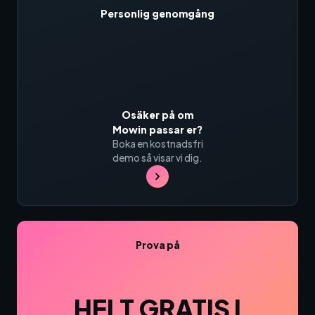
Personlig genomgång
Osäker på om
Mowin passar er?
Boka en kostnadsfri
demo så visar vi dig.
Prova på
HELT GRATIS I