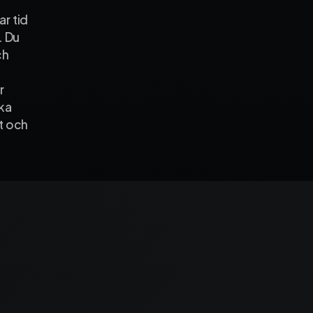
ekonomi­system och få full
r tid
kontroll på dina projekt – f
. Du
start till mål.
ch
Fortnox
Spiris
r
Visma Administration
lka
t och