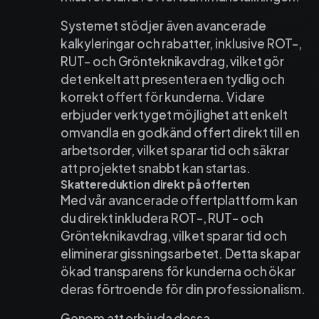
Systemet stödjer även avancerade
kalkyleringar och rabatter, inklusive ROT-,
RUT- och Grönteknikavdrag, vilket gör
det enkelt att presentera en tydlig och
korrekt offert för kunderna. Vidare
erbjuder verktyget möjlighet att enkelt
omvandla en godkänd offert direkt till en
arbetsorder, vilket sparar tid och säkrar
att projektet snabbt kan startas.
Skattereduktion direkt på offerten
Med vår avancerade offertplattform kan
du direkt inkludera ROT-, RUT- och
Grönteknikavdrag, vilket sparar tid och
eliminerar gissningsarbetet. Detta skapar
ökad transparens för kunderna och ökar
deras förtroende för din professionalism.
Genom att erbjuda dessa