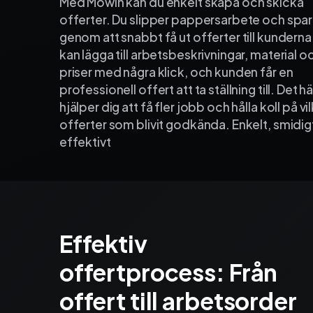
Med Mowin kan du enkelt skapa och skicka
offerter. Du slipper pappersarbete och spara
genom att snabbt få ut offerter till kunderna
kan lägga till arbetsbeskrivningar, material o
priser med några klick, och kunden får en
professionell offert att ta ställning till. Det hä
hjälper dig att få fler jobb och hålla koll på vi
offerter som blivit godkända. Enkelt, smidig
effektivt
Effektiv
offertprocess: Från
offert till arbetsorder