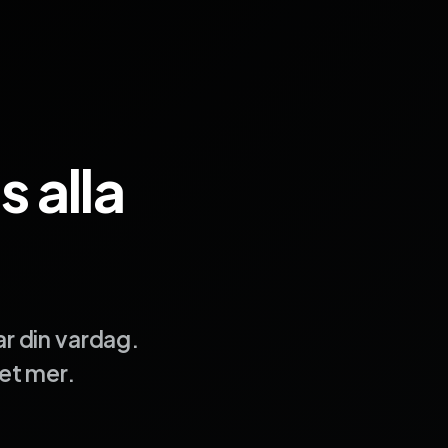
 alla
r din vardag.
et mer.