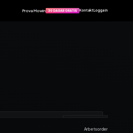
Prova Mowin
Kontakt
Logga in
30 DAGAR GRATIS
Funktioner
port
Smarta funktioner som förenklar
apat
din vardag. Arbetsorder, material,
rvice­
tidrapportering och mycket mer.
Arbetsorder
Tidrapportering
Materialhantering
Husarbete
Checklistor
Offert
TIS
NY
Kalender
Grossister
Dokument
Signatur
Arbetsorder
Fakturering