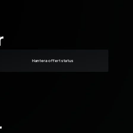
r
Hantera offert status
r