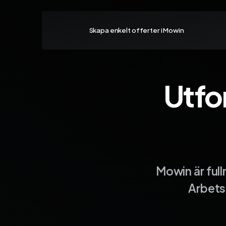
Skapa enkelt offerter i Mowin
Utfo
Mowin är ful
Arbets