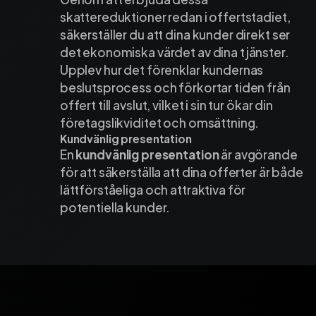
skattereduktioner redan i offertstadiet,
säkerställer du att dina kunder direkt ser
det ekonomiska värdet av dina tjänster.
Upplev hur det förenklar kundernas
beslutsprocess och förkortar tiden från
offert till avslut, vilket i sin tur ökar din
företagslikviditet och omsättning.
Kundvänlig presentation
En
kundvänlig presentation
är avgörande
för att säkerställa att dina offerter är både
lättförståeliga och attraktiva för
potentiella kunder.