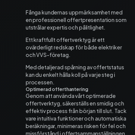
Fånga kundernas uppmärksamhet med
en professionell offertpresentation som
utstrålar expertis och pålitlighet.
Ett kraftfullt offertverktyg är ett
ovärderligt redskap för både elektriker
och VVS-företag.
Med detaljerad spårning av offertstatus
kan du enkelt hålla koll på varje steg i
processen.
Optimerad offerthantering
Genom att använda vårt optimerade
offertverktyg, säkerställs en smidig och
effektiv process från början till slut. Tack
vare intuitiva funktioner och automatiska
beräkningar, minimeras risken för fel och
missförstånd i offertsammanställningen.