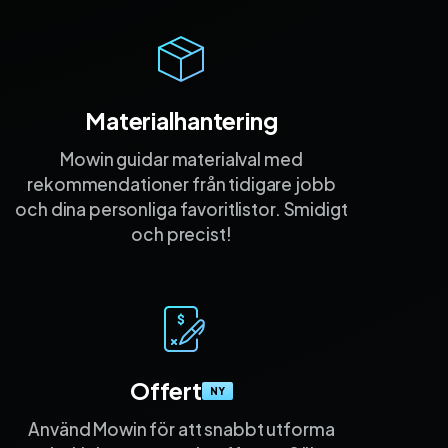
Materialhantering
Mowin guidar materialval med
rekommen­dationer från tidigare jobb
och dina personliga favorit­listor. Smidigt
och precist!
Offert
NY
Använd Mowin för att snabbt utforma