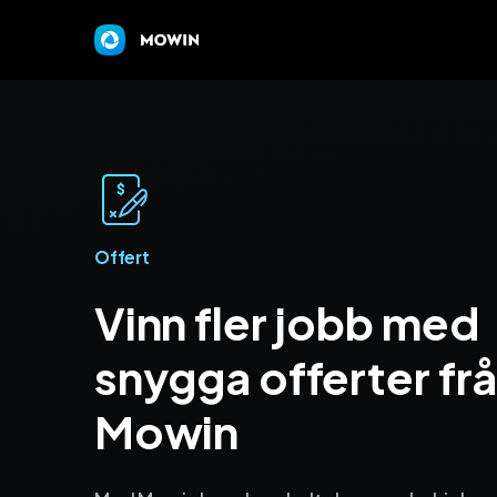
Offert
Vinn fler jobb med
snygga offerter fr
Mowin