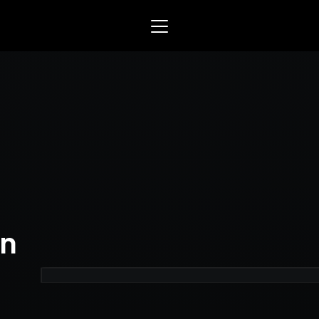
Mowin
Smart arbetsorder, tidrap
och material­­hantering. Sk
för EL, VVS och liknande se
yrken.
Varför Mowin?
Byt system och behåll data
Priser
ån
Nyheter
Prova Mowin
30 DAGAR GRA
Kalkylatorer
Ekonomisystem
Integrera Mowin med ditt