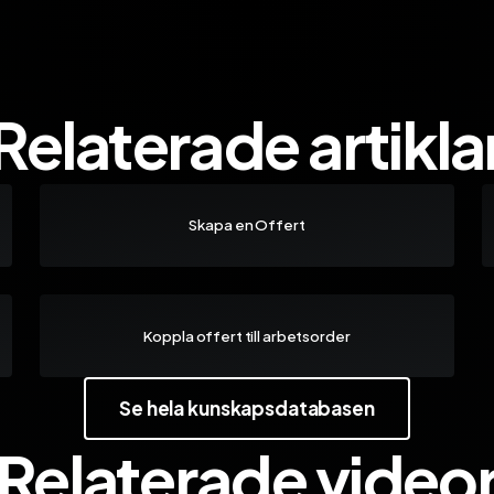
Relaterade artikla
Skapa en Offert
Koppla offert till arbetsorder
Se hela kunskapsdatabasen
Relaterade video