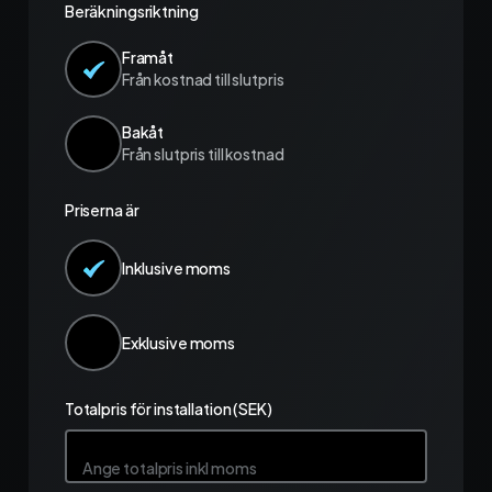
Materialhantering
Beräkningsriktning
Framåt
Husarbete
Från kostnad till slutpris
Checklistor
Bakåt
Från slutpris till kostnad
Offert
NY
Priserna är
Kalender
Inklusive moms
Grossister
Dokument
Exklusive moms
Signatur
Totalpris för installation (SEK)
Fakturering
Ange totalpris inkl moms