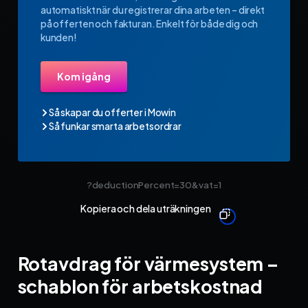
automatiskt när du registrerar dina arbeten – direkt
på offerten och fakturan. Enkelt för både dig och
kunden!
Kom igång
Så skapar du offerter i Mowin
Så funkar smarta arbetsordrar
?deductionPercent=30&vat=1
Kopiera och dela uträkningen
Rotavdrag för värmesystem –
schablon för arbetskostnad