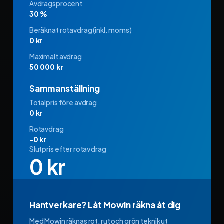
Avdragsprocent
30 %
Beräknat rotavdrag (inkl. moms)
0 kr
Maximalt avdrag
50 000 kr
Sammanställning
Totalpris före avdrag
0 kr
Rotavdrag
−0 kr
Slutpris efter rotavdrag
0 kr
Hantverkare? Låt Mowin räkna åt dig
Med Mowin räknas rot, rut och grön teknik ut