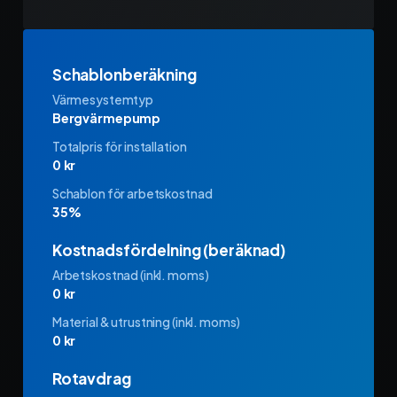
Kontakt och support
Telefon: 0300-120 11
Schablonberäkning
Mån - Fre 8:00 - 16:00
Värmesystemtyp
E-post:
info@mowin.se
Bergvärmepump
Totalpris för installation
Kundservice
0 kr
Schablon för arbetskostnad
Boka genomgång
35%
Kostnadsfördelning (beräknad)
Arbetskostnad (inkl. moms)
Ladda ner vår app
0 kr
Material & utrustning (inkl. moms)
0 kr
App Store
Rotavdrag