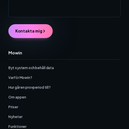
Kontakta mig
Mowin
Byt system och behåll data
Varför Mowin?
Hur går en provperiod till?
Om appen
Priser
Nyheter
Funktioner