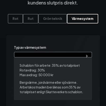
kundens slutpris direkt.
Ekonomisystem
Rot
Rut
Grön teknik
Värmesystem
Fortnox
Spiris
Typ av värmesystem
Visma Administration
Schablon för arbete: 35% av totalpriset
Funktioner
Rotavdrag: 30%
Max avdrag: 50 000 kr
Bergvärme, jordvärme eller sjövärme.
Arbetsorder
Arbetskostnaden beräknas som 35 % av
totalpriset enligt Skatteverkets schablon.
Tidrapportering