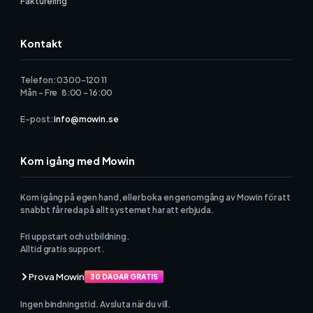
Fakturering
Kontakt
Telefon: 0300-120 11
Mån - Fre 8:00 - 16:00
E-post:
info@mowin.se
Kom igång med Mowin
Kom igång på egen hand, eller boka en genomgång av Mowin för att
snabbt får reda på allt systemet har att erbjuda.
Fri uppstart och utbildning.
Alltid gratis support.
Prova Mowin
30 DAGAR GRATIS
Ingen bindningstid. Avsluta när du vill.