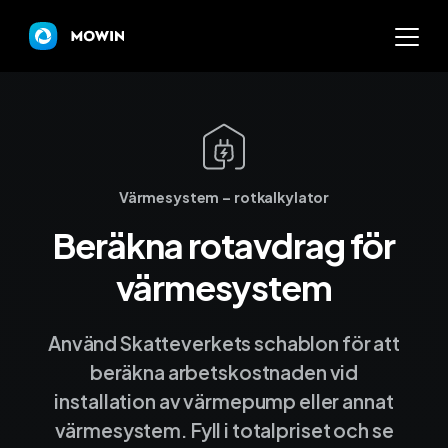
Mowin
Varför Mowin?
Värmesystem – rotkalkylator
Beräkna rotavdrag för
Byt system och behåll dat
värmesystem
Priser
Nyheter
Använd Skatteverkets schablon för att
beräkna arbetskostnaden vid
Prova Mowin
30 DAGAR GRATI
installation av värmepump eller annat
värmesystem. Fyll i totalpriset och se
Kalkylatorer