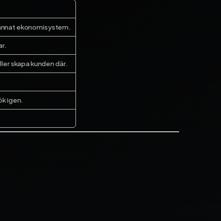
er annat ekonomisystem.
ar.
ller skapa kunden där.
sök igen.