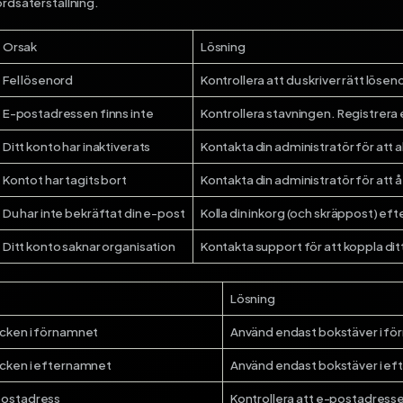
ordsåterställning.
Orsak
Lösning
Fel lösenord
Kontrollera att du skriver rätt lös
E-postadressen finns inte
Kontrollera stavningen. Registrera 
Ditt konto har inaktiverats
Kontakta din administratör för att 
Kontot har tagits bort
Kontakta din administratör för att å
Du har inte bekräftat din e-post
Kolla din inkorg (och skräppost) efte
Ditt konto saknar organisation
Kontakta support för att koppla ditt 
Lösning
ecken i förnamnet
Använd endast bokstäver i f
ecken i efternamnet
Använd endast bokstäver i e
postadress
Kontrollera att e-postadres