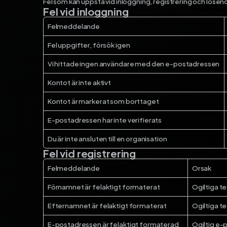
Fel som kan uppstå vid inloggning, registrering och lösen
Fel vid inloggning
Felmeddelande
Fel uppgifter, försök igen
Vi hittade ingen användare med den e-postadressen
Kontot är inte aktivt
Kontot är markerat som borttaget
E-postadressen har inte verifierats
Du är inte ansluten till en organisation
Fel vid registrering
Felmeddelande
Orsak
Förnamnet är felaktigt formaterat
Ogiltiga t
Efternamnet är felaktigt formaterat
Ogiltiga t
E-postadressen är felaktigt formaterad
Ogiltig e-