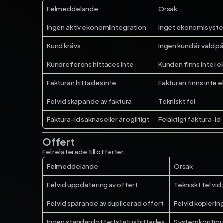
Felmeddelande
Orsak
Ingen aktiv ekonomiintegration
Inget ekonomisyste
Kund krävs
Ingen kund är vald p
Kundreferens hittades inte
Kunden finns inte i
Fakturan hittades inte
Fakturan finns inte e
Fel vid skapande av faktura
Tekniskt fel
Faktura-id saknas eller är ogiltigt
Felaktigt faktura-id
Offert
Fel relaterade till offerter.
Felmeddelande
Orsak
Fel vid uppdatering av offert
Tekniskt fel vid
Fel vid sparande av duplicerad offert
Fel vid kopierin
Ingen standardoffertstatus hittades
Systemkonfigu