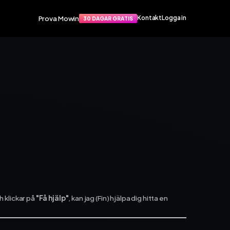
Prova Mowin
Kontakt
Logga in
30 DAGAR GRATIS
Funktioner
port
Smarta funktioner som förenklar
apat
din vardag. Arbetsorder, material,
rvice­
tidrapportering och mycket mer.
Arbetsorder
Tidrapportering
Materialhantering
Husarbete
Checklistor
Offert
TIS
NY
Kalender
Grossister
 klickar på
"Få hjälp"
, kan jag (Fin) hjälpa dig hitta en
Dokument
Signatur
Fakturering