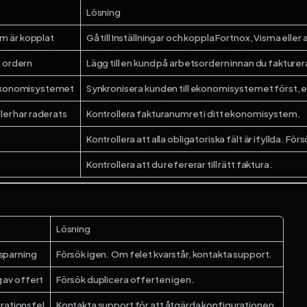
Lösning
m är kopplat
Gå till Inställningar och koppla Fortnox, Visma ell
å ordern
Lägg till en kund på arbetsordern innan du fakturer
 ekonomisystemet
Synkronisera kunden till ekonomisystemet först, e
ller har raderats
Kontrollera fakturanumret i ditt ekonomisystem.
Kontrollera att alla obligatoriska fält är ifyllda. För
Kontrollera att du refererar till rätt faktura.
Lösning
 sparning
Försök igen. Om felet kvarstår, kontakta support.
g av offert
Försök duplicera offerten igen.
rationsfel
Kontakta support för att åtgärda konfigurationen.