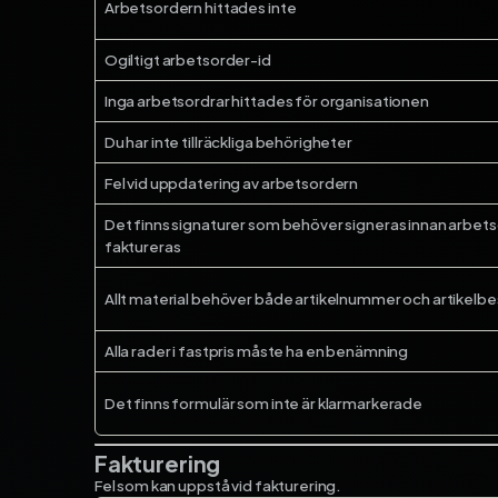
Arbetsordern hittades inte
Ogiltigt arbetsorder-id
Inga arbetsordrar hittades för organisationen
Du har inte tillräckliga behörigheter
Fel vid uppdatering av arbetsordern
Det finns signaturer som behöver signeras innan arbet
faktureras
Allt material behöver både artikelnummer och artikelbe
Alla rader i fastpris måste ha en benämning
Det finns formulär som inte är klarmarkerade
Fakturering
Fel som kan uppstå vid fakturering.