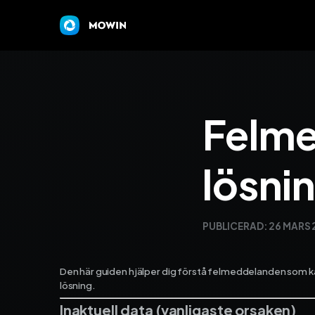
Felm
lösni
PUBLICERAD:
26 MARS 
Den här guiden hjälper dig förstå felmeddelanden som ka
lösning.
Inaktuell data (vanligaste orsaken)