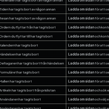
Materialet har tagits bort av någon annan
Ladda om sidan
för att se
Tiden har tagits bort av någon annan
Ladda om sidan
för att se
Resan har tagits bort av någon annan
Ladda om sidan
för att se
Ordern du flyttar från har tagits bort
Ladda om sidan
och kontr
Ordern du flyttar till har tagits bort
Ladda om sidan
och kontr
Kalendern har tagits bort
Ladda om sidan
för att se
Händelsen har tagits bort
Ladda om sidan
för att s
Deltagaren har tagits bort från händelsen
Ladda om sidan
för att s
Formuläret har tagits bort
Ladda om sidan
för att s
Mallen har tagits bort
Ladda om sidan
för att se
Artikeln har tagits bort från prislistan
Ladda om sidan
och sök e
Användaren har tagits bort
Ladda om sidan
och välj 
Användaren har tagits bort
Ladda om sidan
och välj 