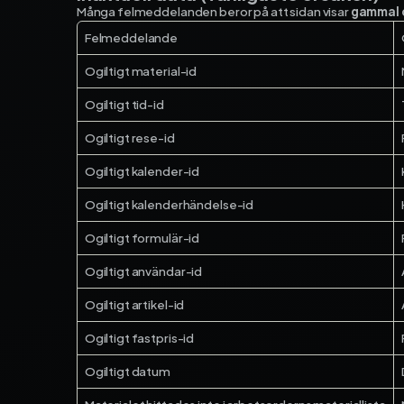
Många felmeddelanden beror på att sidan visar
gammal 
Felmeddelande
Ogiltigt material-id
Ogiltigt tid-id
Ogiltigt rese-id
Ogiltigt kalender-id
Ogiltigt kalenderhändelse-id
Ogiltigt formulär-id
Ogiltigt användar-id
Ogiltigt artikel-id
Ogiltigt fastpris-id
Ogiltigt datum