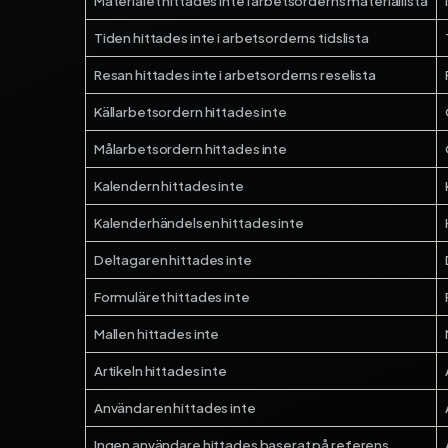
Materialet hittades inte i arbetsorderns materiallista
Tiden hittades inte i arbetsorderns tidslista
Resan hittades inte i arbetsorderns reselista
Källarbetsordern hittades inte
Målarbetsordern hittades inte
Kalendern hittades inte
Kalenderhändelsen hittades inte
Deltagaren hittades inte
Formuläret hittades inte
Mallen hittades inte
Artikeln hittades inte
Användaren hittades inte
Ingen användare hittades baserat på referens