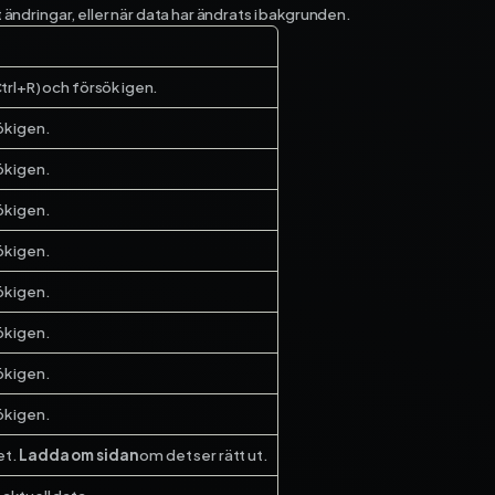
ndringar, eller när data har ändrats i bakgrunden.
rån
Ctrl+R) och försök igen.
k igen.
k igen.
k igen.
k igen.
k igen.
k igen.
k igen.
k igen.
et.
Ladda om sidan
om det ser rätt ut.