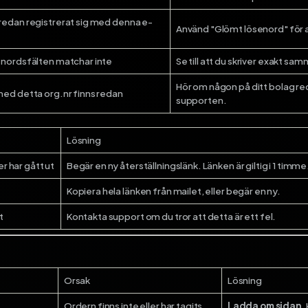
redan registrerat sig med denna e-
Använd "Glömt lösenord" för a
enordsfälten matchar inte
Se till att du skriver exakt sa
Hör om någon på ditt bolag re
med detta org.nr finns redan
supporten.
Lösning
er har gått ut
Begär en ny återställningslänk. Länken är giltig i 1 timme
Kopiera hela länken från mailet, eller begär en ny.
t
Kontakta support om du tror att detta är ett fel.
Orsak
Lösning
Ordern finns inte eller har tagits
Ladda om sidan
.