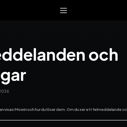
Mowin
Smart arbetsorder, tidrap
eddelanden och
och material­­hantering. Sk
för EL, VVS och liknande se
yrken.
ngar
Varför Mowin?
Byt system och behåll data
Priser
2026
Nyheter
Prova Mowin
30 DAGAR GRA
Kalkylatorer
n visas i Mowin och hur du löser dem. Om du ser ett felmeddelande och
Ekonomisystem
Integrera Mowin med ditt