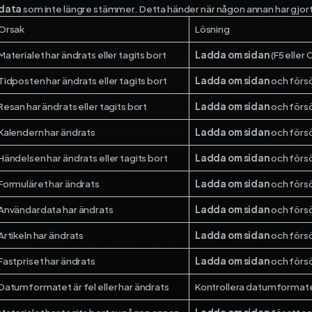
ekonomi­system och få full
data
som inte längre stämmer. Detta händer när någon annan har gjort ä
kontroll på dina projekt – f
Orsak
Lösning
start till mål.
Materialet har ändrats eller tagits bort
Ladda om sidan
(F5 eller 
Fortnox
Tidposten har ändrats eller tagits bort
Ladda om sidan
och försö
Spiris
Visma Administration
Resan har ändrats eller tagits bort
Ladda om sidan
och försö
Kalendern har ändrats
Ladda om sidan
och försö
Händelsen har ändrats eller tagits bort
Ladda om sidan
och försö
Formuläret har ändrats
Ladda om sidan
och försö
Användardata har ändrats
Ladda om sidan
och försö
Artikeln har ändrats
Ladda om sidan
och försö
Fastpriset har ändrats
Ladda om sidan
och försö
Datumformatet är fel eller har ändrats
Kontrollera datumformat