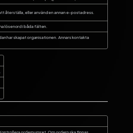
tt återställa, eller använd en annan e-postadress.
mma lösenord i båda fälten.
dan har skapat organisationen. Annars kontakta
.
 Kontrollera ordernumret. Om ordern ska finnas,