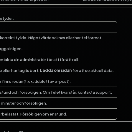
betyder:
är korrekt ifyllda. Något värde saknas eller har fel format.
ogga in igen.
takta din administratör för att få rätt roll.
 eller har tagits bort.
Ladda om sidan
för att se aktuell data.
inns redan (t.ex. dublett av e-post).
n stund och försök igen. Om felet kvarstår, kontakta support.
ra minuter och försök igen.
verbelastat. Försök igen om en stund.