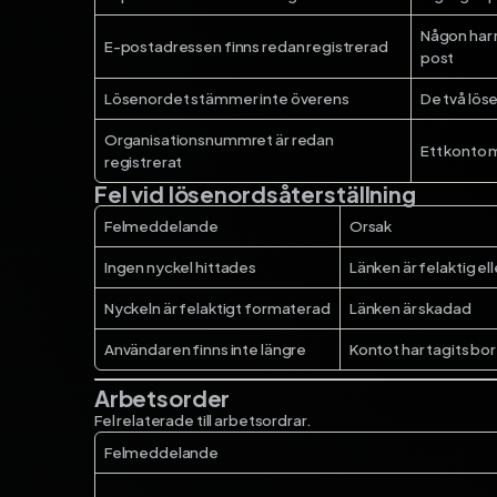
Någon har 
E-postadressen finns redan registrerad
post
Lösenordet stämmer inte överens
De två lös
Organisationsnummret är redan
Ett konto 
registrerat
Fel vid lösenordsåterställning
Felmeddelande
Orsak
Ingen nyckel hittades
Länken är felaktig ell
Nyckeln är felaktigt formaterad
Länken är skadad
Användaren finns inte längre
Kontot har tagits bor
Arbetsorder
Fel relaterade till arbetsordrar.
Felmeddelande