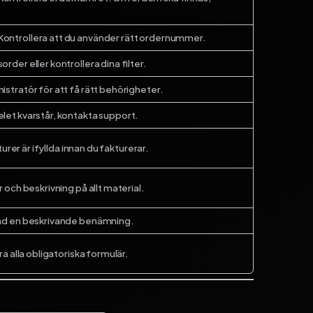
 Kontrollera att du använder rätt ordernummer.
rder eller kontrollera dina filter.
istratör för att få rätt behörigheter.
let kvarstår, kontakta support.
naturer är ifyllda innan du fakturerar.
r och beskrivning på allt material.
rad en beskrivande benämning.
era alla obligatoriska formulär.