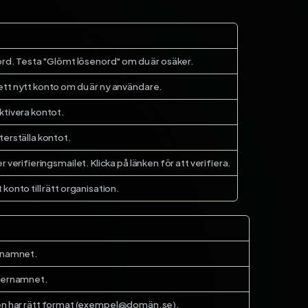
enord. Testa "Glömt lösenord" om du är osäker.
ett nytt konto om du är ny användare.
aktivera kontot.
terställa kontot.
r verifieringsmailet. Klicka på länken för att verifiera.
konto till rätt organisation.
örnamnet.
fternamnet.
sen har rätt format (exempel@domän.se).