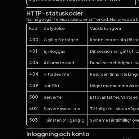
HTTP-statuskoder
När något går fel visas ibland en sifferkod. Här är vad de 
Kod
Betydelse
Vad du kan göra
400
Ogiltig förfrågan
Kontrollera att alla fält 
401
Ej inloggad
Din session har gått ut. L
403
Åtkomst nekad
Du saknar behörighet. Kon
404
Hittades inte
Resursen finns inte längre
409
Konflikt
Något med samma värde f
500
Serverfel
Ett oväntat fel. Vänta e
502
Servern svarar inte
Tillfälligt fel. Vänta någ
503
Tjänsten otillgänglig
Systemet är tillfälligt ö
Inloggning och konto