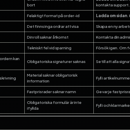
bort
kontakta support.
Felaktigt format på order-id
Ladda om sidan
.
Det finns inga ordrar att visa
Skapa en ny arbetso
Din roll saknar åtkomst
Kontakta din admin
Tekniskt fel vid sparning
Försök igen. Om fe
sordern kan
Obligatoriska signaturer saknas
Se till att alla sig
Material saknar obligatorisk
skrivning
Fyll i artikelnumme
information
Fastprisrader saknar namn
Ge varje fastpris
Obligatoriska formulär är inte
Fyll i och klarmark
ifyllda