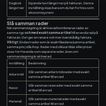
Dagbok
löpande text längst ner på fakturan. Denna
Kontakt och support
längst ner
inställning visas bara om du har Fortnox som
ekonomisystem
Telefon: 0300-120 11
Slå samman rader
Mån - Fre 8:00 - 16:00
E-post:
info@mowin.se
När sammanslagning är aktiverad kombineras rader av
samma typ
och med exakt samma artikel
till en enda rad på
fakturan. Det ger en renare och mer överskådlig faktura.
Kundservice
Viktigt:
Endast rader som är exakt likadana (samma artikel,
samma pris) slås ihop. Rader med olika artiklar eller priser
visas fortfarande som separata rader, även om
Boka genomgång
sammanslagning är aktiverad.
Inställning
Beskrivning
Slår samman arbetstidsrader med exakt
Ladda ner vår app
Arbetstid
samma artikel till en rad
Slår samman reserader med exakt samma
Resor
artikel till en rad
App Store
Slår samman materialrader med exakt
Material
samma artikel till en rad