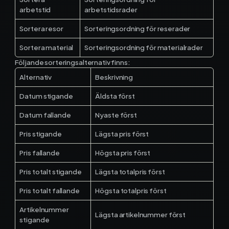
arbetstid
arbetstidsrader
Sortera resor
Sorteringsordning för reserader
Sortera material
Sorteringsordning för materialrader
Följande sorteringsalternativ finns:
Alternativ
Beskrivning
Datum stigande
Äldsta först
Datum fallande
Nyaste först
Pris stigande
Lägsta pris först
Pris fallande
Högsta pris först
Pris totalt stigande
Lägsta totalpris först
Pris totalt fallande
Högsta totalpris först
Artikelnummer
Lägsta artikelnummer först
stigande