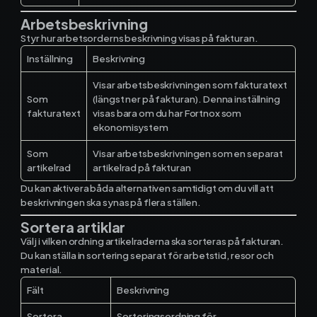
Arbetsbeskrivning
Styr hur arbetsorderns beskrivning visas på fakturan.
Inställning
Beskrivning
Visar arbetsbeskrivningen som fakturatext
Som
(längst ner på fakturan). Denna inställning
fakturatext
visas bara om du har Fortnox som
ekonomisystem
Som
Visar arbetsbeskrivningen som en separat
artikelrad
artikelrad på fakturan
Du kan aktivera båda alternativen samtidigt om du vill att
beskrivningen ska synas på flera ställen.
Sortera artiklar
Välj i vilken ordning artikelraderna ska sorteras på fakturan.
Du kan ställa in sortering separat för arbetstid, resor och
material.
Fält
Beskrivning
Sortera
Sorteringsordning för