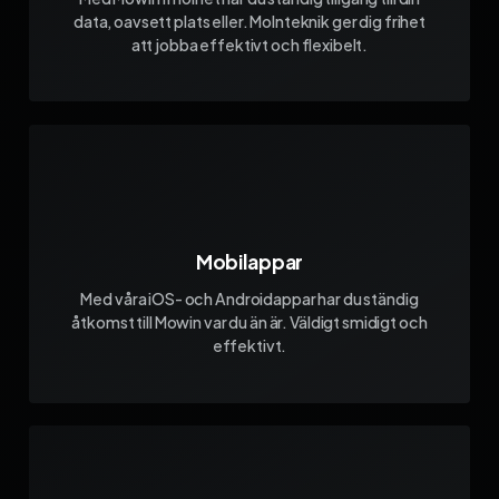
data, oavsett plats eller. Molnteknik ger dig frihet
att jobba effektivt och flexibelt.
Mobilappar
Med våra iOS- och Androidappar har du ständig
åtkomst till Mowin var du än är. Väldigt smidigt och
effektivt.