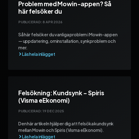
Problem med Mowin-appen? Så
här felsöker du
PUBLICERAD:
8 APR 2026
Så här felsöker du vanliga problem i Mowin-appen
— uppdatering, ominstallation, synkproblem och
mer.
Felsökning: Kundsynk – Spiris
(Visma eEkonomi)
PUBLICERAD:
19 DEC 2025
Den här artikeln hjälper dig att felsöka kundsynk
mellan Mowin och Spiris (Visma eEkonomi).