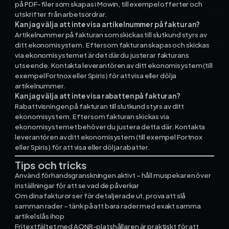
på PDF-filer som skapas i Mowin, till exempel offerter och
utskrifter från arbetsordrar.
Kan jag välja att inte visa artikelnummer på fakturan?
Artikelnummer på fakturan som skickas till slutkund styrs av
ditt ekonomisystem. Eftersom fakturan skapas och skickas
via ekonomisystemet är det där du justerar fakturans
utseende. Kontakta leverantören av ditt ekonomisystem (till
exempel Fortnox eller Spiris) för att visa eller dölja
artikelnummer.
Kan jag välja att inte visa rabatten på fakturan?
Rabattvisningen på fakturan till slutkund styrs av ditt
ekonomisystem. Eftersom fakturan skickas via
ekonomisystemet behöver du justera detta där. Kontakta
leverantören av ditt ekonomisystem (till exempel Fortnox
eller Spiris) för att visa eller dölja rabatter.
Tips och tricks
Använd förhandsgranskningen aktivt – håll muspekaren över
inställningar för att se vad de påverkar
Om dina fakturor ser för detaljerade ut, prova att slå
samman rader – tänk på att bara rader med exakt samma
artikel slås ihop
Fritextfältet med AONR-platshållaren är praktiskt för att