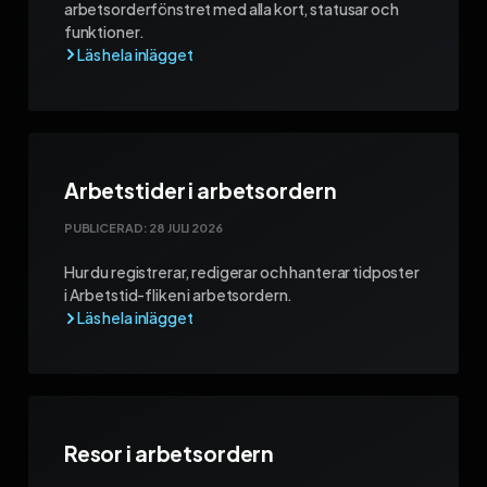
arbetsorderfönstret med alla kort, statusar och
funktioner.
Arbetstider i arbetsordern
PUBLICERAD:
28 JULI 2026
Hur du registrerar, redigerar och hanterar tidposter
i Arbetstid-fliken i arbetsordern.
Resor i arbetsordern