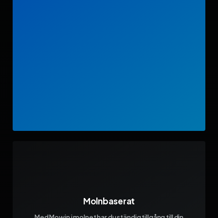
Molnbaserat
Med Mowin i molnet har du ständig tillgång till din