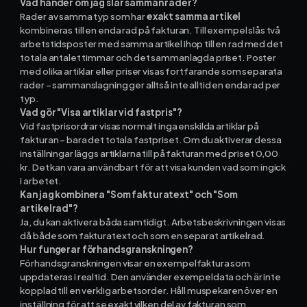
Vad händer om jag slår samman rader?
Rader av samma typ som har
exakt samma artikel
kombineras till en enda rad på fakturan. Till exempel slås två
arbetstidsposter med samma artikel ihop till en rad med det
totala antalet timmar och det sammanlagda priset. Poster
med olika artiklar eller priser visas fortfarande som separata
rader – sammanslagning ger alltså inte alltid en enda rad per
typ.
Vad gör "Visa artiklar vid fastpris"?
Vid fastprisordrar visas normalt inga enskilda artiklar på
fakturan – bara det totala fastpriset. Om du aktiverar dessa
inställningar läggs artiklarna till på fakturan med priset 0,00
kr. Det kan vara användbart för att visa kunden vad som ingick
i arbetet.
Kan jag kombinera "Som fakturatext" och "Som
artikelrad"?
Ja, du kan aktivera båda samtidigt. Arbetsbeskrivningen visas
då både som fakturatext och som en separat artikelrad.
Hur fungerar förhandsgranskningen?
Förhandsgranskningen visar en exempelfaktura som
uppdateras i realtid. Den använder exempeldata och är inte
kopplad till en verklig arbetsorder. Håll muspekaren över en
inställning för att se exakt vilken del av fakturan som