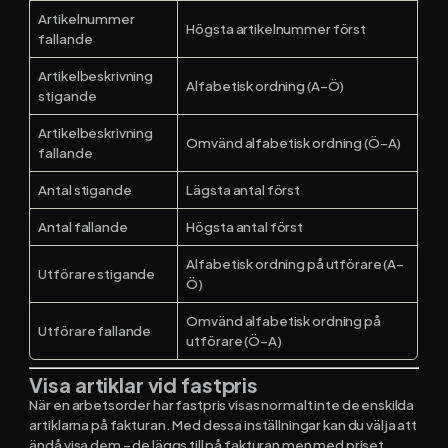
Artikelnummer
Högsta artikelnummer först
fallande
Artikelbeskrivning
Alfabetisk ordning (A–Ö)
stigande
Artikelbeskrivning
Omvänd alfabetisk ordning (Ö–A)
fallande
Antal stigande
Lägsta antal först
Antal fallande
Högsta antal först
Alfabetisk ordning på utförare (A–
Utförare stigande
Ö)
Omvänd alfabetisk ordning på
Utförare fallande
utförare (Ö–A)
Visa artiklar vid fastpris
När en arbetsorder har fastpris visas normalt inte de enskilda
artiklarna på fakturan. Med dessa inställningar kan du välja att
ändå visa dem – de läggs till på fakturan men med priset