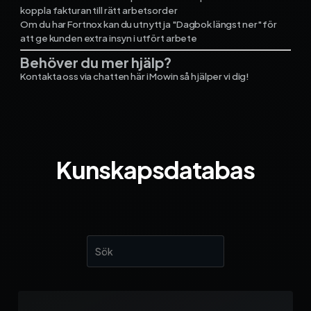
koppla fakturan till rätt arbetsorder
Om du har Fortnox kan du utnyttja "Dagbok längst ner" för
att ge kunden extra insyn i utfört arbete
Behöver du mer hjälp?
Kontakta oss via chatten här i Mowin så hjälper vi dig!
Kunskapsdatabas