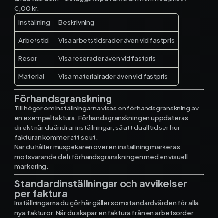
0,00 kr.
Inställning
Beskrivning
Arbetstid
Visa arbetstidsrader även vid fastpris
Resor
Visa reserader även vid fastpris
Material
Visa materialrader även vid fastpris
Förhandsgranskning
Till höger om inställningarna visas en förhandsgranskning av
en exempelfaktura. Förhandsgranskningen uppdateras
direkt när du ändrar inställningar, så att du alltid ser hur
fakturan kommer att se ut.
När du håller muspekaren över en inställning markeras
motsvarande del i förhandsgranskningen med en visuell
markering.
Standardinställningar och avvikelser
per faktura
Inställningarna du gör här gäller som standardvärden för alla
nya fakturor. När du skapar en faktura från en arbetsorder