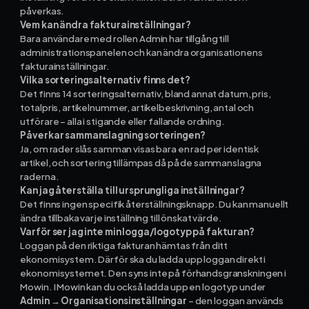
påverkas.
Vem kan ändra fakturainställningar?
Bara användare med rollen Admin har tillgång till
administrationspanelen och kan ändra organisationens
fakturainställningar.
Vilka sorteringsalternativ finns det?
Det finns 14 sorteringsalternativ, bland annat datum, pris,
totalpris, artikelnummer, artikelbeskrivning, antal och
utförare – alla i stigande eller fallande ordning.
Påverkar sammanslagning sorteringen?
Ja, om rader slås samman visas bara en rad per identisk
artikel, och sortering tillämpas då på de sammanslagna
raderna.
Kan jag återställa till ursprungliga inställningar?
Det finns ingen specifik återställningsknapp. Du kan manuellt
ändra tillbaka varje inställning till önskat värde.
Varför ser jag inte min logga/logotyp på fakturan?
Loggan på den riktiga fakturan hämtas från ditt
ekonomisystem. Därför ska du ladda upp loggan direkt i
ekonomisystemet. Den syns inte på förhandsgranskningen i
Mowin. I Mowin kan du också ladda upp en logotyp under
Admin → Organisationsinställningar
– den loggan används