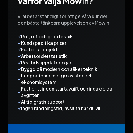
Varför välja Mowin?
Vi arbetar ständigt för att ge våra kunder
den bästa tänkbara upplevelsen av Mowin.
Rot, rut och grön teknik
Kundspecifika priser
Fastpris-projekt
Arbetsorderstatistik
Realtidsuppdateringar
Byggd på modern och säker teknik
Integrationer mot grossister och
ekonomisystem
Fast pris, ingen startavgift och inga dolda
avgifter
Alltid gratis support
Ingen bindningstid, avsluta när du vill