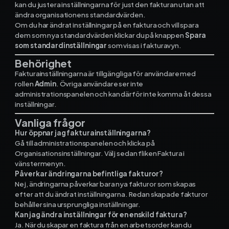
kan du justera inställningarna för just den fakturan utan att
ändra organisationens standardvärden.
Om du har ändrat inställningar på en faktura och vill spara
dem som nya standardvärden klickar du på knappen
Spara
som standardinställningar
som visas i fakturavyn.
Behörighet
Fakturainställningarna är tillgängliga för användare med
rollen
Admin
. Övriga användare ser inte
administrationspanelen och kan därför inte komma åt dessa
inställningar.
Vanliga frågor
Hur öppnar jag fakturainställningarna?
Gå till administrationspanelen och klicka på
Organisationsinställningar. Välj sedan fliken Faktura i
vänstermenyn.
Påverkar ändringarna befintliga fakturor?
Nej, ändringarna påverkar bara nya fakturor som skapas
efter att du ändrat inställningarna. Redan skapade fakturor
behåller sina ursprungliga inställningar.
Kan jag ändra inställningar för en enskild faktura?
Ja. När du skapar en faktura från en arbetsorder kan du