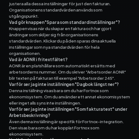
justera alla dessa inställningar för just den fakturan.
Organisationens standardvärden används som
utgångspunkt.
Vad gör knappen "Spara som standardinställningar"?
Knappen visas när du skapar en faktura och har gjort
ändringar som skiljer sig från organisationens
standardvärden. Klickar du på den sparas dina aktuella
inställningar som nya standardvärden för hela
organisationen.
Vad är AONR i fritextfältet?
AONR är en platshållare som automatiskt ersätts med
arbetsorderns nummer. Om du skriver "Arbetsorder AONR"
blir texten på fakturan till exempel "Arbetsorder 245".
Varför ser jag inte inställningen "Dagbok längst ner"?
Denna inställning visas bara om du har Fortnox som
ekonomisystem. Om du använder ett annat ekonomisystem
eller inget alls syns inte inställningen.
Varför ser jag inte inställningen "Som fakturatext" under
Arbetsbeskrivning?
Även denna inställning är specifik för Fortnox-integration.
Den visas bara om du har kopplat Fortnox som
ekonomisystem.