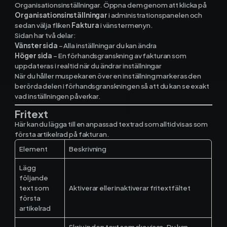
Organisationsinställningar. Öppna dem genom att klicka på
Organisationsinställningar
i administrationspanelen och
sedan välja fliken
Faktura
i vänstermenyn.
Ekonomisystem
Sidan har två delar:
Vänster sida
– Alla inställningar du kan ändra
Höger sida
– En förhandsgranskning av fakturan som
Fortnox
uppdateras i realtid när du ändrar inställningar
När du håller muspekaren över en inställning markeras den
Spiris
berörda delen i förhandsgranskningen så att du kan se exakt
vad inställningen påverkar.
Visma Administration
Fritext
Här kan du lägga till en anpassad textrad som alltid visas som
första artikelrad på fakturan.
Funktioner
Element
Beskrivning
Lägg
följande
Arbetsorder
text som
Aktiverar eller inaktiverar fritextfältet
första
Tidrapportering
artikelrad
Skriv in den text som ska visas. Du kan