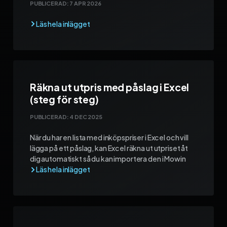
PUBLICERAD:
7 APR 2026
Räkna ut utpris med påslag i Excel
(steg för steg)
PUBLICERAD:
4 DEC 2025
När du har en lista med inköpspriser i Excel och vill
lägga på ett påslag, kan Excel räkna ut utpriset åt
dig automatiskt så du kan importera den i Mowin