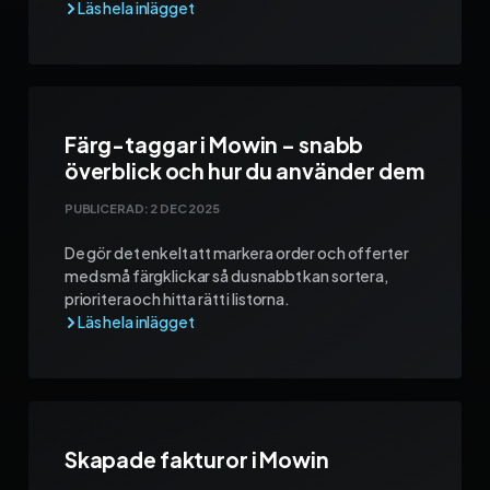
Färg-taggar i Mowin – snabb
överblick och hur du använder dem
PUBLICERAD:
2 DEC 2025
De gör det enkelt att markera order och offerter
med små färgklickar så du snabbt kan sortera,
prioritera och hitta rätt i listorna.
Skapade fakturor i Mowin