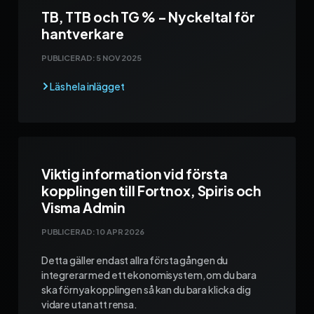
TB, TTB och TG % – Nyckeltal för
hantverkare
PUBLICERAD:
5 NOV 2025
Viktig information vid första
kopplingen till Fortnox, Spiris och
Visma Admin
PUBLICERAD:
10 APR 2026
Detta gäller endast allra första gången du
integrerar med ett ekonomisystem, om du bara
ska förnya kopplingen så kan du bara klicka dig
vidare utan att rensa.