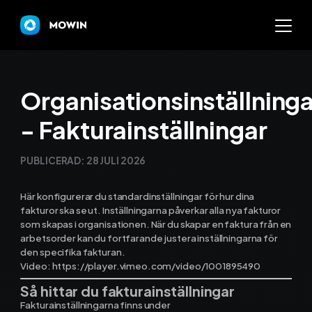
Mowin
Organisationsinställninga
- Fakturainställningar
Varför Mowin?
PUBLICERAD:
28 JULI 2026
Byt system och behåll dat
Här konfigurerar du standardinställningar för hur dina
Priser
fakturor ska se ut. Inställningarna påverkar alla nya fakturor
som skapas i organisationen. När du skapar en faktura från en
Nyheter
arbetsorder kan du fortfarande justera inställningarna för
den specifika fakturan.
Prova Mowin
Video: https://player.vimeo.com/video/1001895490
30 DAGAR GRATI
Så hittar du fakturainställningar
Kalkylatorer
Fakturainställningarna finns under