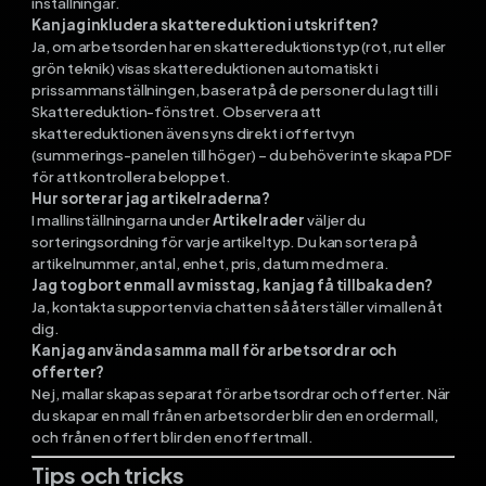
inställningar.
Kan jag inkludera skattereduktion i utskriften?
Ja, om arbetsorden har en skattereduktionstyp (rot, rut eller
grön teknik) visas skattereduktionen automatiskt i
prissammanställningen, baserat på de personer du lagt till i
Skattereduktion-fönstret. Observera att
skattereduktionen även syns direkt i offertvyn
(summerings-panelen till höger) – du behöver inte skapa PDF
för att kontrollera beloppet.
Hur sorterar jag artikelraderna?
I mallinställningarna under
Artikelrader
väljer du
sorteringsordning för varje artikeltyp. Du kan sortera på
artikelnummer, antal, enhet, pris, datum med mera.
Jag tog bort en mall av misstag, kan jag få tillbaka den?
Ja, kontakta supporten via chatten så återställer vi mallen åt
dig.
Kan jag använda samma mall för arbetsordrar och
offerter?
Nej, mallar skapas separat för arbetsordrar och offerter. När
du skapar en mall från en arbetsorder blir den en ordermall,
och från en offert blir den en offertmall.
Tips och tricks