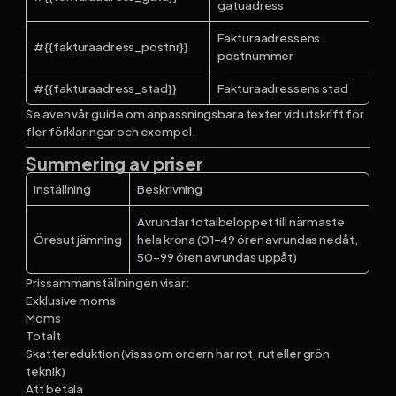
gatuadress
Fakturaadressens
#{{fakturaadress_postnr}}
postnummer
#{{fakturaadress_stad}}
Fakturaadressens stad
Se även vår guide om anpassningsbara texter vid utskrift för
fler förklaringar och exempel.
Summering av priser
Inställning
Beskrivning
Avrundar totalbeloppet till närmaste
Öresutjämning
hela krona (01–49 ören avrundas nedåt,
50–99 ören avrundas uppåt)
Prissammanställningen visar:
Exklusive moms
Moms
Totalt
Skattereduktion (visas om ordern har rot, rut eller grön
teknik)
Att betala