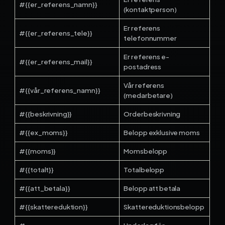
#{{er_referens_namn}}
(kontaktperson)
Er referens
#{{er_referens_tele}}
telefonnummer
Er referens e-
#{{er_referens_mail}}
postadress
Vår referens
#{{vår_referens_namn}}
(medarbetare)
#{{beskrivning}}
Orderbeskrivning
#{{ex_moms}}
Belopp exklusive moms
#{{moms}}
Momsbelopp
#{{totalt}}
Totalbelopp
#{{att_betala}}
Belopp att betala
#{{skattereduktion}}
Skattereduktionsbelopp