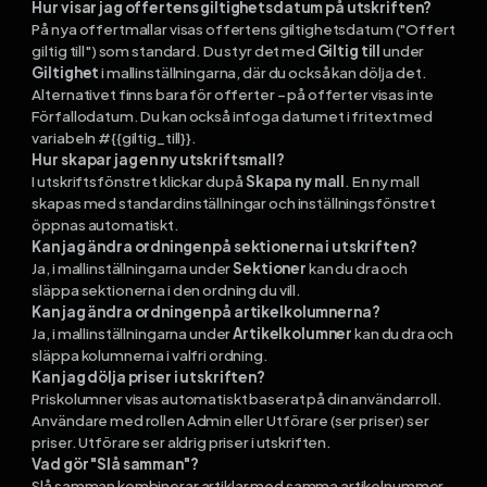
Hur visar jag offertens giltighetsdatum på utskriften?
På nya offertmallar visas offertens giltighetsdatum ("Offert
giltig till") som standard. Du styr det med
Giltig till
under
Giltighet
i mallinställningarna, där du också kan dölja det.
Alternativet finns bara för offerter – på offerter visas inte
Förfallodatum. Du kan också infoga datumet i fritext med
variabeln #{{giltig_till}}.
Hur skapar jag en ny utskriftsmall?
I utskriftsfönstret klickar du på
Skapa ny mall
. En ny mall
skapas med standardinställningar och inställningsfönstret
öppnas automatiskt.
Kan jag ändra ordningen på sektionerna i utskriften?
Ja, i mallinställningarna under
Sektioner
kan du dra och
släppa sektionerna i den ordning du vill.
Kan jag ändra ordningen på artikelkolumnerna?
Ja, i mallinställningarna under
Artikelkolumner
kan du dra och
släppa kolumnerna i valfri ordning.
Kan jag dölja priser i utskriften?
Priskolumner visas automatiskt baserat på din användarroll.
Användare med rollen Admin eller Utförare (ser priser) ser
priser. Utförare ser aldrig priser i utskriften.
Vad gör "Slå samman"?
Slå samman kombinerar artiklar med samma artikelnummer,