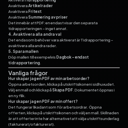
Avaktivera
Artikelrader
Avaktivera
Fritext
Avaktivera
Summering av priser
Det innebär att PDF:en endast visar den separata
tidrapporteringen – inget annat.
4. Avaktivera alla andra val
Det enda som behöver vara aktiverat är Tidrapportering –
avaktivera alla andra rader.
5. Spara mallen
Döp mallen till exempelvis
Dagbok – endast
tidrapportering
.
Vanliga frågor
Hur skapar jag en PDF av min arbetsorder?
Öppna arbetsorden, klicka på utskriftsikonen i sidhuvudet.
Välj en mall och klicka på
Skapa PDF
. Dokumentet öppnas i
en ny flik.
Hur skapar jag en PDF av min offert?
Det fungerar likadant som för arbetsordrar. Öppna
offerten, klicka på utskriftsikonen och välj en mall. Skillnaden
är att offerter inte har alternativet att välja utskriftsunderlag
(fakturerat/ofakturerat).