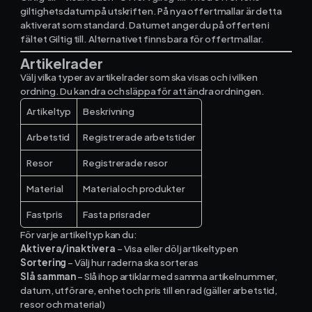
giltighetsdatum på utskriften. På nya offertmallar är detta
aktiverat som standard. Datumet anger du på offerten i
fältet Giltig till. Alternativet finns bara för offertmallar.
Artikelrader
Välj vilka typer av artikelrader som ska visas och i vilken
ordning. Du kan dra och släppa för att ändra ordningen.
Artikeltyp
Beskrivning
Arbetstid
Registrerade arbetstider
Resor
Registrerade resor
Material
Material och produkter
Fastpris
Fasta prisrader
För varje artikeltyp kan du:
Aktivera/inaktivera
– Visa eller dölj artikeltypen
Sortering
– Välj hur raderna ska sorteras
Slå samman
– Slå ihop artiklar med samma artikelnummer,
datum, utförare, enhet och pris till en rad (gäller arbetstid,
resor och material)