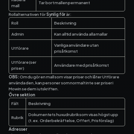
Tar bort mallen permanent
mall
Rollalternativen för
Synlig för
är:
Roll
Beskrivning
Admin
Kan alltid använda alla mallar
Vanliga användare utan
Utförare
prisåtkomst
Utförare (ser
Användare med prisåtkomst
priser)
OBS:
Om du gör en mall som visar priser och låter Utförare
använda den, kan personer som normalt inte ser priser i
Mowin se dem i utskriften.
Övre sektion
Fält
Beskrivning
Dokumentets huvudrubrik som visas högst upp
Rubrik
(t.ex. Orderbekräftelse, Offert, Prisförslag)
Adresser