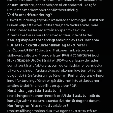
datum, utförare, enhet och pris till en enda rad. Det gör
utskriften mer kompakt och lättöverskådlig.
Vad är utskriftsunderlag?
Utskriftsunderlag styr vilka artikelrader som ingår i utskriften.
Du kan välja att skriva ut alla rader, bara fakturerade, bara
ofakturerade eller rader från en specifik faktura.
Alternativet visas bara för arbetsordrar, inte offerter.
Kan jag skapa en förhandsgranskning av fakturan som
PDF att skicka till kunden innan jag fakturerar?
Ja. Öppna
Utskrift
via utskriftsikonen i arbetsorderns
sidhuvud, välj utskriftsunderlaget
Kvar att fakturera
och
klicka
Skapa PDF
. Du får då ett PDF-underlag av de rader
som återstår att fakturera, som du kan ladda ner och skicka
till kunden. Ingen faktura skapas i ekonomisystemet förrän
du gör det från faktureringsfönstret. Förhandsgranskningen
inne i faktureringsfönstret går däremot inte att ladda ner –
använd Utskrift när du vill ha en sparbar PDF.
Hur ändrar jag utskriftsdatum?
I inställningssektionen finns fältet
Utskriftsdatum
där du
kan välja valfritt datum. Standardvärdet är dagens datum.
Hur fungerar fritext med variabler?
I mallinställningarna kan du skriva egen text i fritextfältet.