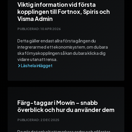
Viktig information vid första
kopplingen till Fortnox, Spiris och
Visma Admin
PUBLICERAD:
10 APR 2026
Detta gäller endast allra första gången du
integrerar med ett ekonomisystem, om du bara
ska förnya kopplingen så kan du bara klicka dig
vidare utan att rensa.
Färg-taggar i Mowin – snabb
överblick och hur du använder dem
PUBLICERAD:
2 DEC 2025
De gör det enkelt att markera order och offerter