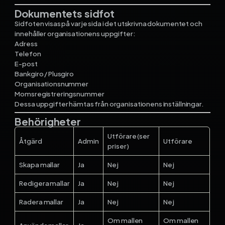
Dokumentets sidfot
Sidfoten visas på varje sida i det utskrivna dokumentet och
innehåller organisationens uppgifter:
Adress
Telefon
E-post
Bankgiro / Plusgiro
Organisationsnummer
Momsregistreringsnummer
Dessa uppgifter hämtas från organisationens inställningar.
Behörigheter
Utförare (ser
Åtgärd
Admin
Utförare
priser)
Skapa mallar
Ja
Nej
Nej
Redigera mallar
Ja
Nej
Nej
Radera mallar
Ja
Nej
Nej
Om mallen
Om mallen