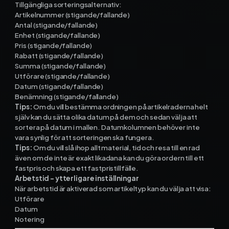
Tillgängliga sorteringsalternativ:
Artikelnummer (stigande/fallande)
Antal (stigande/fallande)
Enhet (stigande/fallande)
Pris (stigande/fallande)
Rabatt (stigande/fallande)
Summa (stigande/fallande)
Utförare (stigande/fallande)
Datum (stigande/fallande)
Benämning (stigande/fallande)
Tips:
Om du vill bestämma ordningen på artikelraderna helt
själv kan du sätta olika datum på dem och sedan välja att
sortera på datum i mallen. Datumkolumnen behöver inte
vara synlig för att sorteringen ska fungera.
Tips:
Om du vill slå ihop allt material, tid och resa till en rad
även om de inte är exakt likadana kan du göra ordern till ett
fastpris och skapa ett fastpristillfälle.
Arbetstid – ytterligare inställningar
När arbetstid är aktiverad som artikeltyp kan du välja att visa:
Utförare
Datum
Notering