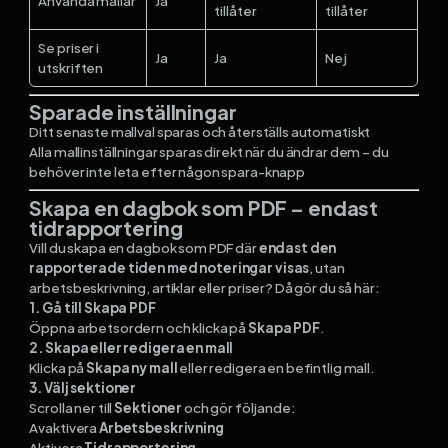
Använda mallar
Ja
tillåter
tillåter
Se priser i
Ja
Ja
Nej
utskriften
Sparade inställningar
Ditt senaste mallval sparas och återställs automatiskt
Alla mallinställningar sparas direkt när du ändrar dem – du
behöver inte leta efter någon spara-knapp
Skapa en dagbok som PDF – endast
tidrapportering
Vill du skapa en dagbok som PDF där
endast den
rapporterade tiden med noteringar visas
, utan
arbetsbeskrivning, artiklar eller priser? Då gör du så här:
1. Gå till Skapa PDF
Öppna arbetsordern och klicka på
Skapa PDF
.
2. Skapa eller redigera en mall
Klicka på
Skapa ny mall
eller redigera en befintlig mall.
3. Välj sektioner
Scrolla ner till
Sektioner
och gör följande:
Avaktivera
Arbetsbeskrivning
Aktivera
Tidrapportering