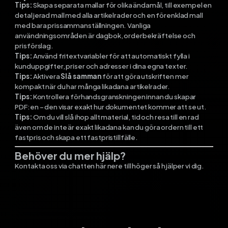
Tips:
Skapa separata mallar för olika ändamål, till exempel en
detaljerad mall med alla artikelrader och en förenklad mall
med bara prissammanställningen. Vanliga
användningsområden är dagbok, orderbekräftelse och
prisförslag.
Tips:
Använd fritextvariabler för att automatiskt fylla i
kunduppgifter, priser och adresser i dina egna texter.
Tips:
Aktivera
Slå samman
för att göra utskriften mer
kompakt när du har många likadana artikelrader.
Tips:
Kontrollera förhandsgranskningen innan du skapar
PDF:en – den visar exakt hur dokumentet kommer att se ut.
Tips:
Om du vill slå ihop allt material, tid och resa till en rad
även om de inte är exakt likadana kan du göra ordern till ett
fastpris och skapa ett fastpristillfälle.
Behöver du mer hjälp?
Kontakta oss via chatten här nere till höger så hjälper vi dig.