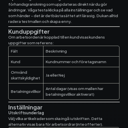
Materialhantering
förhandsgranskning som uppdateras direkt när du gör
ändringar. Våga testa klicka på alla inställningar och se vad
Husarbete
som händer – det är det bästa sättet att lära sig. Du kan alltid
radera testmallen och skapa en ny.
Checklistor
Kunduppgifter
Om arbetsorden är kopplad till en kund visas kundens
uppgifter som referens:
Offert
NY
Fält
Beskrivning
Kalender
Kund
Kundnummer och företagsnamn
Grossister
Omvänd
Ja eller Nej
skattskyldighet
Dokument
Antal dagar (visas om mallen har
Betalningsvillkor
betalningsvillkor aktiverat)
Signatur
Inställningar
Utskriftsunderlag
Fakturering
Välj vilka artikelrader som ska ingå i utskriften. Detta
alternativ visas bara för arbetsordrar (inte offerter).