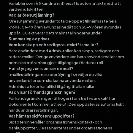
Variabler som #{{kundnamn}} ersätts automatiskt med rätt
värden i utskriften.
Vad är öresutjämning?
Öresutjämning avrundar totalbeloppet till närmaste hela
krona. 01–49 ören avrundas nedåt och 50–99 ören avrundas
uppåt. Du aktiverar det i mallinställningarna under
Summering av priser
.
Vem kan skapa och redigera utskriftsmallar?
Bara användare med Admin-rollen kan skapa, redigera och
radera mallar. Övriga användare kan bara använda mallar som
administratören har gjort tillgängliga för deras roll.
Hur styr jag vem som ser en mall?
I mallinställningarna under
Synlig för
väljer du vilka
användarroller som ska kunna använda mallen.
Administratörer har alltid tillgång till alla mallar.
Vad visar förhandsgranskningen?
Förhandsgranskningen till höger i fönstret visar exakt hur
dokumentet kommer att se ut. Den uppdateras automatiskt
när du ändrar inställningar.
Var hämtas sidfotens uppgifter?
Sidfoten innehåller organisationens kontakt- och
bankuppgifter. Dessa hanteras under organisationens