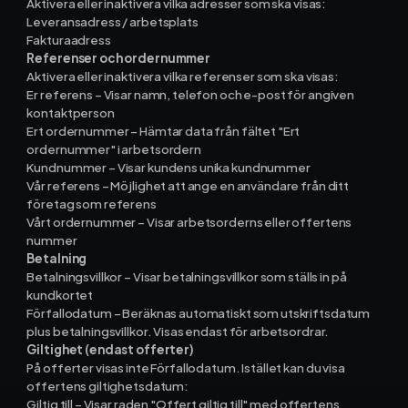
Aktivera eller inaktivera vilka adresser som ska visas:
Leveransadress / arbetsplats
Fakturaadress
Referenser och ordernummer
Aktivera eller inaktivera vilka referenser som ska visas:
Er referens – Visar namn, telefon och e-post för angiven
kontaktperson
Ert ordernummer – Hämtar data från fältet "Ert
ordernummer" i arbetsordern
Kundnummer – Visar kundens unika kundnummer
Vår referens – Möjlighet att ange en användare från ditt
företag som referens
Vårt ordernummer – Visar arbetsorderns eller offertens
nummer
Betalning
Betalningsvillkor – Visar betalningsvillkor som ställs in på
kundkortet
Förfallodatum – Beräknas automatiskt som utskriftsdatum
plus betalningsvillkor. Visas endast för arbetsordrar.
Giltighet (endast offerter)
På offerter visas inte Förfallodatum. Istället kan du visa
offertens giltighetsdatum:
Giltig till – Visar raden "Offert giltig till" med offertens