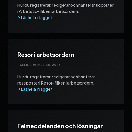
Hur du registrerar, redigerar och hanterar tidposter
i Arbetstid-fliken i arbetsordern.
Resor i arbetsordern
PUBLICERAD:
28 JULI 2026
Hur du registrerar, redigerar och hanterar
reseposter i Resor-fliken i arbetsordern.
Felmeddelanden och lösningar