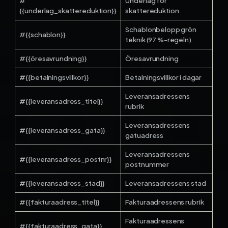
#
Underlag för
{{underlag_skattereduktion}}
skattereduktion
Schablonbelopp grön
#{{schablon}}
teknik (97 %-regeln)
#{{öresavrundning}}
Öresavrundning
#{{betalningsvillkor}}
Betalningsvillkor i dagar
Leveransadressens
#{{leveransadress_titel}}
rubrik
Leveransadressens
#{{leveransadress_gata}}
gatuadress
Leveransadressens
#{{leveransadress_postnr}}
postnummer
#{{leveransadress_stad}}
Leveransadressens stad
#{{fakturaadress_titel}}
Fakturaadressens rubrik
Fakturaadressens
#{{fakturaadress_gata}}