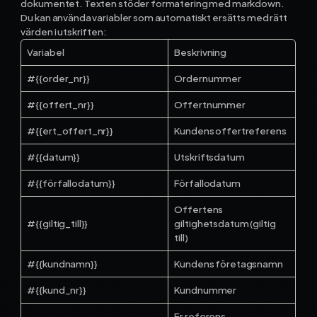
dokumentet. Texten stöder formatering med markdown.
Du kan använda variabler som automatiskt ersätts med rätt
värden i utskriften:
Variabel
Beskrivning
#{{order_nr}}
Ordernummer
#{{offert_nr}}
Offertnummer
#{{ert_offert_nr}}
Kundens offertreferens
#{{datum}}
Utskriftsdatum
#{{förfallodatum}}
Förfallodatum
Offertens
#{{giltig_till}}
giltighetsdatum (giltig
till)
#{{kundnamn}}
Kundens företagsnamn
#{{kund_nr}}
Kundnummer
Er referens