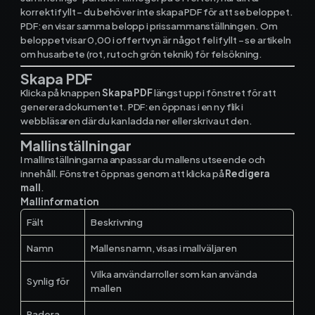
korrekt ifyllt – du behöver inte skapa PDF för att se beloppet.
PDF:en visar samma belopp i prissammanställningen. Om
beloppet visar 0,00 i offertvyn är något fel ifyllt – se artikeln
om husarbete (rot, rut och grön teknik) för felsökning.
Skapa PDF
Klicka på knappen
Skapa PDF
längst upp i fönstret för att
generera dokumentet. PDF:en öppnas i en ny flik i
webbläsaren där du kan ladda ner eller skriva ut den.
Mallinställningar
I mallinställningarna anpassar du mallens utseende och
innehåll. Fönstret öppnas genom att klicka på
Redigera
mall
.
Mallinformation
Fält
Beskrivning
Namn
Mallens namn, visas i mallväljaren
Vilka användarroller som kan använda
Synlig för
mallen
Radera