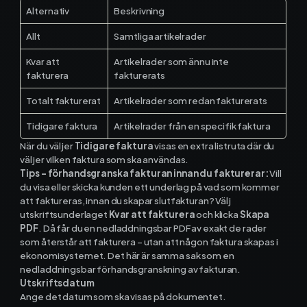
Alternativ
Beskrivning
Kontakt och support
Allt
Samtliga artikelrader
Telefon: 0300-120 11
Kvar att
Artikelrader som ännu inte
Mån - Fre 8:00 - 16:00
fakturera
fakturerats
E-post:
info@mowin.se
Totalt fakturerat
Artikelrader som redan fakturerats
Kundservice
Tidigare faktura
Artikelrader från en specifik faktura
När du väljer
Tidigare faktura
visas en extra listruta där du
Boka genomgång
väljer vilken faktura som ska användas.
Tips – förhandsgranska fakturan innan du fakturerar:
Vill
du visa eller skicka kunden ett underlag på vad som kommer
att faktureras, innan du skapar slutfakturan? Välj
utskriftsunderlaget
Kvar att fakturera
och klicka
Skapa
Ladda ner vår app
PDF
. Då får du en nedladdningsbar PDF av exakt de rader
som återstår att fakturera – utan att någon faktura skapas i
ekonomisystemet. Det här är samma sak som en
nedladdningsbar förhandsgranskning av fakturan.
App Store
Utskriftsdatum
Ange det datum som ska visas på dokumentet.