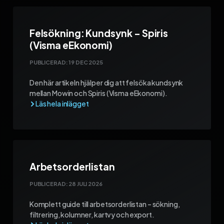
Felsökning: Kundsynk – Spiris
(Visma eEkonomi)
PUBLICERAD:
19 DEC 2025
Den här artikeln hjälper dig att felsöka kundsynk
mellan Mowin och Spiris (Visma eEkonomi).
Arbetsorderlistan
PUBLICERAD:
28 JULI 2026
Komplett guide till arbetsorderlistan – sökning,
filtrering, kolumner, kartvy och export.