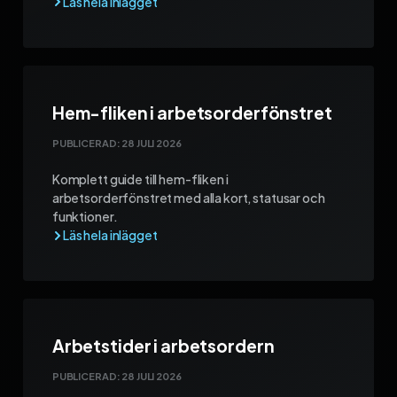
Hem-fliken i arbetsorderfönstret
PUBLICERAD:
28 JULI 2026
Komplett guide till hem-fliken i
arbetsorderfönstret med alla kort, statusar och
funktioner.
Arbetstider i arbetsordern
PUBLICERAD:
28 JULI 2026