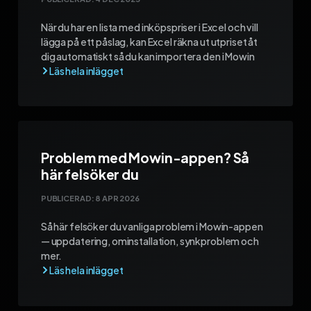
När du har en lista med inköpspriser i Excel och vill
lägga på ett påslag, kan Excel räkna ut utpriset åt
dig automatiskt så du kan importera den i Mowin
Problem med Mowin-appen? Så
här felsöker du
PUBLICERAD:
8 APR 2026
Så här felsöker du vanliga problem i Mowin-appen
— uppdatering, ominstallation, synkproblem och
mer.