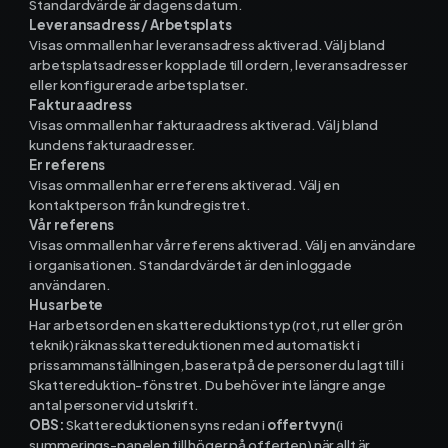
Standardvärde är dagens datum.
Leveransadress / Arbetsplats
Visas om mallen har leveransadress aktiverad. Välj bland
arbetsplatsadresser kopplade till ordern, leveransadresser
eller konfigurerade arbetsplatser.
Fakturaadress
Visas om mallen har fakturaadress aktiverad. Välj bland
kundens fakturaadresser.
Er referens
Visas om mallen har er referens aktiverad. Välj en
kontaktperson från kundregistret.
Vår referens
Visas om mallen har vår referens aktiverad. Välj en användare
i organisationen. Standardvärdet är den inloggade
användaren.
Husarbete
Har arbetsorden en skattereduktionstyp (rot, rut eller grön
teknik) räknas skattereduktionen med automatiskt i
prissammanställningen, baserat på de personer du lagt till i
Skattereduktion-fönstret. Du behöver inte längre ange
antal personer vid utskrift.
OBS:
Skattereduktionen syns redan i
offertvyn
(i
summerings-panelen till höger på offerten) när allt är