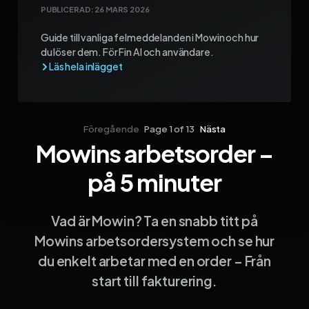
PUBLICERAD:
26 MARS 2026
Guide till vanliga felmeddelanden i Mowin och hur
du löser dem. För Fin AI och användare.
Föregående
Page 1 of 13
Nästa
Mowins arbetsorder –
Sida 1
Sida 2
Sida 3
Sida 4
Sida 5
Sida 6
Sida 7
Sida 8
Sida 9
Sida 10
Sida 
på 5 minuter
Vad är Mowin? Ta en snabb titt på
Mowins arbetsordersystem och se hur
du enkelt arbetar med en order – Från
start till fakturering.