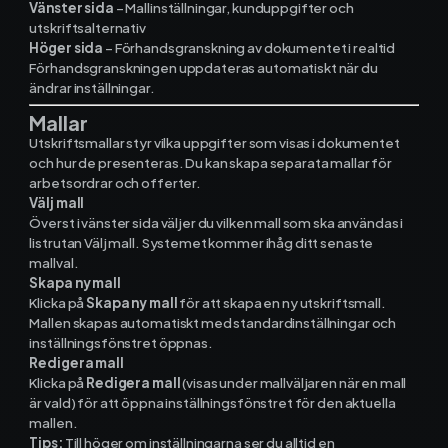
Vänster sida
– Mallinställningar, kunduppgifter och
utskriftsalternativ
Höger sida
– Förhandsgranskning av dokumentet i realtid
Ekonomisystem
Förhandsgranskningen uppdateras automatiskt när du
ändrar inställningar.
Mallar
Fortnox
Utskriftsmallar styr vilka uppgifter som visas i dokumentet
och hur de presenteras. Du kan skapa separata mallar för
Spiris
arbetsordrar och offerter.
Välj mall
Visma Administration
Överst i vänster sida väljer du vilken mall som ska användas i
listrutan Välj mall. Systemet kommer ihåg ditt senaste
mallval.
Skapa ny mall
Funktioner
Klicka på
Skapa ny mall
för att skapa en ny utskriftsmall.
Mallen skapas automatiskt med standardinställningar och
inställningsfönstret öppnas.
Arbetsorder
Redigera mall
Klicka på
Redigera mall
(visas under mallväljaren när en mall
är vald) för att öppna inställningsfönstret för den aktuella
Tidrapportering
mallen.
Tips:
Till höger om inställningarna ser du alltid en