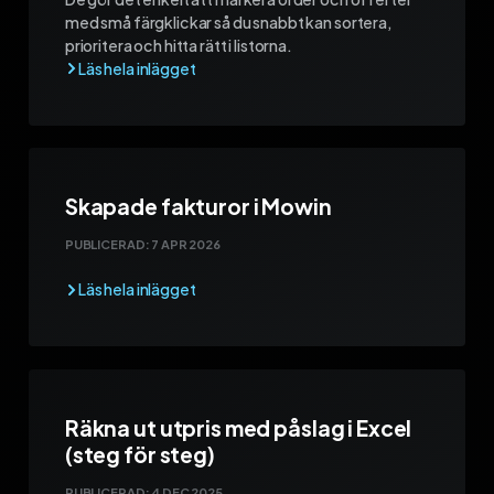
med små färgklickar så du snabbt kan sortera,
prioritera och hitta rätt i listorna.
Skapade fakturor i Mowin
PUBLICERAD:
7 APR 2026
Räkna ut utpris med påslag i Excel
(steg för steg)
PUBLICERAD:
4 DEC 2025