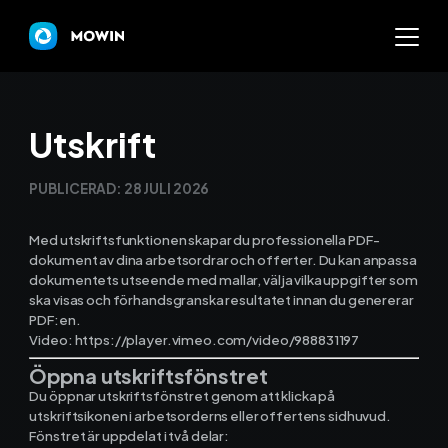
Mowin
Utskrift
Varför Mowin?
PUBLICERAD:
28 JULI 2026
Byt system och behåll dat
Med utskriftsfunktionen skapar du professionella PDF-
dokument av dina arbetsordrar och offerter. Du kan anpassa
dokumentets utseende med mallar, välja vilka uppgifter som
Priser
ska visas och förhandsgranska resultatet innan du genererar
PDF:en.
Nyheter
Video: https://player.vimeo.com/video/988831197
Öppna utskriftsfönstret
Prova Mowin
30 DAGAR GRATI
Du öppnar utskriftsfönstret genom att klicka på
utskriftsikonen i arbetsorderns eller offertens sidhuvud.
Kalkylatorer
Fönstret är uppdelat i två delar: