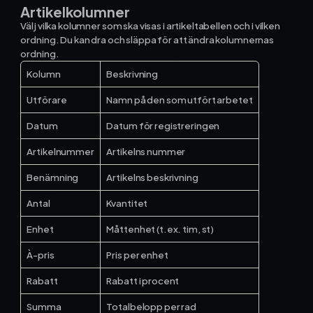
Artikelkolumner
Välj vilka kolumner som ska visas i artikeltabellen och i vilken
ordning. Du kan dra och släppa för att ändra kolumnernas
ordning.
Kolumn
Beskrivning
Utförare
Namn på den som utfört arbetet
Datum
Datum för registreringen
Artikelnummer
Artikelns nummer
Benämning
Artikelns beskrivning
Antal
Kvantitet
Enhet
Måttenhet (t.ex. tim, st)
À-pris
Pris per enhet
Rabatt
Rabatt i procent
Summa
Totalbelopp per rad