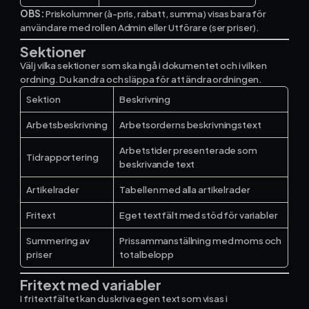
OBS:
Priskolumner (à-pris, rabatt, summa) visas bara för
användare med rollen Admin eller Utförare (ser priser).
Sektioner
Välj vilka sektioner som ska ingå i dokumentet och i vilken
ordning. Du kan dra och släppa för att ändra ordningen.
Sektion
Beskrivning
Arbetsbeskrivning
Arbetsorderns beskrivningstext
Arbetstider presenterade som
Tidrapportering
beskrivande text
Artikelrader
Tabellen med alla artikelrader
Fritext
Eget textfält med stöd för variabler
Summering av
Prissammanställning med moms och
priser
totalbelopp
Fritext med variabler
I fritextfältet kan du skriva egen text som visas i