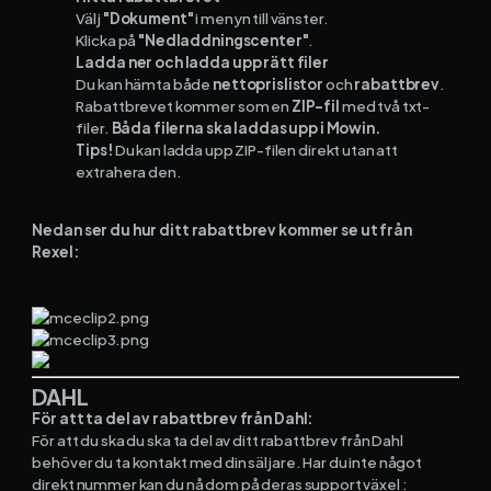
Materialhantering
Välj
"Dokument"
i menyn till vänster.
Klicka på
"Nedladdningscenter"
.
Husarbete
Ladda ner och ladda upp rätt filer
Du kan hämta både
nettoprislistor
och
rabattbrev
.
Rabattbrevet kommer som en
ZIP-fil
med två txt-
Checklistor
filer.
Båda filerna ska laddas upp i Mowin.
Tips!
Du kan ladda upp ZIP-filen direkt utan att
Offert
NY
extrahera den.
Kalender
Nedan ser du hur ditt rabattbrev kommer se ut från
Rexel:
Grossister
Dokument
Signatur
DAHL
För att ta del av rabattbrev från Dahl:
Fakturering
För att du ska du ska ta del av ditt rabattbrev från Dahl
behöver du ta kontakt med din säljare. Har du inte något
direkt nummer kan du nå dom på deras support växel :