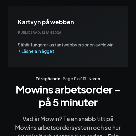
Kartvyn på webben
PUBLICERAD:
12 JAN 2026
Så här fungerar kartan i webbversionen av Mowin
Föregående
Page 11 of 13
Nästa
Mowins arbetsorder –
Sida 1
Sida 2
Sida 3
Sida 4
Sida 5
Sida 6
Sida 7
Sida 8
Sida 9
Sida 10
Sida 
på 5 minuter
Vad är Mowin? Ta en snabb titt på
Mowins arbetsordersystem och se hur