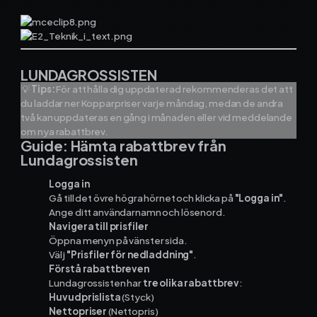
LUNDAGROSSISTEN
💡
Tips:
För att hålla dig uppdaterad rekommenderas det att
du laddar ner Kopparpriser varje måndag, medan de andra
två kan uppdateras en gång i månaden eller vid meddelande
om nya rabattbrev.
Guide: Hämta rabattbrev från
Lundagrossisten
Logga in
Gå till det övre högra hörnet och klicka på
"Logga in"
.
Ange ditt användarnamn och lösenord.
Navigera till prisfiler
Öppna menyn på vänster sida.
Välj
"Prisfiler för nedladdning"
.
Förstå rabattbreven
Lundagrossisten har
tre olika rabattbrev
:
Huvudprislista
(Styck)
Nettopriser
(Nettopris)