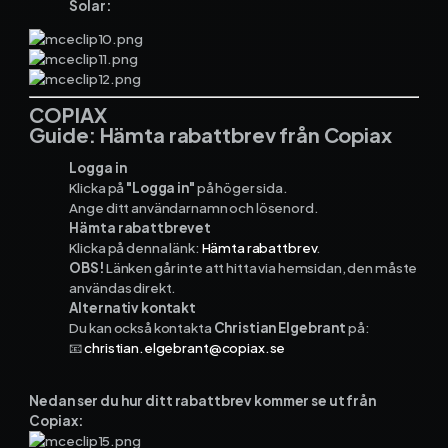
Solar:
COPIAX
Guide: Hämta rabattbrev från Copiax
Logga in
Klicka på
"Logga in"
på höger sida.
Ange ditt användarnamn och lösenord.
Hämta rabattbrevet
Klicka på denna länk:
Hämta rabattbrev
.
OBS!
Länken går inte att hitta via hemsidan, den måste
användas direkt.
Alternativ kontakt
Du kan också kontakta
Christian Elgebrant
på:
📧
christian.elgebrant@copiax.se
Nedan ser du hur ditt rabattbrev kommer se ut från
Copiax: