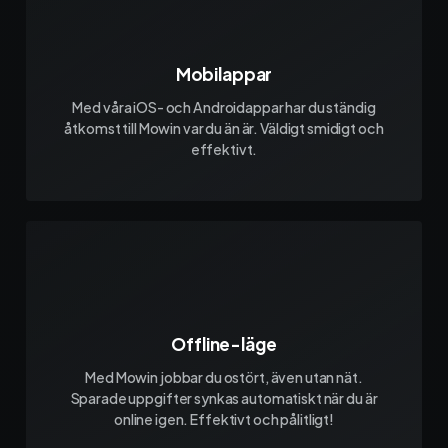
Mobilappar
Med våra iOS- och Androidappar har du ständig
åtkomst till Mowin var du än är. Väldigt smidigt och
effektivt.
Offline-läge
Med Mowin jobbar du ostört, även utan nät.
Sparade uppgifter synkas automatiskt när du är
online igen. Effektivt och pålitligt!