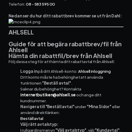
Telefon:
08 - 583 595 00
Kontakt och support
Nedan ser du hur ditt rabattbrev kommer se ut från Dahl:
Telefon: 0300-120 11
Mån - Fre 8:00 - 16:00
AHLSELL
E-post:
info@mowin.se
Guide för att begära rabattbrev/fil från
Ahlsell
Kundservice
Hämta din rabattfil/brev från Ahlsell
Följ dessa steg för att hämta ditt rabattavtal från Ahlsell:
Boka genomgång
Logga in
på ditt Ahlsell-konto:
Ahlsell inloggning
Ditt konto måste ha behörighet att använda
funktionen
"Beställ avtal"
.
Saknar du behörighet? Kontakta
Ladda ner vår app
internetbutiken@ahlsell.se
och ange ditt
kundnummer.
Navigera till "Beställ avtal"
under
"Mina Sidor"
eller
använd direktlänken:
Beställ avtal
App Store
Välj rätt avtalstyp:
I rullgardinsmenyn
"Välj avtalstyp"
, välj
"Kundavtal"
.