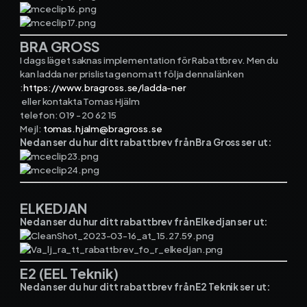
BRA GROSS
I dags läget saknas implementation för Rabattbrev. Men du
kan ladda ner prislista genom att följa denna länken
:
https://www.bragross.se/ladda-ner
eller kontakta Tomas Hjälm
telefon: 019 - 20 62 15
Mejl:
tomas.hjalm@bragross.se
Nedan ser du hur ditt rabattbrev från Bra Gross ser ut:
ELKEDJAN
Nedan ser du hur ditt rabattbrev från Elkedjan ser ut:
E2 (EEL Teknik)
Nedan ser du hur ditt rabattbrev från E2 Teknik ser ut: