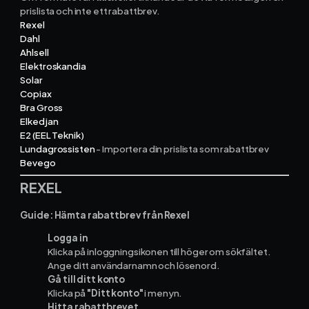
prislista och
inte
ett rabattbrev.
Rexel
Dahl
Ekonomisystem
Ahlsell
Elektroskandia
Solar
Fortnox
Copiax
Bra Gross
Spiris
Elkedjan
E2 (EEL Teknik)
Lundagrossisten
- Importera din prislista som rabattbrev
Visma Administration
Bevego
REXEL
Funktioner
Guide: Hämta rabattbrev från Rexel
Logga in
Arbetsorder
Klicka på inloggningsikonen till höger om sökfältet.
Ange ditt användarnamn och lösenord.
Tidrapportering
Gå till ditt konto
Klicka på
"Ditt konto"
i menyn.
Hitta rabattbrevet