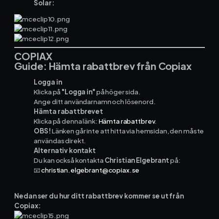
Solar:
COPIAX
Guide: Hämta rabattbrev från Copiax
Logga in
Klicka på
"Logga in"
på höger sida.
Ange ditt användarnamn och lösenord.
Hämta rabattbrevet
Klicka på denna länk:
Hämta rabattbrev
.
OBS!
Länken går inte att hitta via hemsidan, den måste
användas direkt.
Alternativ kontakt
Du kan också kontakta
Christian Elgebrant
på:
📧
christian.elgebrant@copiax.se
Nedan ser du hur ditt rabattbrev kommer se ut från
Copiax: