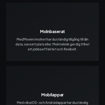
Molnbaserat
Med Mowin i molnet har du ständig tillgång till din
data, oavsett plats eller. Molnteknik ger dig frihet
att jobba effektivt och flexibelt.
Mobilappar
Med våra iOS- och Androidappar har du ständig