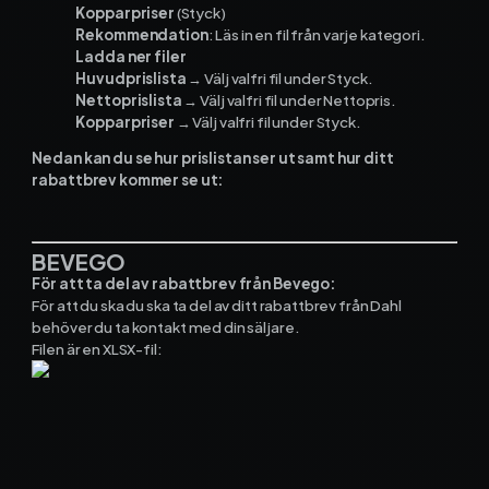
Kopparpriser
(Styck)
Rekommendation
: Läs in en fil från varje kategori.
Ladda ner filer
Huvudprislista
→ Välj valfri fil under
Styck
.
Nettoprislista
→ Välj valfri fil under
Nettopris
.
Kopparpriser
→ Välj valfri fil under
Styck
.
Nedan kan du se hur prislistan ser ut samt hur ditt
rabattbrev kommer se ut:
BEVEGO
För att ta del av rabattbrev från Bevego:
För att du ska du ska ta del av ditt rabattbrev från Dahl
behöver du ta kontakt med din säljare.
Filen är en XLSX-fil: