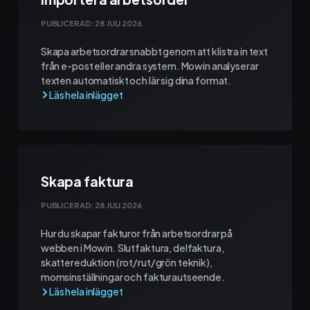
PUBLICERAD:
28 JULI 2026
Skapa arbetsordrar snabbt genom att klistra in text
från e-post eller andra system. Mowin analyserar
texten automatiskt och lär sig dina format.
Skapa faktura
PUBLICERAD:
28 JULI 2026
Hur du skapar fakturor från arbetsordrar på
webben i Mowin. Slutfaktura, delfaktura,
skattereduktion (rot/rut/grön teknik),
momsinställningar och fakturautseende.