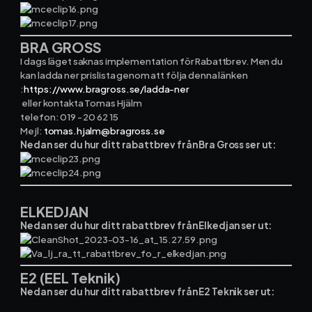
BRA GROSS
I dags läget saknas implementation för Rabattbrev. Men du
kan ladda ner prislista genom att följa denna länken
:
https://www.bragross.se/ladda-ner
eller kontakta Tomas Hjälm
telefon: 019 - 20 62 15
Mejl:
tomas.hjalm@bragross.se
Nedan ser du hur ditt rabattbrev från Bra Gross ser ut:
ELKEDJAN
Nedan ser du hur ditt rabattbrev från Elkedjan ser ut:
E2 (EEL Teknik)
Nedan ser du hur ditt rabattbrev från E2 Teknik ser ut: