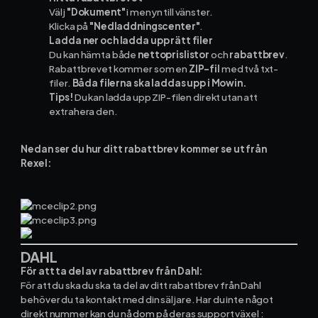
Materialhantering
Välj
"Dokument"
i menyn till vänster.
Klicka på
"Nedladdningscenter"
.
Husarbete
Ladda ner och ladda upp rätt filer
Du kan hämta både
nettoprislistor
och
rabattbrev
.
Rabattbrevet kommer som en
ZIP-fil
med två txt-
Checklistor
filer.
Båda filerna ska laddas upp i Mowin.
Tips!
Du kan ladda upp ZIP-filen direkt utan att
Offert
NY
extrahera den.
Kalender
Nedan ser du hur ditt rabattbrev kommer se ut från
Rexel:
Grossister
Dokument
Signatur
DAHL
För att ta del av rabattbrev från Dahl:
Fakturering
För att du ska du ska ta del av ditt rabattbrev från Dahl
behöver du ta kontakt med din säljare. Har du inte något
direkt nummer kan du nå dom på deras support växel :