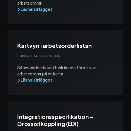
arbetsordrar
Kartvyn i arbetsorderlistan
PUBLICERAD:
28 JULI 2026
Så använder du kartfunktionen för att visa
arbetsordrar på en karta
Integrationsspecifikation –
Grossistkoppling (EDI)