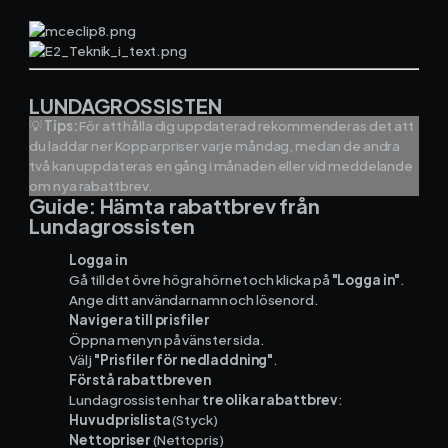
LUNDAGROSSISTEN
💡
Tips:
För att hålla dig uppdaterad rekommenderas det att
du laddar ner Kopparpriser varje måndag, medan de andra
två kan uppdateras en gång i månaden eller vid meddelande
om nya rabattbrev.
Guide: Hämta rabattbrev från
Lundagrossisten
Logga in
Gå till det övre högra hörnet och klicka på
"Logga in"
.
Ange ditt användarnamn och lösenord.
Navigera till prisfiler
Öppna menyn på vänster sida.
Välj
"Prisfiler för nedladdning"
.
Förstå rabattbreven
Lundagrossisten har
tre olika rabattbrev
:
Huvudprislista
(Styck)
Nettopriser
(Nettopris)