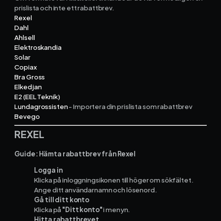
prislista och
inte
ett rabattbrev.
Rexel
Dahl
Ekonomisystem
Ahlsell
Elektroskandia
Solar
Fortnox
Copiax
Bra Gross
Spiris
Elkedjan
E2 (EEL Teknik)
Lundagrossisten
- Importera din prislista som rabattbrev
Visma Administration
Bevego
REXEL
Funktioner
Guide: Hämta rabattbrev från Rexel
Logga in
Arbetsorder
Klicka på inloggningsikonen till höger om sökfältet.
Ange ditt användarnamn och lösenord.
Tidrapportering
Gå till ditt konto
Klicka på
"Ditt konto"
i menyn.
Hitta rabattbrevet