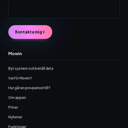
Kontakta mig
Mowin
Byt system och behåll data
Varför Mowin?
Hur går en provperiod till?
Om appen
Priser
Nyheter
Funktioner