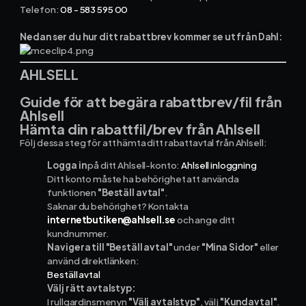
Telefon:
08 - 583 595 00
Kontakt och support
Nedan ser du hur ditt rabattbrev kommer se ut från Dahl:
Telefon: 0300-120 11
Mån - Fre 8:00 - 16:00
AHLSELL
E-post:
info@mowin.se
Guide för att begära rabattbrev/fil från
Ahlsell
Kundservice
Hämta din rabattfil/brev från Ahlsell
Följ dessa steg för att hämta ditt rabattavtal från Ahlsell:
Boka genomgång
Logga in
på ditt Ahlsell-konto:
Ahlsell inloggning
Ditt konto måste ha behörighet att använda
funktionen
"Beställ avtal"
.
Saknar du behörighet? Kontakta
Ladda ner vår app
internetbutiken@ahlsell.se
och ange ditt
kundnummer.
Navigera till "Beställ avtal"
under
"Mina Sidor"
eller
använd direktlänken:
Beställ avtal
App Store
Välj rätt avtalstyp:
I rullgardinsmenyn
"Välj avtalstyp"
, välj
"Kundavtal"
.