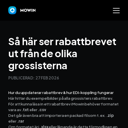
Mowin
Så här ser rabattbrevet
ut från de olika
Varför Mowin?
grossisterna
Byt system och behåll dat
PUBLICERAD:
27 FEB 2026
Priser
Hur du uppdaterar rabattbrev & hur EDI-koppling fungerar
Nyheter
Här hittar du exempelbilder på alla grossisters rabattbrev.
För att kunna läsa in ett rabattbrev i Mowin behöver formatet
Prova Mowin
vara av
.txt
eller
.csv
30 DAGAR GRATI
Det går även bra att importera en packad fil som t.ex.
.zip
eller
.rar
Kalkylatorer
Om formatet är i
.xlsx
eller liknande är detta förmodligen en