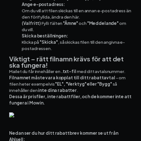
Ange e-postadress:
Om du vill att filen skickas till en annan e-postadress än
den förifyllda, ändra den här.
(Valfritt)
Fyll i fälten
"Ämne"
och
"Meddelande"
om
du vill.
Skicka beställningen:
Klicka på
"Skicka"
, så skickas filen till den angivna e-
postadressen.
Viktigt – rätt filnamn krävs för att det
ska fungera!
Mailet du får innehåller en
.txt-fil
med ditt avtalsnummer.
Filnamnet måste vara kopplat till ditt rabattavtal
– om
filen heter exempelvis
"EL", "Verktyg" eller "Bygg"
så
innehåller den
inte dina rabatter
.
Dessa är prisfiler, inte rabattfiler, och de kommer inte att
fungera i Mowin.
Nedan ser du hur ditt rabattbrev kommer se ut från
Ahlsell: