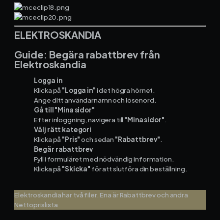
ELEKTROSKANDIA
Guide: Begära rabattbrev från
Elektroskandia
Logga in
Klicka på
"Logga in"
i det högra hörnet.
Ange ditt användarnamn och lösenord.
Gå till "Mina sidor"
Efter inloggning, navigera till
"Mina sidor"
.
Välj rätt kategori
Klicka på
"Pris"
och sedan
"Rabattbrev"
.
Begär rabattbrev
Fyll i formuläret med nödvändig information.
Klicka på
"Skicka"
för att slutföra din beställning.
Elektroskandia har två filer. Ena är Rabattbrev och andra
Nettoprislista