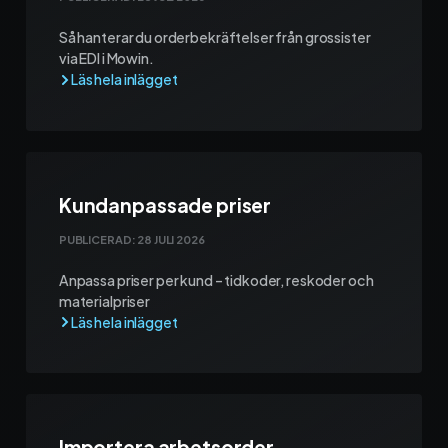
Så hanterar du orderbekräftelser från grossister
via EDI i Mowin.
Kundanpassade priser
PUBLICERAD:
28 JULI 2026
Anpassa priser per kund – tidkoder, reskoder och
materialpriser
Importera arbetsorder