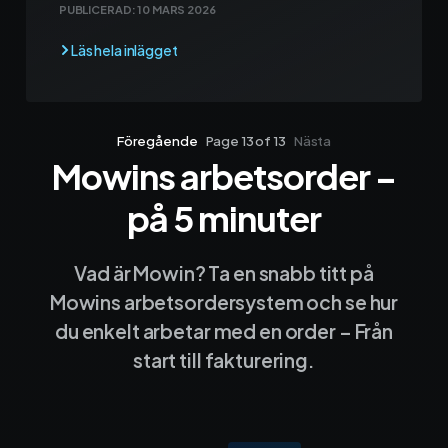
PUBLICERAD:
10 MARS 2026
Föregående
Page 13 of 13
Nästa
Mowins arbetsorder –
Sida 1
Sida 2
Sida 3
Sida 4
Sida 5
Sida 6
Sida 7
Sida 8
Sida 9
Sida 10
Sida 
på 5 minuter
Vad är Mowin? Ta en snabb titt på
Mowins arbetsordersystem och se hur
du enkelt arbetar med en order – Från
start till fakturering.