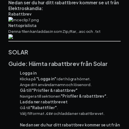
Nedan ser du hur ditt rabattbrev kommer se ut från
Elektroskandia:
Rabattbrev
Nettoprislista
Denna filen kan laddas in som Zip/Rar, .asc och .txt
SOLAR
Guide: Hämta rabattbrev från Solar
Logga in
Klicka på
"Logga in"
i det högra hörnet.
Ange ditt användarnamn och lösenord.
Gå till "Prisfiler & rabattbrev"
Navigera till sektionen
"Prisfiler & rabattbrev"
.
Ladda ner rabattbrevet
Gå till
"Rabattfiler"
.
Välj filformat
.csv
och ladda ner rabattbrevet.
Nedan ser du hur ditt rabattbrev kommer se ut från