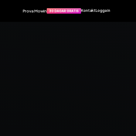
Prova Mowin
Kontakt
Logga in
30 DAGAR GRATIS
Funktioner
port
Smarta funktioner som förenklar
apat
din vardag. Arbetsorder, material,
rvice­
tidrapportering och mycket mer.
Arbetsorder
Tidrapportering
Materialhantering
Husarbete
Checklistor
Offert
TIS
NY
Kalender
Grossister
Dokument
Signatur
Fakturering