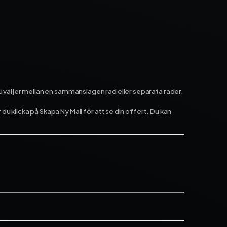
rån
 du väljer mellan en sammanslagen rad eller separata rader.
 klicka på Skapa Ny Mall för att se din offert. Du kan