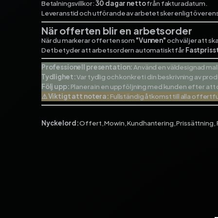
Betalningsvillkor:
30 dagar netto
från fakturadatum.
Leveranstid och utförande av arbetet sker enligt över
När offerten blir en arbetsorder
När du markerar offerten som
"Vunnen"
och väljer att s
Det betyder att arbetsordern automatiskt får
Fastpriss
Professionell presentation:
Använd en väldesignad mall 
Tydlighet:
Var tydlig och konkret i din beskrivning av pro
Följ upp:
Planera in en uppföljning med kunden efter att 
⚠️ Viktigt att notera:
Fullständig åtkomst till alla offe
Nyckelord:
Offert, Mowin, Kundhantering, Prissättning, 