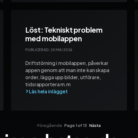
Löst: Tekniskt problem
med mobilappen
PUBLICERAD:
20 MAJ 2026
Driftstörning i mobilappen, påverkar
appen genom att man inte kan skapa
order, lägga upp bilder, utförare,
tidsrapportera m.m
Föregående
Page 1 of 13
Nästa
da 10
Sida 11
Sida 12
Sida 13