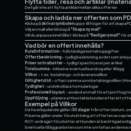
Flytta tider, resa och artiklar (material
Det går inte att flytta artiklar mellan olika offerter
Skapa och ladda ner offerten som P
Klicka på
skrivarsymbolen
uppe till höger för att skapa P
Välj en mall eller klicka på
"Skapa ny mall"
.
Vill du anpassa innehållet: klicka på
"Redigera mall"
för at
Vad bör en offert innehålla?
Kundinformation
– fullständiga kontaktuppgifter
Offertbeskrivning
– tydlig beskrivning av det som erbju
Priser och rabatter
– tydligt specificerat per artikel
Totalsumma
– inklusive eventuella avdrag eller tillägg
Villkor
– t.ex. betalnings- och leveransvillkor
Giltighetstid
– oftast samma som betalningsvillkor i Mo
Tydlighet
– undvik oklara formuleringar
Professionell layout
– använd en mall för ett proffsigt i
Uppföljning
– planera att kontakta kunden efter att offe
Exempel på Villkor
Detta erbjudande gäller i
30 dagar
från offertdatum, om
Priserna gäller under förutsättning att offerten accepte
ROT-avdraget förutsätter att kunden är berättigad enlig
Eventuella tilläggsarbeten som inte omfattas av denna off