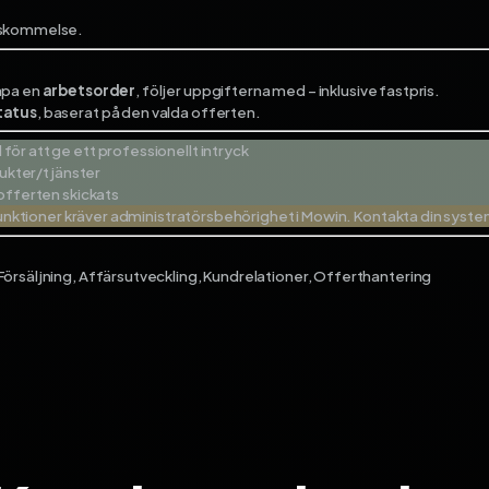
enskommelse.
kapa en
arbetsorder
, följer uppgifterna med – inklusive fastpris.
tatus
, baserat på den valda offerten.
för att ge ett professionellt intryck
dukter/tjänster
offerten skickats
rtfunktioner kräver administratörsbehörighet i Mowin. Kontakta din sy
Försäljning, Affärsutveckling, Kundrelationer, Offerthantering