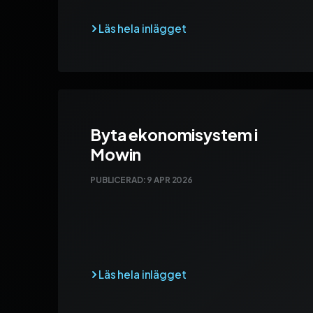
Byta ekonomisystem i
Mowin
PUBLICERAD:
9 APR 2026