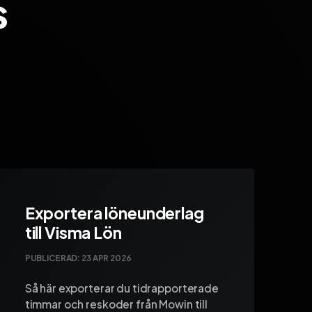
s
Exportera löneunderlag
till Visma Lön
PUBLICERAD:
23 APR 2026
Så här exporterar du tidrapporterade
timmar och reskoder från Mowin till