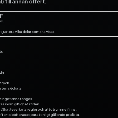
) till annan offert.
DF
DF.
t justera vilka delar som ska visas.
ds
win
ntryck
rten skickats
 inget annat anges.
ras inom giltighetstiden.
t Skatteverkets regler och att utrymme finns.
ert debiteras separat enligt gällande prislista.