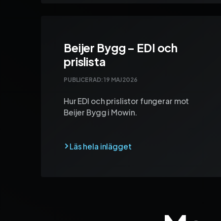
Beijer Bygg – EDI och
prislista
PUBLICERAD:
19 MAJ 2026
Hur EDI och prislistor fungerar mot
Beijer Bygg i Mowin.
Sida 1
Sida 2
Sida 3
Sida 4
Sida 5
Sida 6
Sida 7
Sida 8
Sida 9
Si