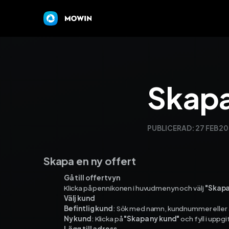
Skapa
PUBLICERAD:
27 FEB 2
Skapa en ny offert
Gå till offertvyn
Klicka på pennikonen i huvudmenyn och välj
"Skapa
Välj kund
Befintlig kund
: Sök med namn, kundnummer eller 
Ny kund
: Klicka på
"Skapa ny kund"
och fyll i uppgi
Lägg till adress