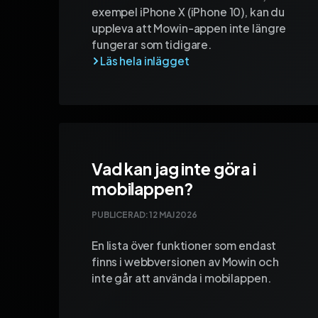
exempel iPhone X (iPhone 10), kan du
uppleva att Mowin-appen inte längre
fungerar som tidigare.
Vad kan jag inte göra i
mobilappen?
PUBLICERAD:
12 MAJ 2026
En lista över funktioner som endast
finns i webbversionen av Mowin och
inte går att använda i mobilappen.