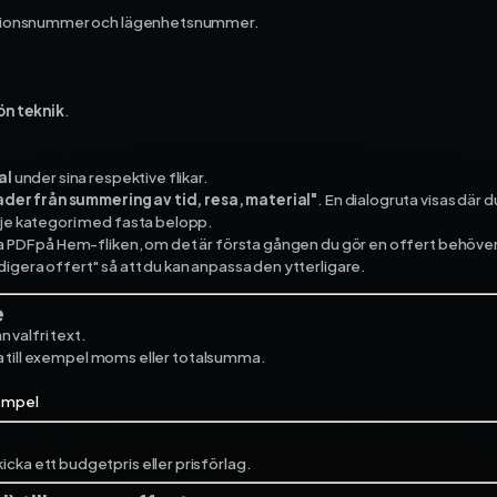
ekonomi­system och få full
isationsnummer och lägenhetsnummer.
kontroll på dina projekt – f
start till mål.
Fortnox
ön teknik
.
Spiris
Visma Administration
al
under sina respektive flikar.
der från summering av tid, resa, material"
. En dialogruta visas där
arje kategori med fasta belopp.
a PDF på Hem-fliken, om det är första gången du gör en offert behöver du
digera offert" så att du kan anpassa den ytterligare.
e
n valfri text.
a till exempel moms eller totalsumma.
xempel
skicka ett budgetpris eller prisförlag.