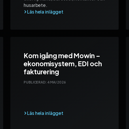
husarbete.
Kom igång med Mowin –
ekonomisystem, EDI och
fakturering
PUBLICERAD:
4 MAJ 2026