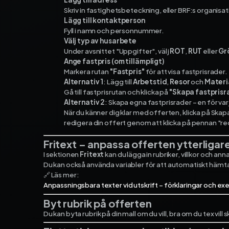
Skriv in fastighetsbeteckning, eller BRF:s organ
Lägg till kontaktperson
Fyll i namn och personnummer.
Välj typ av husarbete
Under avsnittet "Uppgifter", välj
ROT
,
RUT
eller
Gr
Ange fastpris (om tillämpligt)
Markera rutan
"Fastpris"
för att visa fastprisrader.
Alternativ 1
: Lägg till
Arbetstid
,
Resor
och
Materi
Gå till fastprisrutan och klicka på
"Skapa fastprisra
Alternativ 2
: Skapa egna fastprisrader – en för v
När du känner dig klar med offerten, klicka på Skap
redigera din offert genom att klicka på pennan "re
Fritext – anpassa offerten ytterligar
I sektionen
Fritext
kan du lägga in rubriker, villkor och anna
Du kan också använda variabler för att automatiskt hämt
🔗 Läs mer:
Anpassningsbara texter vid utskrift – förklaringar och e
Byt rubrik på offerten
Du kan byta rubrik på din mall om du vill, bra om du tex vill 