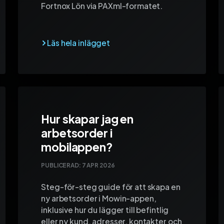
Fortnox Lön via PAXml-formatet.
Hur skapar jag en
arbetsorder i
mobilappen?
PUBLICERAD:
7 APR 2026
Steg-för-steg guide för att skapa en
ny arbetsorder i Mowin-appen,
inklusive hur du lägger till befintlig
eller ny kund, adresser, kontakter och