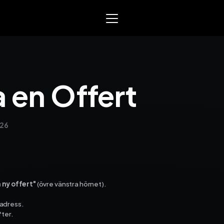
Mowin
Smart arbetsorder, tidrap
 en Offert
och material­­hantering. Sk
för EL, VVS och liknande se
yrken.
026
Varför Mowin?
Byt system och behåll data
Priser
Nyheter
Prova Mowin
30 DAGAR GRA
Kalkylatorer
 ny offert"
(övre vänstra hörnet).
adress.
Ekonomisystem
fter.
Integrera Mowin med ditt