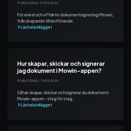
PUBLICERAD:
9 APR 2026
För enkel och effektiv dokumentsignering i Mowin,
från skapande till slutförande.
Hur skapar, skickar och signerar
jag dokument i Mowin-appen?
PUBLICERAD:
7 APR 2026
Så här skapar, skickar och signerar du dokument i
Mowin-appen – steg för steg.