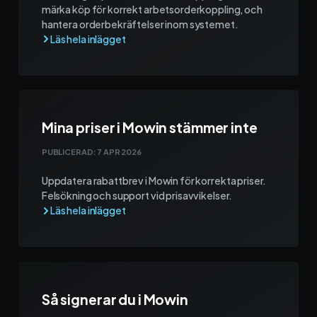
märka köp för korrekt arbetsorderkoppling, och
hantera orderbekräftelser inom systemet.
Mina priser i Mowin stämmer inte
PUBLICERAD:
7 APR 2026
Uppdatera rabattbrev i Mowin för korrekta priser.
Felsökning och support vid prisavvikelser.
Så signerar du i Mowin