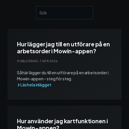
Kontakt och support
Telefon: 0300-120 11
Mån - Fre 8:00 - 16:00
E-post:
info@mowin.se
Hur lägger jag till en utförare på en
Kundservice
arbetsorder i Mowin-appen?
PUBLICERAD:
7 APR 2026
Boka genomgång
Så här lägger du till en utförare på en arbetsorder i
Mowin-appen – steg för steg.
Ladda ner vår app
App Store
Hur använder jag kartfunktionen i
Mowin-appen?