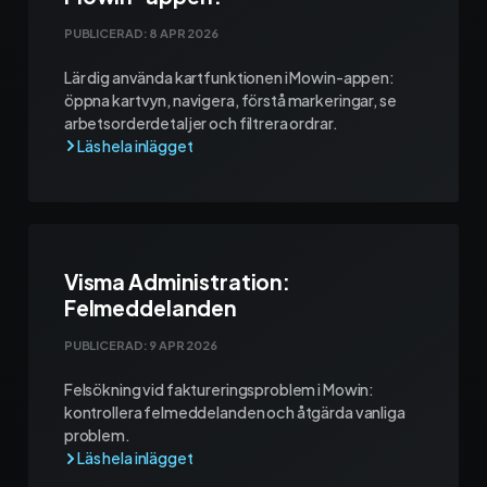
PUBLICERAD:
8 APR 2026
Lär dig använda kartfunktionen i Mowin-appen:
öppna kartvyn, navigera, förstå markeringar, se
arbetsorderdetaljer och filtrera ordrar.
Visma Administration:
Felmeddelanden
PUBLICERAD:
9 APR 2026
Felsökning vid faktureringsproblem i Mowin:
kontrollera felmeddelanden och åtgärda vanliga
problem.