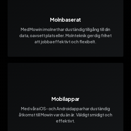
Molnbaserat
Med Mowin i molnet har du ständig tillgång till din
data, oavsett plats eller. Molnteknik ger dig frihet
att jobba effektivt och flexibelt.
Mobilappar
Med våra iOS- och Androidappar har du ständig
åtkomst till Mowin var du än är. Väldigt smidigt och
effektivt.