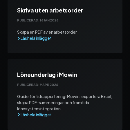
Skriva ut en arbetsorder
PUBLICERAD:
16 JAN 2026
Skapa en PDF av en arbetsorder
Löneunderlag i Mowin
PUBLICERAD:
9 APR 2026
Guide för tidrapportering i Mowin: exportera Excel,
skapa PDF-summeringar och framtida
lönesystemintegration.