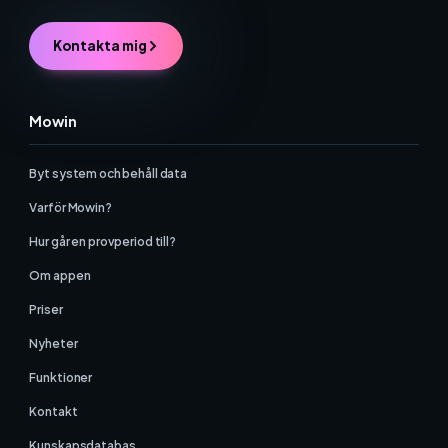
Kontakta mig
Mowin
Byt system och behåll data
Varför Mowin?
Hur går en provperiod till?
Om appen
Priser
Nyheter
Funktioner
Kontakt
Kunskapsdatabas