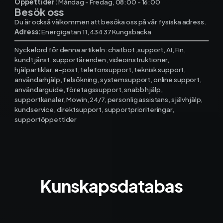
Öppettider:
Måndag - Fredag, 08:00 - 16:00
Materialhantering
Besök oss
Du är också välkommen att besöka oss på vår fysiska adress.
Husarbete
Adress:
Energigatan 11, 434 37 Kungsbacka
Nyckelord för denna artikeln: chatbot, support, AI, Fin,
Checklistor
kundtjänst, supportärenden, videoinstruktioner,
hjälpartiklar, e-post, telefonsupport, teknisk support,
Offert
NY
användarhjälp, felsökning, systemsupport, online support,
användarguide, företagssupport, snabb hjälp,
supportkanaler, Mowin, 24/7, personlig assistans, självhjälp,
Kalender
kundservice, direktsupport, supportprioriteringar,
supportöppettider
Grossister
Dokument
Signatur
Kunskapsdatabas
Fakturering