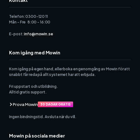
Telefon: 0300-120 11
Mån - Fre 8:00 - 16:00
E-post:
info@mowin.se
Kom igång med Mowin
Kom igång på egen hand, eller boka en genomgång av Mowin för att
snabbt får reda på allt systemet har att erbjuda.
Fri uppstart och utbildning.
Alltid gratis support.
Prova Mowin
30 DAGAR GRATIS
Ingen bindningstid. Avsluta när du vill.
Mowin på sociala medier