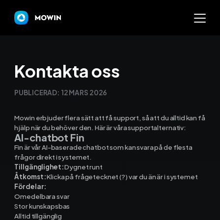
Mowin
Kontakta oss
Varför Mowin?
PUBLICERAD:
12 MARS 2026
Byt system och behåll dat
Mowin erbjuder flera sätt att få support, så att du alltid kan få
hjälp när du behöver den. Här är våra supportalternativ:
AI-chatbot Fin
Priser
Fin är vår AI-baserade chatbot som kan svara på de flesta
frågor direkt i systemet.
Nyheter
Tillgänglighet:
Dygnet runt
Åtkomst:
Klicka på frågetecknet (?) var du än är i systemet
Fördelar:
Prova Mowin
30 DAGAR GRATI
Omedelbara svar
Stor kunskapsbas
Kalkylatorer
Alltid tillgänglig