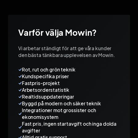
Varför välja Mowin?
Vi arbetar ständigt för att ge våra kunder
den bästa tänkbara upplevelsen av Mowin.
Rot, rut och grön teknik
Kundspecifika priser
Fastpris-projekt
Arbetsorderstatistik
Realtidsuppdateringar
Byggd på modern och säker teknik
Integrationer mot grossister och
ekonomisystem
Fast pris, ingen startavgift och inga dolda
avgifter
Alltid gratis support