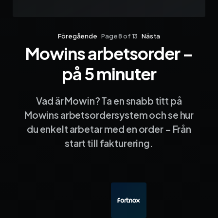
Föregående
Page 8 of 13
Nästa
Mowins arbetsorder –
Sida 1
Sida 2
Sida 3
Sida 4
Sida 5
Sida 6
Sida 7
Sida 8
Sida 9
Sida 10
Sida 
på 5 minuter
Vad är Mowin? Ta en snabb titt på
Mowins arbetsordersystem och se hur
du enkelt arbetar med en order – Från
start till fakturering.