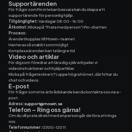
Supportärenden
För frågor som Fin inte kan besvara kan du skapa ett
supportärende för personlig hjälp.
Ekonomisystem
Tillgänglighet:
Vardagar 08:00 - 16:00
Åtkomst:
Klicka på "Prata med person" i Fin-chatten
Process:
Fortnox
Ärendet kopplas till Mowin-teamet
Hanteras så snabbt som möjligt
Spiris
Komplexa ärenden kan ta längre tid
Video och artiklar
För dig som föredrar att lära dig själv erbjuder vi
Visma Administration
videoinstruktioner och hjälpartiklar.
Klicka på frågetecknet (?) uppe högra hörnet, där hittar du
chat och videos
E-post
Funktioner
För frågor som inte är brådskande kan du kontakta oss via e-
post.
Adress:
support@mowin.se
Arbetsorder
Telefon – Ring oss gärna!
Om du vill prata direkt med en person går det bra att ringa
Tidrapportering
oss.
Telefonnummer:
0300-120 11