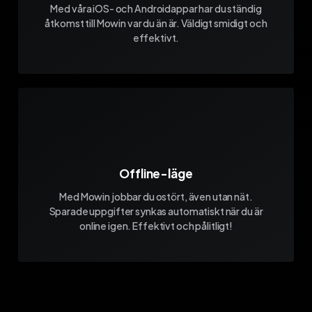
Med våra iOS- och Androidappar har du ständig
åtkomst till Mowin var du än är. Väldigt smidigt och
effektivt.
Offline-läge
Med Mowin jobbar du ostört, även utan nät.
Sparade uppgifter synkas automatiskt när du är
online igen. Effektivt och pålitligt!