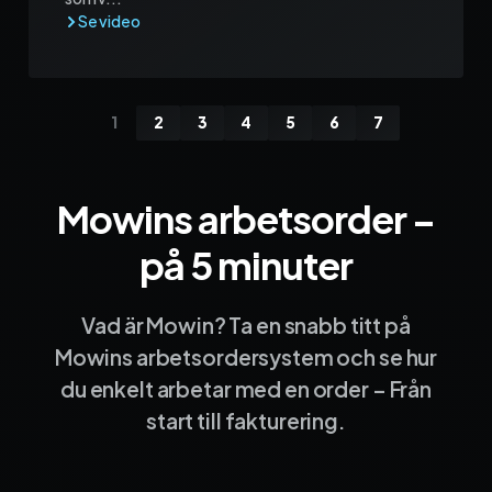
1
2
3
4
5
6
7
Mowins arbetsorder –
på 5 minuter
Vad är Mowin? Ta en snabb titt på
Mowins arbetsordersystem och se hur
du enkelt arbetar med en order – Från
start till fakturering.