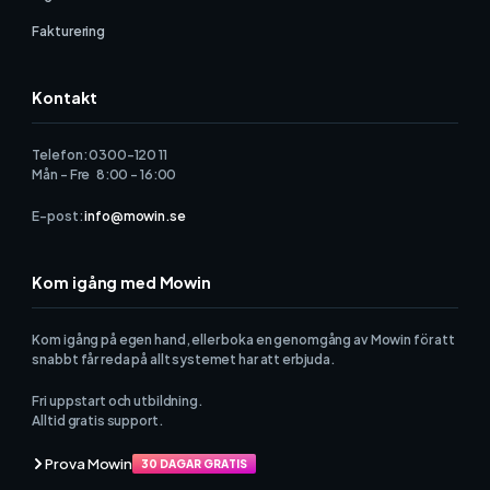
Fakturering
Kontakt
Telefon: 0300-120 11
Mån - Fre 8:00 - 16:00
E-post:
info@mowin.se
Kom igång med Mowin
Kom igång på egen hand, eller boka en genomgång av Mowin för att
snabbt får reda på allt systemet har att erbjuda.
Fri uppstart och utbildning.
Alltid gratis support.
Prova Mowin
30 DAGAR GRATIS