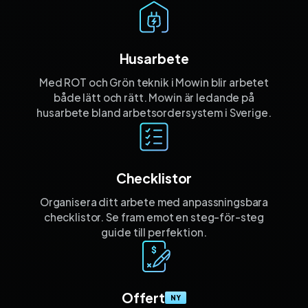
Husarbete
Med ROT och Grön teknik i Mowin blir arbetet
både lätt och rätt. Mowin är ledande på
husarbete bland arbetsordersystem i Sverige.
Checklistor
Organisera ditt arbete med anpassnings­bara
checklistor. Se fram emot en steg-för-steg
guide till perfektion.
Offert
NY