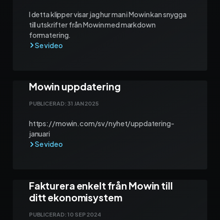
I detta klipper visar jag hur man i Mowin kan snygga
till utskrifter från Mowin med markdown
formatering.
Mowin uppdatering
PUBLICERAD:
31 JAN 2025
https://mowin.com/sv/nyhet/uppdatering-
januari
Fakturera enkelt från Mowin till
ditt ekonomisystem
PUBLICERAD:
10 SEP 2024