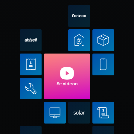
Se videon