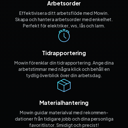
Arbetsorder
Effektivisera ditt arbetsflöde med Mowin.
Skapa och hantera arbetsorder med enkelhet.
Perfekt för elektriker, vvs, lås och larm.
Tidrapportering
Mowin förenklar din tidrapportering. Ange dina
arbetstimmar med några klick och behåll en
tydlig överblick över din arbetsdag.
Materialhantering
Mowin guidar materialval med rekommen­
dationer från tidigare jobb och dina personliga
favorit­listor. Smidigt och precist!