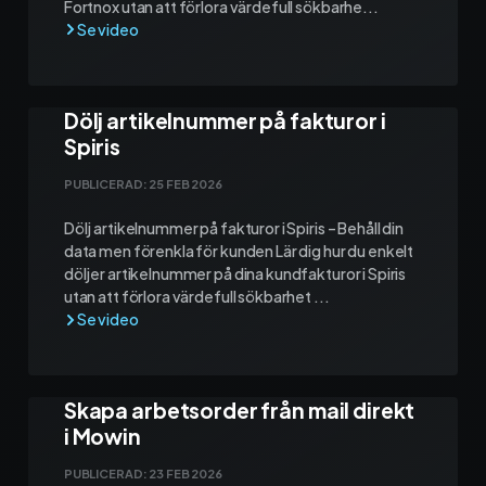
Fortnox utan att förlora värdefull sökbarhe...
Kontakt och support
Telefon: 0300-120 11
Mån - Fre 8:00 - 16:00
Dölj artikelnummer på fakturor i
E-post:
info@mowin.se
Spiris
Kundservice
PUBLICERAD:
25 FEB 2026
Dölj artikelnummer på fakturor i Spiris – Behåll din
Boka genomgång
data men förenkla för kunden Lär dig hur du enkelt
döljer artikelnummer på dina kundfakturor i Spiris
utan att förlora värdefull sökbarhet ...
Ladda ner vår app
Skapa arbetsorder från mail direkt
i Mowin
App Store
PUBLICERAD:
23 FEB 2026