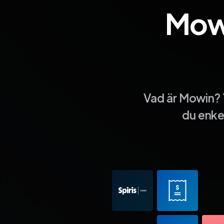
Mowi
Sida 1
Sida 2
Sida 3
Sida 4
Sida 5
Sida 6
Sida 7
Sida 8
Sida 9
Si
Vad är Mowin? 
du enkel