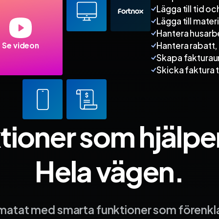
Lägga till tid oc
Lägga till materi
Hantera husarb
Hantera rabatt,
Se videon
Skapa fakturau
Skicka faktura ti
tioner som hjälper
Hela vägen.
lmatat med smarta funktioner som förenkla