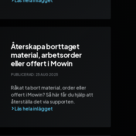
Återskapa borttaget
material, arbetsorder
eller offert i Mowin
PUBLICERAD:
25 AUG 2025
Råkat ta bort material, order eller
offert i Mowin? Så här får du hjälp att
återställa det via supporten.