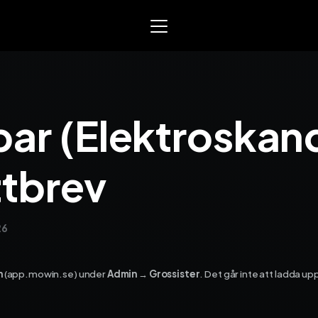
Mowin
Smart arbetsorder, tidrap
ar (Elektroskand
och material­­hantering. Sk
för EL, VVS och liknande se
yrken.
tbrev
Varför Mowin?
Byt system och behåll data
Priser
26
Nyheter
Prova Mowin
30 DAGAR GRA
Kalkylatorer
n
(app.mowin.se) under
Admin → Grossister
. Det går inte att ladda u
Ekonomisystem
Integrera Mowin med ditt