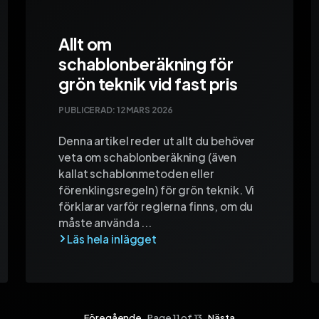
Allt om
schablonberäkning för
grön teknik vid fast pris
PUBLICERAD:
12 MARS 2026
Denna artikel reder ut allt du behöver
veta om schablonberäkning (även
kallat schablonmetoden eller
förenklingsregeln) för grön teknik. Vi
förklarar varför reglerna finns, om du
måste använda ...
Föregående
Page 11 of 13
Nästa