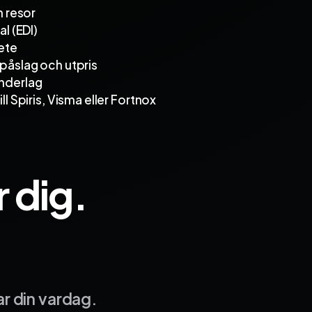
h resor
al (EDI)
ete
 påslag och utpris
nderlag
ll Spiris, Visma eller Fortnox
 dig.
r din vardag.