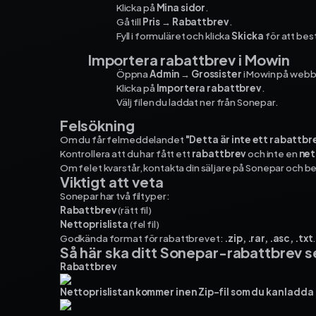
Klicka på
Mina sidor
.
Gå till
Pris → Rabattbrev
.
Fyll i formuläret och klicka
Skicka
för att bes
Importera rabattbrev i Mowin
Öppna
Admin → Grossister
i Mowin på web
Klicka på
Importera rabattbrev
.
Välj filen du laddat ner från Sonepar.
Felsökning
Om du får felmeddelandet
"Detta är inte ett rabattbr
Kontrollera att du har fått ett
rabattbrev
och inte en
net
Om felet kvarstår, kontakta din säljare på Sonepar och b
Viktigt att veta
Sonepar har två filtyper:
Rabattbrev
(rätt fil)
Nettoprislista
(fel fil)
Godkända format för rabattbrevet:
.zip, .rar, .asc, .txt
Så här ska ditt Sonepar-rabattbrev se
Rabattbrev
Nettoprislistan kommer in en Zip-fil som du kan ladda u