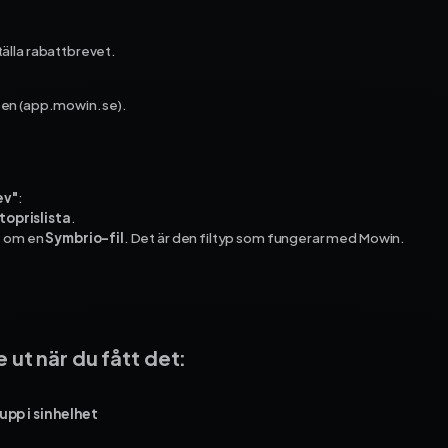
ekonomi­system och få full
kontroll på dina projekt – f
tälla rabattbrevet.
start till mål.
Fortnox
ben (app.mowin.se).
Spiris
Visma Administration
ev"
:
toprislista
.
e om en
Symbrio-fil
. Det är den filtyp som fungerar med Mowin.
.
 ut när du fått det:
pp i sin helhet