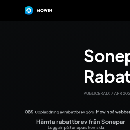
Sonep
Rabat
PUBLICERAD:
7 APR 20
OBS:
Uppladdning av rabattbrev görs i
Mowin på webbe
Hämta rabattbrev från Sonepar
Logga in på Sonepars hemsida.