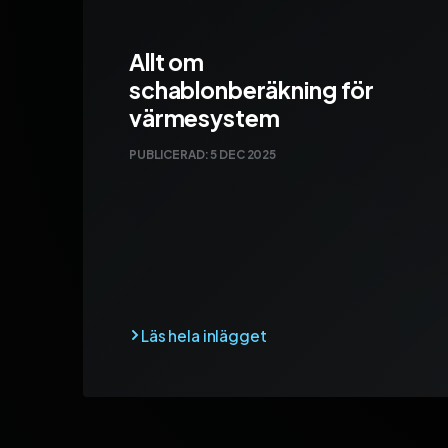
Allt om
schablonberäkning för
värmesystem
PUBLICERAD:
5 DEC 2025