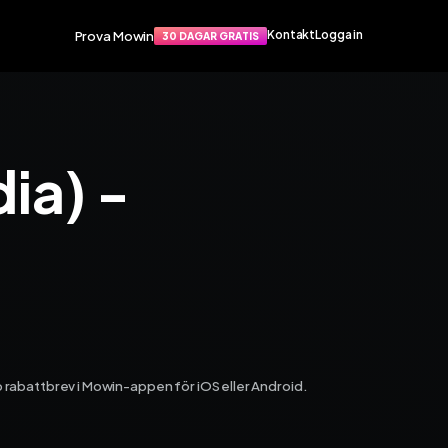
Prova Mowin
Kontakt
Logga in
30 DAGAR GRATIS
Funktioner
port
Smarta funktioner som förenklar
ia) -
apat
din vardag. Arbetsorder, material,
rvice­
tidrapportering och mycket mer.
Arbetsorder
Tidrapportering
Materialhantering
Husarbete
Checklistor
Offert
TIS
NY
Kalender
Grossister
pp rabattbrev i Mowin-appen för iOS eller Android.
Dokument
Signatur
Fakturering