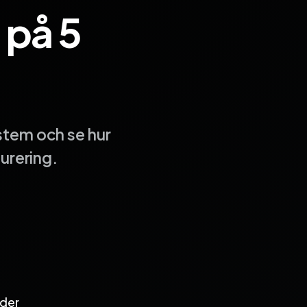
 på 5
stem och se hur
turering.
rder