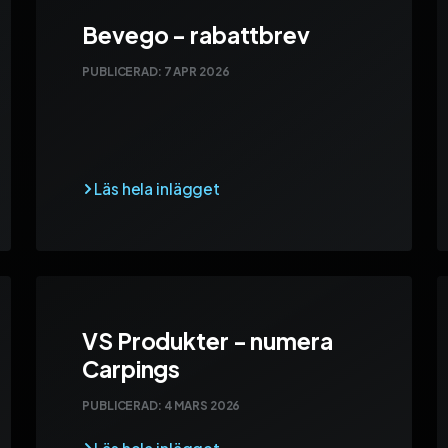
Bevego - rabattbrev
PUBLICERAD:
7 APR 2026
VS Produkter - numera
Carpings
PUBLICERAD:
4 MARS 2026