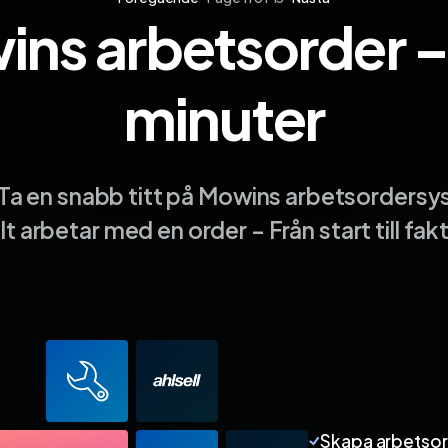
ns arbetsorder –
da 10
Sida 11
Sida 12
Sida 13
minuter
Ta en snabb titt på Mowins arbetsordersy
t arbetar med en order – Från start till fak
Skapa arbetso