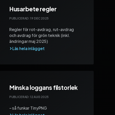
Husarbete regler
PUBLICERAD:
19 DEC 2025
Regler för rot-avdrag, rut-avdrag
och avdrag för grön teknik (inkl.
ändringar maj 2025)
Minska loggans filstorlek
PUBLICERAD:
12 AUG 2025
– så funkar TinyPNG