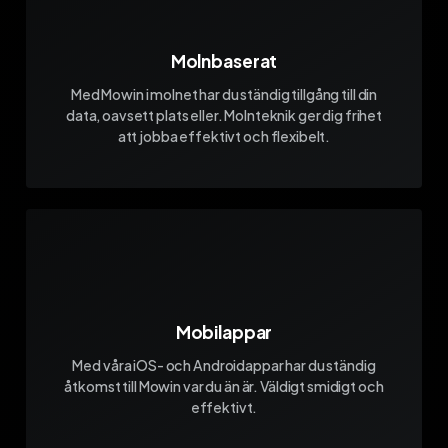
Molnbaserat
Med Mowin i molnet har du ständig tillgång till din
data, oavsett plats eller. Molnteknik ger dig frihet
att jobba effektivt och flexibelt.
Mobilappar
Med våra iOS- och Androidappar har du ständig
åtkomst till Mowin var du än är. Väldigt smidigt och
effektivt.