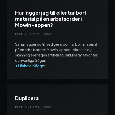
Hur lägger jag till eller tar bort
material på en arbetsorder i
Mowin-appen?
PUBLICERAD:
7 APR 2026
Så här lägger du till, redigerar och tar bort material
på en arbetsorder i Mowin-appen – via sökning,
skanning eller egen artikelrad. Inkluderar favoriter
och vanliga frågor.
Duplicera
PUBLICERAD:
9 APR 2026