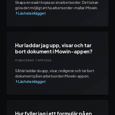
Skapa en exakt kopia av en arbetsorder. Detta kan
göra det möjligt att ha arbetsorder-mallar i Mowin.
Hur laddar jag upp, visar och tar
bort dokument i Mowin-appen?
PUBLICERAD:
7 APR 2026
Så här laddar du upp, visar, redigerar och tar bort
dokument på en arbetsorder i Mowin-appen.
Hur fyller jag i ett formulär på en