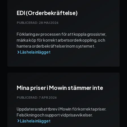
EDI (Orderbekräftelse)
PUBLICERAD:
28 MAJ 2026
Förklaring av processen för att koppla grossister,
märka köp för korrekt arbetsorderkoppling, och
hantera orderbekräftelser inom systemet.
Mina priser i Mowin stämmer inte
PUBLICERAD:
7 APR 2026
Uppdatera rabattbrev i Mowin för korrekta priser.
Felsökning och support vid prisavvikelser.