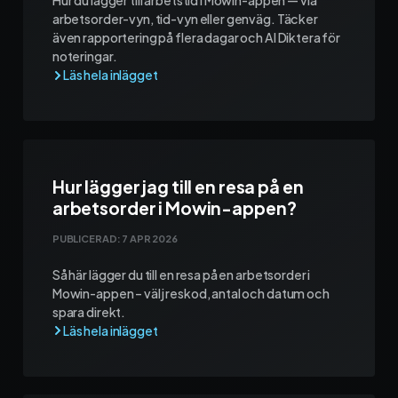
Hur du lägger till arbetstid i Mowin-appen — via
arbetsorder-vyn, tid-vyn eller genväg. Täcker
även rapportering på flera dagar och AI Diktera för
noteringar.
Hur lägger jag till en resa på en
arbetsorder i Mowin-appen?
PUBLICERAD:
7 APR 2026
Så här lägger du till en resa på en arbetsorder i
Mowin-appen – välj reskod, antal och datum och
spara direkt.