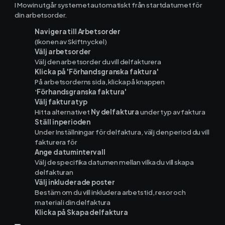
I Mowin utgår systemet automatiskt från startdatumet för
din arbetsorder.
Ekonomisystem
Navigera till Arbetsorder
(Ikonen av Skiftnyckel)
Välj arbetsorder
Fortnox
Välj den arbetsorder du vill delfakturera
Klicka på 'Förhandsgranska faktura'
På arbetsorderns sida, klicka på knappen
Spiris
'
Förhandsgranska faktura'
Välj fakturatyp
Visma Administration
Hitta alternativet
Ny delfaktura
under typ av faktura
Ställ in perioden
Under Inställningar för delfaktura, välj den period du vill
fakturera för
Funktioner
Ange datumintervall
Välj de specifika datumen mellan vilka du vill skapa
delfakturan
Arbetsorder
Välj inkluderade poster
Bestäm om du vill inkludera arbetstid, resor och
material i din delfaktura
Tidrapportering
Klicka på Skapa delfaktura