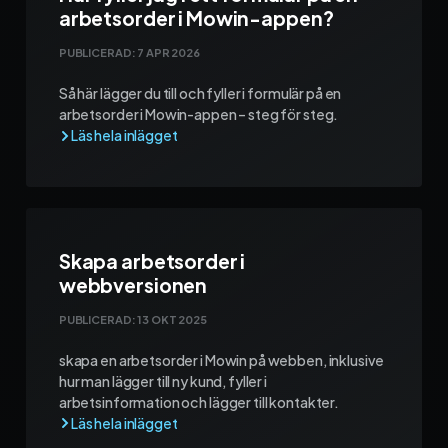
arbetsorder i Mowin-appen?
PUBLICERAD:
7 APR 2026
Så här lägger du till och fyller i formulär på en
arbetsorder i Mowin-appen – steg för steg.
Skapa arbetsorder i
webbversionen
PUBLICERAD:
13 OKT 2025
skapa en arbetsorder i Mowin på webben, inklusive
hur man lägger till ny kund, fyller i
arbetsinformation och lägger till kontakter.