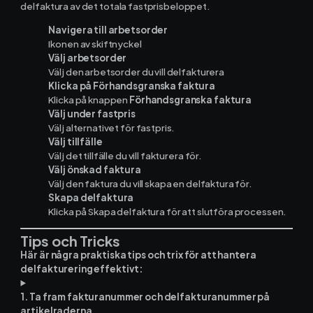
delfaktura av det totala fastprisbeloppet.
Kontakt och support
Navigera till arbetsorder
Ikonen av skiftnyckel
Telefon: 0300-120 11
Välj arbetsorder
Mån - Fre 8:00 - 16:00
Välj den arbetsorder du vill delfakturera
E-post:
info@mowin.se
Klicka på Förhandsgranska faktura
Klicka på knappen
Förhandsgranska faktura
Välj under fastpris
Kundservice
Välj alternativet för fastpris.
Välj tillfälle
Boka genomgång
Välj det tillfälle du vill fakturera för.
Välj önskad faktura
Välj den faktura du vill skapa en delfaktura för.
Skapa delfaktura
Klicka på Skapa delfaktura för att slutföra processen.
Ladda ner vår app
Tips och Tricks
Här är några praktiska tips och trix för att hantera
delfakturering effektivt:
App Store
1. Ta fram fakturanummer och delfakturanummer på
artikelraderna