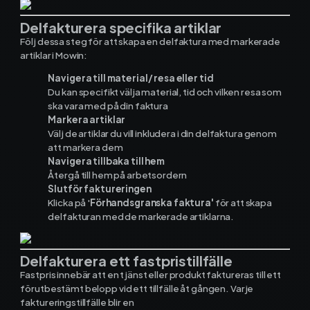
Materialhantering
Delfakturera specifika artiklar
Husarbete
Följ dessa steg för att skapa en delfaktura med markerade
artiklar i Mowin:
Checklistor
Navigera till material/ resa eller tid
Du kan specifikt välja material, tid och vilken resa som
ska vara med på din faktura
Offert
NY
Markera artiklar
Välj de artiklar du vill inkludera i din delfaktura genom
Kalender
att markera dem
Navigera tillbaka till hem
Grossister
Återgå till hem på arbetsordern
Slutför faktureringen
Klicka på '
Förhandsgranska faktura'
för att skapa
Dokument
delfakturan med de markerade artiklarna.
Signatur
Delfakturera ett fastpristillfälle
Fastpris innebär att en tjänst eller produkt faktureras till ett
Fakturering
förutbestämt belopp vid ett tillfälle åt gången. Varje
faktureringstillfälle blir en