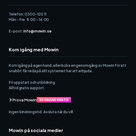
Telefon: 0300-120 11
Mån - Fre 8:00 - 16:00
E-post:
info@mowin.se
Kom igång med Mowin
Kom igång på egen hand, eller boka en genomgång av Mowin för att
snabbt får reda på allt systemet har att erbjuda.
Fri uppstart och utbildning.
Alltid gratis support.
Prova Mowin
30 DAGAR GRATIS
Ingen bindningstid. Avsluta när du vill.
Mowin på sociala medier