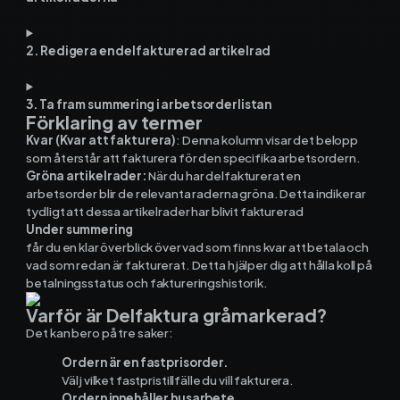
2. Redigera en delfakturerad artikelrad
3. Ta fram summering i arbetsorderlistan
Förklaring av termer
Kvar (Kvar att fakturera)
: Denna kolumn visar det belopp
som återstår att fakturera för den specifika arbetsordern.
Gröna artikelrader:
När du har delfakturerat en
arbetsorder blir de relevanta raderna gröna. Detta indikerar
tydligt att dessa artikelrader har blivit fakturerad
Under summering
får du en klar överblick över vad som finns kvar att betala och
vad som redan är fakturerat. Detta hjälper dig att hålla koll på
betalningsstatus och faktureringshistorik.
Varför är Delfaktura gråmarkerad?
Det kan bero på tre saker:
Ordern är en fastprisorder.
Välj vilket fastpristillfälle du vill fakturera.
Ordern innehåller husarbete.