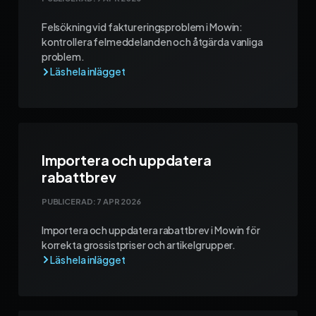
Felsökning vid faktureringsproblem i Mowin:
kontrollera felmeddelanden och åtgärda vanliga
problem.
Importera och uppdatera
rabattbrev
PUBLICERAD:
7 APR 2026
Importera och uppdatera rabattbrev i Mowin för
korrekta grossistpriser och artikelgrupper.