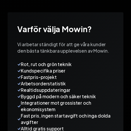
Varför välja Mowin?
Vi arbetar ständigt för att ge våra kunder
den bästa tänkbara upplevelsen av Mowin.
Rot, rut och grön teknik
Kundspecifika priser
Fastpris-projekt
Arbetsorderstatistik
Realtidsuppdateringar
Byggd på modern och säker teknik
Integrationer mot grossister och
ekonomisystem
Fast pris, ingen startavgift och inga dolda
avgifter
Alltid gratis support