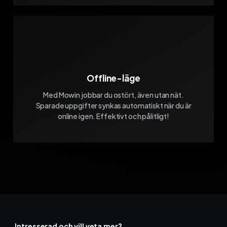
Offline-läge
Med Mowin jobbar du ostört, även utan nät.
Sparade uppgifter synkas automatiskt när du är
online igen. Effektivt och pålitligt!
Intresserad och vill veta mer?