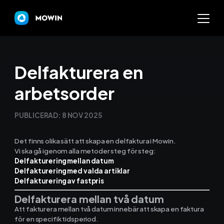
Mowin
Delfakturera en
arbetsorder
Varför Mowin?
PUBLICERAD:
8 NOV 2025
Byt system och behåll dat
Det finns olika sätt att skapa en delfaktura i Mowin.
Priser
Vi ska gå igenom alla metoder steg för steg:
Delfakturering mellan datum
Nyheter
Delfakturering med valda artiklar
Delfakturering av fastpris
Prova Mowin
30 DAGAR GRATI
Delfakturera mellan två datum
Att fakturera mellan två datum innebär att skapa en faktura
Kalkylatorer
för en specifik tidsperiod.