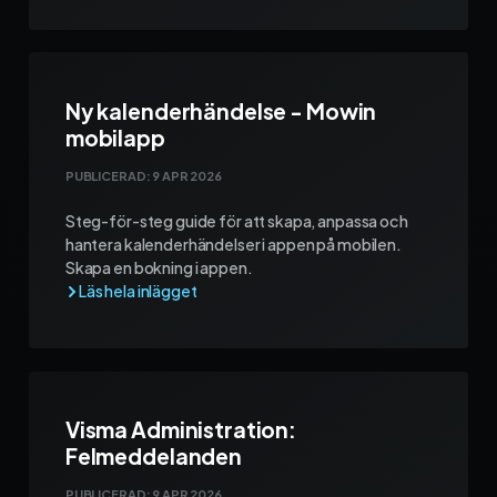
Ny kalenderhändelse - Mowin
mobilapp
PUBLICERAD:
9 APR 2026
Steg-för-steg guide för att skapa, anpassa och
hantera kalenderhändelser i appen på mobilen.
Skapa en bokning i appen.
Visma Administration:
Felmeddelanden
PUBLICERAD:
9 APR 2026