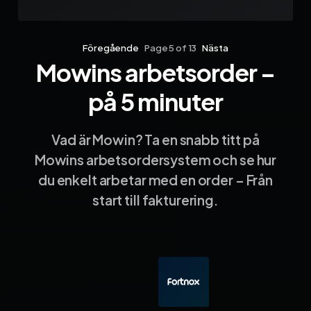
Föregående
Page 5 of 13
Nästa
Mowins arbetsorder –
Sida 1
Sida 2
Sida 3
Sida 4
Sida 5
Sida 6
Sida 7
Sida 8
Sida 9
Sida 10
Sida 
på 5 minuter
Vad är Mowin? Ta en snabb titt på
Mowins arbetsordersystem och se hur
du enkelt arbetar med en order – Från
start till fakturering.