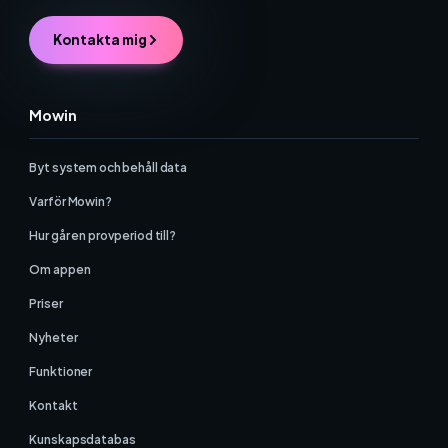
Kontakta mig
Mowin
Byt system och behåll data
Varför Mowin?
Hur går en provperiod till?
Om appen
Priser
Nyheter
Funktioner
Kontakt
Kunskapsdatabas