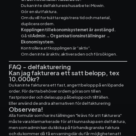
Du kan inte delfakturera husarbete i Mowin.
Gör en slutfaktura.
Om du vill fortsätta registrera tid och material,
duplicera ordern.
Kopplingen till ekonomisystemet är avstängd.
Gå till
Admin → Organisationsinställningar →
Ekonomisystem
.
Kontrollera att kopplingen är ”aktiv”.
Om den inte är aktiv, aktivera den och försök igen.
FAQ - delfakturering
Kan jag fakturera ett satt belopp, tex
10.000kr?
Du kan inte fakturera ett fast, angett belopp på en löpande
order. För detta behöver ordern göras om till en
fastprisorder och delas upp på belopp och tillfällen.
Eller använd de andra alternativen för delfakturering
Observera!
Alla formulär som har inställningen "krävs för att fakturera"
måste vara klarmarkerade för att kunna skapa en delfaktura,
men som admin kan du klicka på förhandsgranska faktura
och du kommer då få en varning där du får möjligheten att