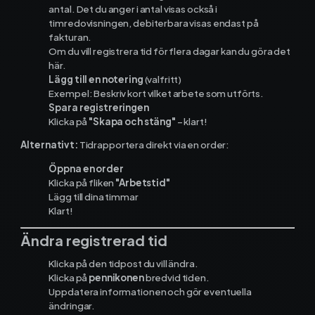
Materialhantering
antal. Det du anger i antal visas också i
timredovisningen, debiterbara visas endast på
fakturan.
Husarbete
Om du vill registrera tid för flera dagar kan du göra det
här.
Checklistor
Lägg till en notering
(valfritt)
Exempel: Beskriv kort vilket arbete som utförts.
Offert
Spara registreringen
NY
Klicka på
"Skapa och stäng"
– klart!
Kalender
Alternativt:
Tidrapportera direkt via en order:
Öppna en order
Grossister
Klicka på fliken
"Arbetstid"
Lägg till dina timmar
Klart!
Dokument
Ändra registrerad tid
Signatur
Klicka på den tidpost du vill ändra.
Klicka på
pennikonen
bredvid tiden.
Fakturering
Uppdatera informationen och gör eventuella
ändringar.