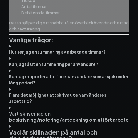
Tidkod
Antal timmar
Debiterade timmar
Detta hjälper dig att snabbt få en överblick över din arbetstid
och fakturering.
Vanliga frågor:
Hur ser jag en summering av arbetade timmar?
Kan jag få ut en summering per användare?
Kan jag rapportera tid för en användare som är sjuk under
lång period?
Finns det möjlighet att skriva ut en användares
arbetstid?
Vart skriver jag en
beskrivning/notering/anteckning om utfört arbete
Vad är skillnaden på antal och