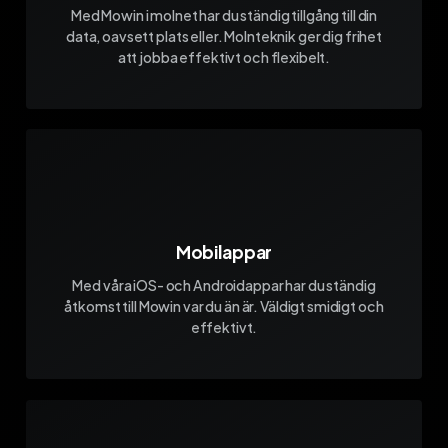
Med Mowin i molnet har du ständig tillgång till din
data, oavsett plats eller. Molnteknik ger dig frihet
att jobba effektivt och flexibelt.
Mobilappar
Med våra iOS- och Androidappar har du ständig
åtkomst till Mowin var du än är. Väldigt smidigt och
effektivt.