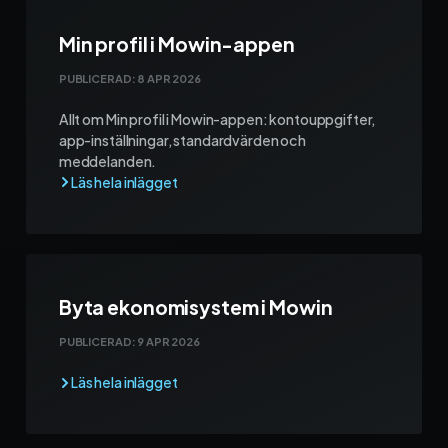
Min profil i Mowin-appen
PUBLICERAD:
8 APR 2026
Allt om Min profil i Mowin-appen: kontouppgifter,
app-inställningar, standardvärden och
meddelanden.
Byta ekonomisystem i Mowin
PUBLICERAD:
9 APR 2026