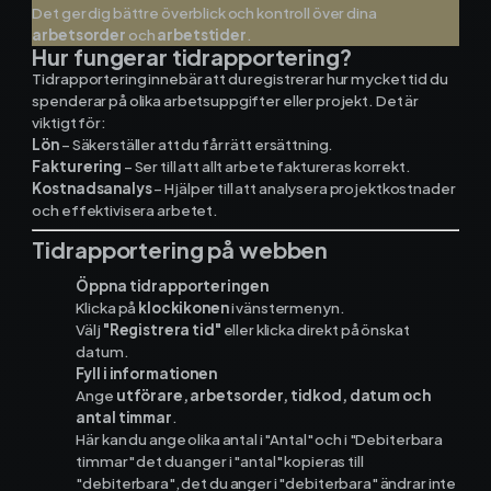
Det ger dig bättre överblick och kontroll över dina
arbetsorder
och
arbetstider
.
Hur fungerar tidrapportering?
Ekonomisystem
Tidrapportering innebär att du registrerar hur mycket tid du
spenderar på olika arbetsuppgifter eller projekt. Det är
viktigt för:
Fortnox
Lön
– Säkerställer att du får rätt ersättning.
Fakturering
– Ser till att allt arbete faktureras korrekt.
Spiris
Kostnadsanalys
– Hjälper till att analysera projektkostnader
och effektivisera arbetet.
Visma Administration
Tidrapportering på webben
Öppna tidrapporteringen
Klicka på
klockikonen
i vänstermenyn.
Funktioner
Välj
"Registrera tid"
eller klicka direkt på önskat
datum.
Fyll i informationen
Arbetsorder
Ange
utförare, arbetsorder, tidkod, datum och
antal timmar
.
Här kan du ange olika antal i "Antal" och i "Debiterbara
Tidrapportering
timmar" det du anger i "antal" kopieras till
"debiterbara", det du anger i "debiterbara" ändrar inte