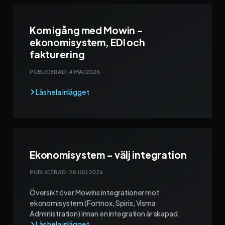
Kom igång med Mowin –
ekonomisystem, EDI och
fakturering
PUBLICERAD:
4 MAJ 2026
Ekonomisystem – välj integration
PUBLICERAD:
28 JULI 2026
Översikt över Mowins integrationer mot
ekonomisystem (Fortnox, Spiris, Visma
Administration) innan en integration är skapad.