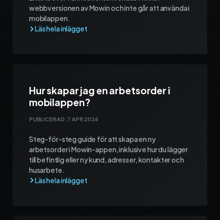
webbversionen av Mowin och inte går att använda i
mobilappen.
Hur skapar jag en arbetsorder i
mobilappen?
PUBLICERAD:
7 APR 2026
Steg-för-steg guide för att skapa en ny
arbetsorder i Mowin-appen, inklusive hur du lägger
till befintlig eller ny kund, adresser, kontakter och
husarbete.