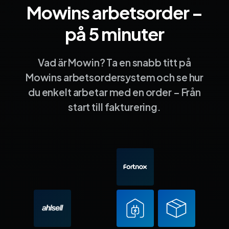
Mowins arbetsorder –
Sida 1
Sida 2
Sida 3
Sida 4
Sida 5
Sida 6
Sida 7
Sida 8
Sida 9
Sida 10
Sida 
på 5 minuter
Vad är Mowin? Ta en snabb titt på
Mowins arbetsordersystem och se hur
du enkelt arbetar med en order – Från
start till fakturering.