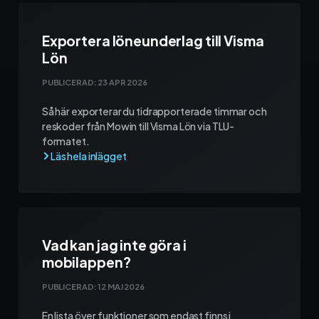
Exportera löneunderlag till Visma
Lön
PUBLICERAD:
23 APR 2026
Så här exporterar du tidrapporterade timmar och
reskoder från Mowin till Visma Lön via TLU-
formatet.
Vad kan jag inte göra i
mobilappen?
PUBLICERAD:
12 MAJ 2026
En lista över funktioner som endast finns i