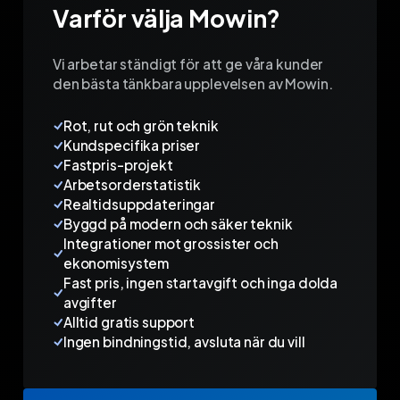
Varför välja Mowin?
Vi arbetar ständigt för att ge våra kunder
den bästa tänkbara upplevelsen av Mowin.
Rot, rut och grön teknik
Kundspecifika priser
Fastpris-projekt
Arbetsorderstatistik
Realtidsuppdateringar
Byggd på modern och säker teknik
Integrationer mot grossister och
ekonomisystem
Fast pris, ingen startavgift och inga dolda
avgifter
Alltid gratis support
Ingen bindningstid, avsluta när du vill