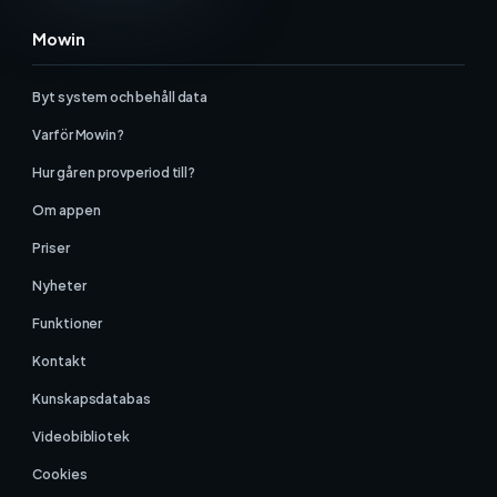
Mowin
Byt system och behåll data
Varför Mowin?
Hur går en provperiod till?
Om appen
Priser
Nyheter
Funktioner
Kontakt
Kunskapsdatabas
Videobibliotek
Cookies