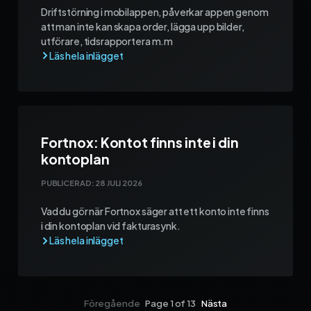
Driftstörning i mobilappen, påverkar appen genom
att man inte kan skapa order, lägga upp bilder,
utförare, tidsrapportera m.m
Fortnox: Kontot finns inte i din
kontoplan
PUBLICERAD:
28 JULI 2026
Vad du gör när Fortnox säger att ett konto inte finns
i din kontoplan vid fakturasynk.
Föregående
Page 1 of 13
Nästa