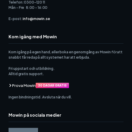
Telefon: 0300-120 11
Mån - Fre 8:00 - 16:00
E-post:
info@mowin.se
Kom igång med Mowin
Kom igång på egen hand, eller boka en genomgång av Mowin för att
snabbt får reda på allt systemet har att erbjuda.
Fri uppstart och utbildning.
Alltid gratis support.
Prova Mowin
30 DAGAR GRATIS
Ingen bindningstid. Avsluta när du vill.
Mowin på sociala medier