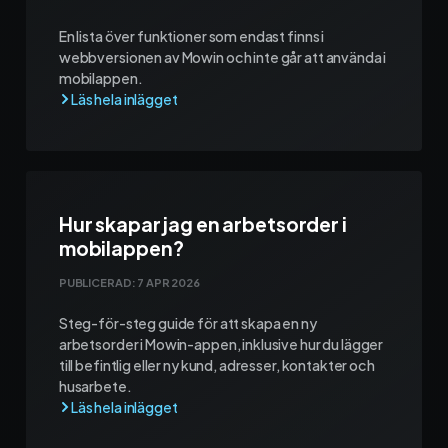
En lista över funktioner som endast finns i
webbversionen av Mowin och inte går att använda i
mobilappen.
Hur skapar jag en arbetsorder i
mobilappen?
PUBLICERAD:
7 APR 2026
Steg-för-steg guide för att skapa en ny
arbetsorder i Mowin-appen, inklusive hur du lägger
till befintlig eller ny kund, adresser, kontakter och
husarbete.