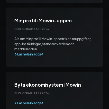
Min profil i Mowin-appen
PUBLICERAD:
8 APR 2026
Allt om Min profil i Mowin-appen: kontouppgifter,
app-inställningar, standardvärden och
meddelanden.
Byta ekonomisystem i Mowin
PUBLICERAD:
9 APR 2026