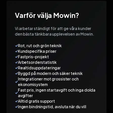
Varför välja Mowin?
Vi arbetar ständigt för att ge våra kunder
den bästa tänkbara upplevelsen av Mowin.
Rot, rut och grön teknik
Kundspecifika priser
Fastpris-projekt
Arbetsorderstatistik
Realtidsuppdateringar
Byggd på modern och säker teknik
Integrationer mot grossister och
ekonomisystem
Fast pris, ingen startavgift och inga dolda
avgifter
Alltid gratis support
Ingen bindningstid, avsluta när du vill