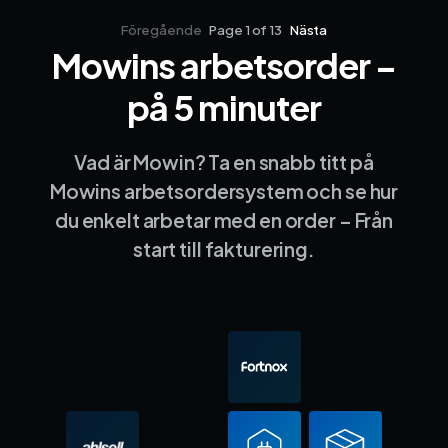
Föregående
Page 1 of 13
Nästa
Mowins arbetsorder –
Sida 1
Sida 2
Sida 3
Sida 4
Sida 5
Sida 6
Sida 7
Sida 8
Sida 9
Sida 10
Sida 
på 5 minuter
Vad är Mowin? Ta en snabb titt på
Mowins arbetsordersystem och se hur
du enkelt arbetar med en order – Från
start till fakturering.