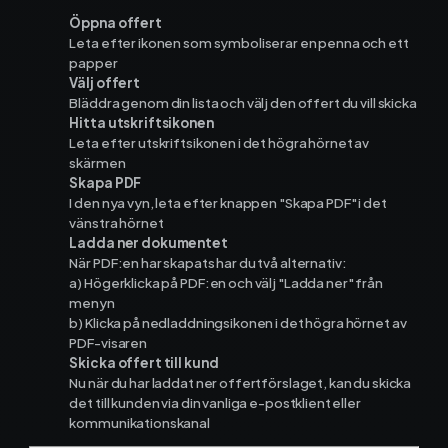
Öppna offert
Leta efter ikonen som symboliserar en penna och ett
Ekonomisystem
papper
Välj offert
Bläddra genom din lista och välj den offert du vill skicka
Fortnox
Hitta utskriftsikonen
Leta efter utskriftsikonen i det högra hörnet av
skärmen
Spiris
Skapa PDF
I den nya vyn, leta efter knappen "Skapa PDF" i det
Visma Administration
vänstra hörnet
Ladda ner dokumentet
När PDF:en har skapats har du två alternativ:
a) Högerklicka på PDF:en och välj "Ladda ner" från
Funktioner
menyn
b) Klicka på nedladdningsikonen i det högra hörnet av
PDF-visaren
Arbetsorder
Skicka offert till kund
Nu när du har laddat ner offertförslaget, kan du skicka
det till kunden via din vanliga e-postklient eller
Tidrapportering
kommunikationskanal