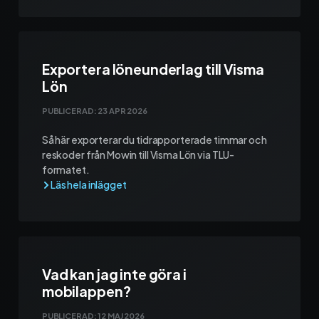
Exportera löneunderlag till Visma
Lön
PUBLICERAD:
23 APR 2026
Så här exporterar du tidrapporterade timmar och
reskoder från Mowin till Visma Lön via TLU-
formatet.
Vad kan jag inte göra i
mobilappen?
PUBLICERAD:
12 MAJ 2026