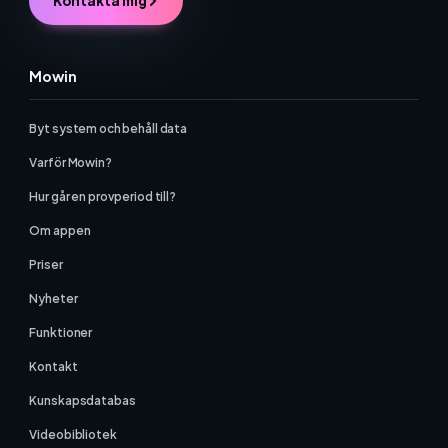
Kontakta mig
Mowin
Byt system och behåll data
Varför Mowin?
Hur går en provperiod till?
Om appen
Priser
Nyheter
Funktioner
Kontakt
Kunskapsdatabas
Videobibliotek