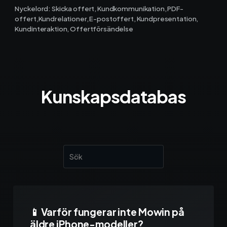
Materialhantering
Nyckelord: Skicka offert, Kundkommunikation, PDF-
offert,Kundrelationer, E-postoffert, Kundpresentation,
Husarbete
Kundinteraktion, Offertförsändelse
Checklistor
Offert
NY
Kunskapsdatabas
Kalender
Grossister
Dokument
Signatur
Fakturering
📱 Varför fungerar inte Mowin på
äldre iPhone-modeller?