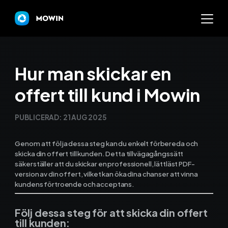
Mowin
Hur man skickar en
offert till kund i Mowin
Varför Mowin?
PUBLICERAD:
21 AUG 2025
Byt system och behåll dat
Genom att följa dessa steg kan du enkelt förbereda och
Priser
skicka din offert till kunden. Detta tillvägagångssätt
säkerställer att du skickar en professionell, lättläst PDF-
Nyheter
version av din offert, vilket kan öka dina chanser att vinna
kundens förtroende och acceptans.
Prova Mowin
30 DAGAR GRATI
Följ dessa steg för att skicka din offert
Kalkylatorer
till kunden: