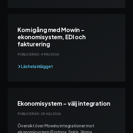
Kom igång med Mowin –
ekonomisystem, EDI och
fakturering
PUBLICERAD:
4 MAJ 2026
Ekonomisystem – välj integration
PUBLICERAD:
28 JULI 2026
Översikt över Mowins integrationer mot
ekonomisystem (Fortnox, Spiris, Visma