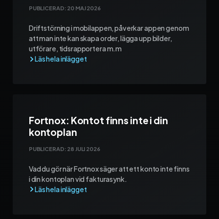
PUBLICERAD:
20 MAJ 2026
Driftstörning i mobilappen, påverkar appen genom
att man inte kan skapa order, lägga upp bilder,
utförare, tidsrapportera m.m
Fortnox: Kontot finns inte i din
kontoplan
PUBLICERAD:
28 JULI 2026
Vad du gör när Fortnox säger att ett konto inte finns
i din kontoplan vid fakturasynk.