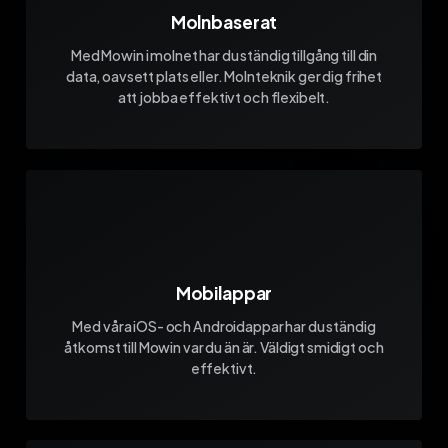
Molnbaserat
Med Mowin i molnet har du ständig tillgång till din
data, oavsett plats eller. Molnteknik ger dig frihet
att jobba effektivt och flexibelt.
Mobilappar
Med våra iOS- och Androidappar har du ständig
åtkomst till Mowin var du än är. Väldigt smidigt och
effektivt.