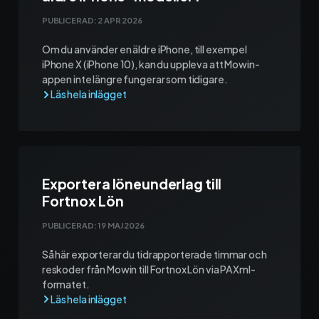
Kontakt och support
PUBLICERAD:
2 APR 2026
Om du använder en äldre iPhone, till exempel
Telefon: 0300-120 11
iPhone X (iPhone 10), kan du uppleva att Mowin-
Mån - Fre 8:00 - 16:00
appen inte längre fungerar som tidigare.
E-post:
info@mowin.se
Kundservice
Boka genomgång
Exportera löneunderlag till
Fortnox Lön
Ladda ner vår app
PUBLICERAD:
19 MAJ 2026
Så här exporterar du tidrapporterade timmar och
reskoder från Mowin till Fortnox Lön via PAXml-
formatet.
App Store