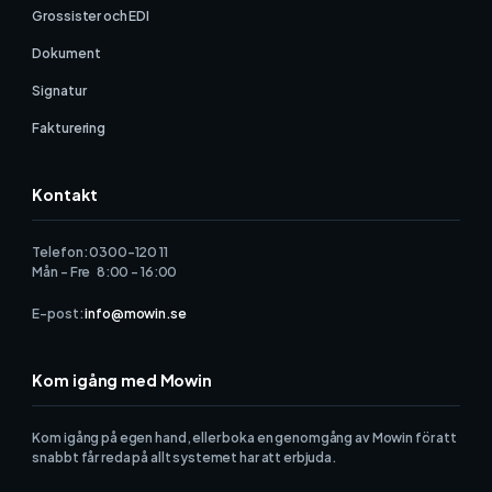
Grossister och EDI
Dokument
Signatur
Fakturering
Kontakt
Telefon: 0300-120 11
Mån - Fre 8:00 - 16:00
E-post:
info@mowin.se
Kom igång med Mowin
Kom igång på egen hand, eller boka en genomgång av Mowin för att
snabbt får reda på allt systemet har att erbjuda.