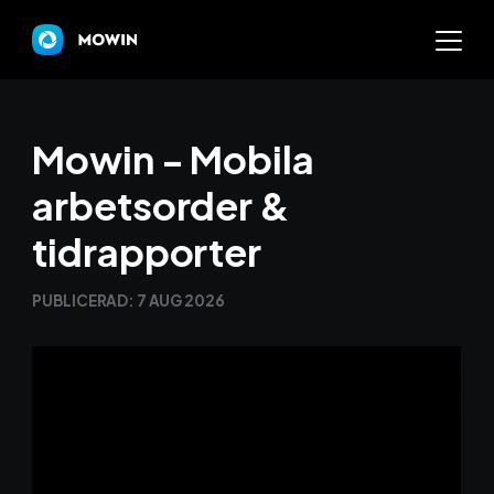
Mowin
Mowin - Mobila
arbetsorder &
Varför Mowin?
tidrapporter
Byt system och behåll dat
PUBLICERAD:
7 AUG 2026
Priser
Nyheter
Prova Mowin
30 DAGAR GRATI
Kalkylatorer