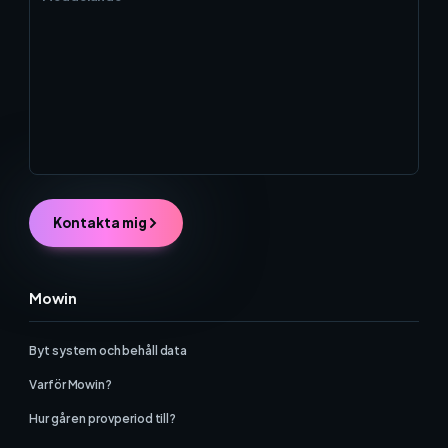
Kontakta mig
Mowin
Byt system och behåll data
Varför Mowin?
Hur går en provperiod till?