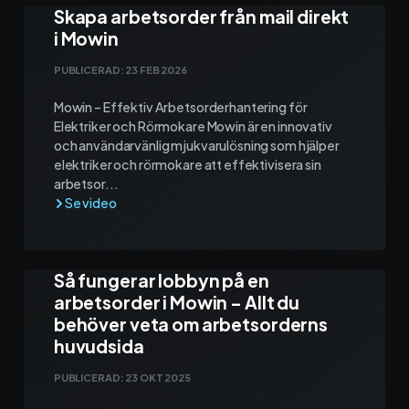
Skapa arbetsorder från mail direkt
Kontakt och support
i Mowin
Telefon: 0300-120 11
PUBLICERAD:
23 FEB 2026
Mån - Fre 8:00 - 16:00
E-post:
info@mowin.se
Mowin – Effektiv Arbetsorderhantering för
Elektriker och Rörmokare Mowin är en innovativ
och användarvänlig mjukvarulösning som hjälper
Kundservice
elektriker och rörmokare att effektivisera sin
arbetsor...
Boka genomgång
Så fungerar lobbyn på en
Ladda ner vår app
arbetsorder i Mowin – Allt du
behöver veta om arbetsorderns
huvudsida
App Store
PUBLICERAD:
23 OKT 2025