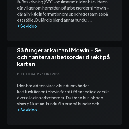
📝 Beskrivning (SEO-optimerad): I den här videon
går vi igenom hemsidan på arbetsordern i Mowin –
där all viktig information om uppdraget samlas på
ett ställe. Du lär dig bland annat hur du: ...
Så fungerar kartan i Mowin – Se
och hantera arbetsorder direkt på
kartan
PUBLICERAD:
23 OKT 2025
I den här videon visar vi hur du använder
kartfunktionen i Mowin för att få en tydlig översikt
över alla dina arbetsorder. Du får se hur jobben
visas på kartan, hur du filtrerar på kunder och ...