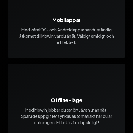
Mobilappar
Med våra iOS- och Androidappar har du ständig
åtkomst till Mowin var du än är. Väldigt smidigt och
effektivt.
Offline-läge
Med Mowin jobbar du ostört, även utan nät.
Sparade uppgifter synkas automatiskt när du är
online igen. Effektivt och pålitligt!