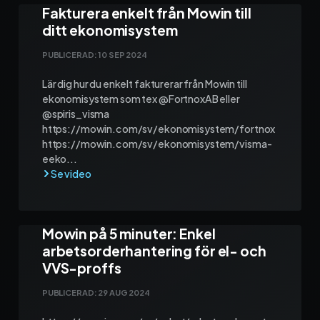
Fakturera enkelt från Mowin till
ditt ekonomisystem
PUBLICERAD:
10 SEP 2024
Lär dig hur du enkelt fakturerar från Mowin till
ekonomisystem som tex @FortnoxAB eller
@spiris_visma
https://mowin.com/sv/ekonomisystem/fortnox
https://mowin.com/sv/ekonomisystem/visma-
eeko...
Mowin på 5 minuter: Enkel
arbetsorderhantering för el- och
VVS-proffs
PUBLICERAD:
29 AUG 2024