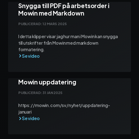
Snygga till PDF på arbetsorder i
Mowin med Markdown
PUBLICERAD:
12 MARS 2025
I detta klipper visar jag hur man i Mowin kan snygga
till utskrifter från Mowin med markdown
formatering.
Mowin uppdatering
PUBLICERAD:
31 JAN 2025
https://mowin.com/sv/nyhet/uppdatering-
januari