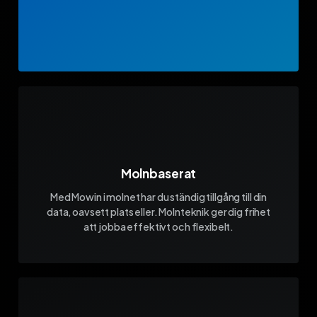
Molnbaserat
Med Mowin i molnet har du ständig tillgång till din
data, oavsett plats eller. Molnteknik ger dig frihet
att jobba effektivt och flexibelt.