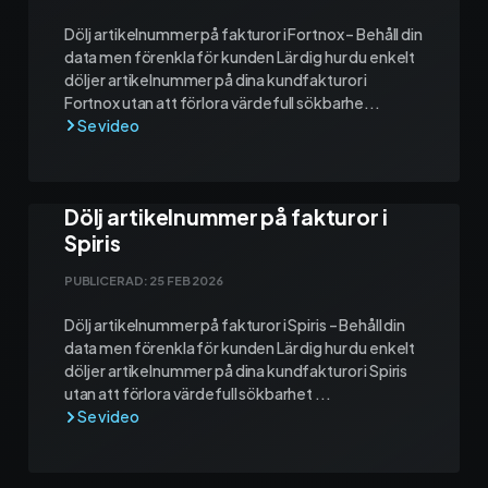
Materialhantering
Dölj artikelnummer på fakturor i Fortnox – Behåll din
data men förenkla för kunden Lär dig hur du enkelt
Husarbete
döljer artikelnummer på dina kundfakturor i
Fortnox utan att förlora värdefull sökbarhe...
Checklistor
Offert
NY
Dölj artikelnummer på fakturor i
Kalender
Spiris
Grossister
PUBLICERAD:
25 FEB 2026
Dölj artikelnummer på fakturor i Spiris – Behåll din
Dokument
data men förenkla för kunden Lär dig hur du enkelt
döljer artikelnummer på dina kundfakturor i Spiris
Signatur
utan att förlora värdefull sökbarhet ...
Fakturering