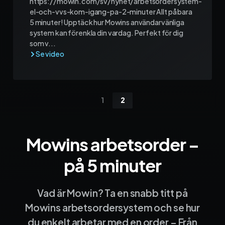
https://mowin.com/sv/nyhet/arbetsordersystem-
el-och-vvs-kom-igang-pa-2-minuter Allt på bara
5 minuter! Upptäck hur Mowins användarvänliga
system kan förenkla din vardag. Perfekt för dig
som v...
1
2
Mowins arbetsorder –
på 5 minuter
Vad är Mowin? Ta en snabb titt på
Mowins arbetsordersystem och se hur
du enkelt arbetar med en order – Från