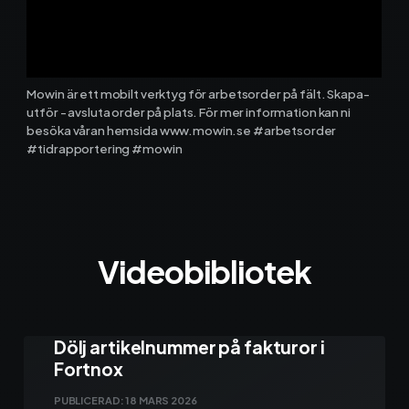
Ekonomisystem
Mowin är ett mobilt verktyg för arbetsorder på fält. Skapa-
Fortnox
utför - avsluta order på plats. För mer information kan ni
besöka våran hemsida www.mowin.se #arbetsorder
#tidrapportering #mowin
Spiris
Visma Administration
Videobibliotek
Funktioner
Arbetsorder
Dölj artikelnummer på fakturor i
Fortnox
Tidrapportering
PUBLICERAD:
18 MARS 2026