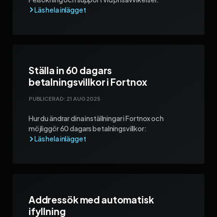
Ställa in 60 dagars
betalningsvillkor i Fortnox
PUBLICERAD:
21 AUG 2025
Hur du ändrar dina inställningar i Fortnox och
möjliggör 60 dagars betalningsvillkor:
Addressök med automatisk
ifyllning