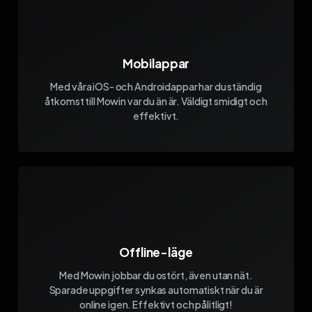
Mobilappar
Med våra iOS- och Androidappar har du ständig
åtkomst till Mowin var du än är. Väldigt smidigt och
effektivt.
Offline-läge
Med Mowin jobbar du ostört, även utan nät.
Sparade uppgifter synkas automatiskt när du är
online igen. Effektivt och pålitligt!