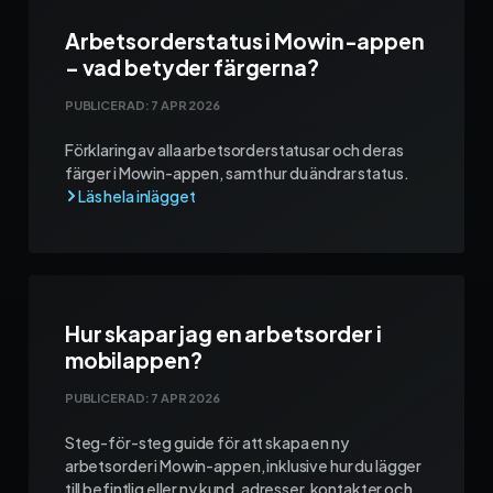
Arbetsorderstatus i Mowin-appen
– vad betyder färgerna?
PUBLICERAD:
7 APR 2026
Förklaring av alla arbetsorderstatusar och deras
färger i Mowin-appen, samt hur du ändrar status.
Hur skapar jag en arbetsorder i
mobilappen?
PUBLICERAD:
7 APR 2026
Steg-för-steg guide för att skapa en ny
arbetsorder i Mowin-appen, inklusive hur du lägger
till befintlig eller ny kund, adresser, kontakter och