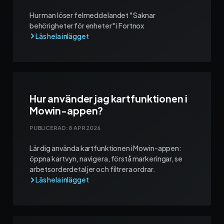
Hur man löser felmeddelandet "Saknar
behörigheter för enheter" i Fortnox
Hur använder jag kartfunktionen i
Mowin-appen?
PUBLICERAD:
8 APR 2026
Lär dig använda kartfunktionen i Mowin-appen:
öppna kartvyn, navigera, förstå markeringar, se
arbetsorderdetaljer och filtrera ordrar.