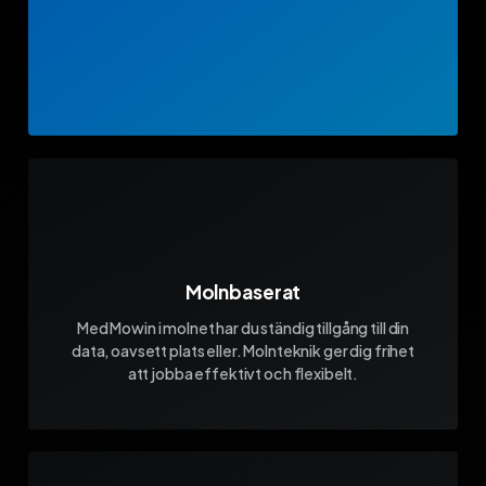
Molnbaserat
Med Mowin i molnet har du ständig tillgång till din
data, oavsett plats eller. Molnteknik ger dig frihet
att jobba effektivt och flexibelt.