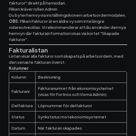
fakturor" direkt på hemsidan.
Fliken kräver rollen Admin.
Du byter hemvy via inställningsikonen i arbetsordermodalen.
Ekonomisystem
OBS:
Fliken Fakturor är en äldre vy som inte längre
vidareutvecklas. Vi rekommenderar att du använder den nya
hemvyn där fakturainformation visas via kortet "Skapade
Fortnox
fakturor".
Fakturalistan
Spiris
Listan visar alla fakturor som skapats på arbetsordern, med
den senaste fakturan överst.
Visma Administration
Kolumner
Kolumn
Beskrivning
Fakturanumret från ekonomisystemet
Funktioner
Fakturanr
(visas för Fortnox och Visma Admin)
Delfaktura
Löpnummer för delfakturor
Arbetsorder
Status
Synkstatus mot ekonomisystemet
Tidrapportering
Datum
När fakturan skapades