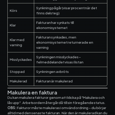
Kontakt och support
Synkning pågår (visar procent när det
Körs
finns delsteg)
Telefon: 0300-120 11
Fakturan har synkats till
Mån - Fre 8:00 - 16:00
Klar
ekonomisystemet
E-post:
info@mowin.se
Fakturan synkades, men
Klar med
ekonomisystemet returnerade en
Kundservice
varning
varning
Boka genomgång
Synkningen misslyckades –
Misslyckades
felmeddelandet visas i listan
Stoppad
Synkningen avbröts
Ladda ner vår app
Makulerad
Fakturan är makulerad
Makulera en faktura
Du kan makulera fakturor genom att klicka på "Makulera och
lås upp". Arbetsordern återgår då till sin föregående status.
App Store
OBS:
Fakturor måste makuleras i omvänd ordning – du börjar
alltid med den senaste fakturan. När den är makulerad kan du