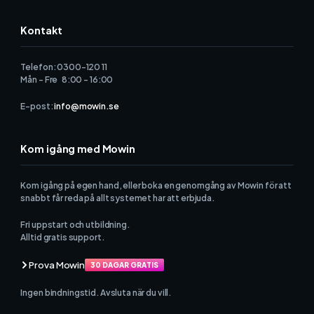
Kontakt
Telefon: 0300-120 11
Mån - Fre 8:00 - 16:00
E-post:
info@mowin.se
Kom igång med Mowin
Kom igång på egen hand, eller boka en genomgång av Mowin för att
snabbt får reda på allt systemet har att erbjuda.
Fri uppstart och utbildning.
Alltid gratis support.
Prova Mowin
30 DAGAR GRATIS
Ingen bindningstid. Avsluta när du vill.