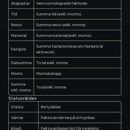
Materialhantering
Skapad av
Vem som skapade fakturan
Tid
Summa tid (exkl. moms)
Husarbete
Resor
Summa resor (exkl. moms)
Checklistor
Material
Summa material (exkl. moms)
Offert
NY
Summa fastpris (visas om fastpris är
Fastpris
aktiverat)
Kalender
Delsumma
Total exkl. moms
Grossister
Moms
Momsbelopp
Summa
Dokument
Total inkl. moms
inkl. moms
Statusvärden
Signatur
Status
Betydelse
Fakturering
Väntar
Fakturan väntar på att synkas
Köad
Fakturan ligger i kö för synkning