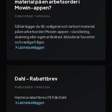
material på en arbetsorder i
Mowin-appen?
PUBLICERAD:
7 APR 2026
Så här lägger du till, redigerar och tar bort material
på en arbetsorder i Mowin-appen – via sökning,
skanning eller egen artikelrad. Inkluderar favoriter
och vanliga frågor.
Dahl - Rabattbrev
PUBLICERAD:
7 APR 2026
Hantera rabattbrev/fil från Dahl