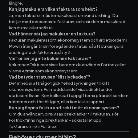
längre.
Kan jag makulera vilken faktura som helst?
Ja, men fakturor måste makuleras i omvänd ordning. Du
börjar med den senaste fakturan, och när den är makulerad
kan du makulera nästa.
Vad händer när jag makulerar en faktura?
Fakturan makuleras i ditt ekonomisystem och arbetsordern i
Mowin återgår till sin föregående status, så att du kan göra
ändringar och fakturera på nytt.
Varför ser jag inte kolumnen Fakturanr?
Kolumnen Fakturanr visas bara om du använder Fortnox eller
Visma Admin som ekonomisystem.
Vad betyder statusen "Misslyckades"?
Det innebär att något gick fel vid synkningen till ditt
ekonomisystem. Felmeddelandet visas direkt under
statusen i listan. Kontrollera att uppgifterna på arbetsordern
stämmer och försök igen, eller kontakta support.
Kan jag öppna fakturan direkt i mitt ekonomisystem?
Om du använder Spiris visas direktlänkar till fakturan. För
Fortnox finns inga direktlänkar – sök istället upp
fakturanumret i Fortnox.
Behöver du mer hjälp?