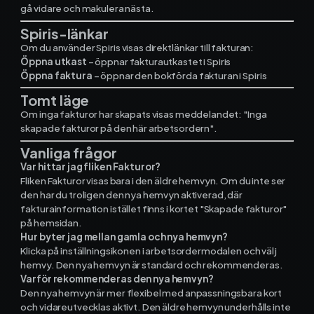
gå vidare och makulera nästa.
Spiris-länkar
Om du använder Spiris visas direktlänkar till fakturan:
Öppna utkast
– öppnar fakturautkastet i Spiris
Öppna faktura
– öppnar den bokförda fakturan i Spiris
Tomt läge
Om inga fakturor har skapats visas meddelandet: "Inga
skapade fakturor på den här arbetsordern".
Vanliga frågor
Var hittar jag fliken Fakturor?
Fliken Fakturor visas bara i den äldre hemvyn. Om du inte ser
den har du troligen den nya hemvyn aktiverad, där
fakturainformation istället finns i kortet "Skapade fakturor"
på hemsidan.
Hur byter jag mellan gamla och nya hemvyn?
Klicka på inställningsikonen i arbetsordermodalen och välj
hemvy. Den nya hemvyn är standard och rekommenderas.
Varför rekommenderas den nya hemvyn?
Den nya hemvyn är mer flexibel med anpassningsbara kort
och vidareutvecklas aktivt. Den äldre hemvyn underhålls inte