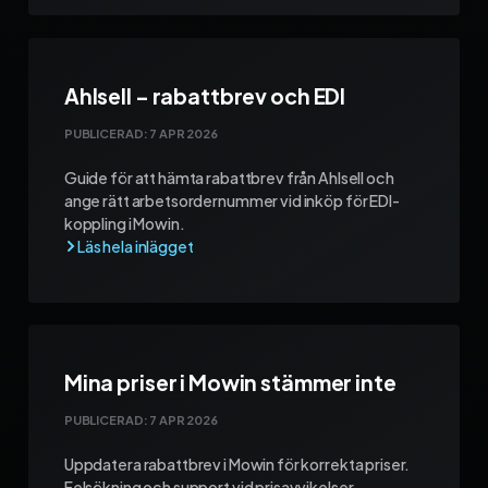
Ahlsell – rabattbrev och EDI
PUBLICERAD:
7 APR 2026
Guide för att hämta rabattbrev från Ahlsell och
ange rätt arbetsordernummer vid inköp för EDI-
koppling i Mowin.
Mina priser i Mowin stämmer inte
PUBLICERAD:
7 APR 2026
Uppdatera rabattbrev i Mowin för korrekta priser.
Felsökning och support vid prisavvikelser.