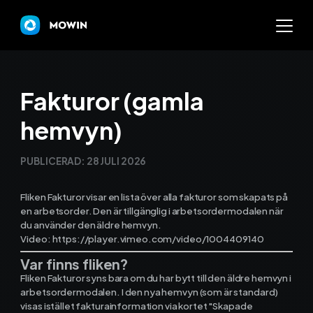
Mowin
Fakturor (gamla
hemvyn)
Varför Mowin?
PUBLICERAD:
28 JULI 2026
Byt system och behåll dat
Fliken Fakturor visar en lista över alla fakturor som skapats på
Priser
en arbetsorder. Den är tillgänglig i arbetsordermodalen när
du använder den äldre hemvyn.
Nyheter
Video: https://player.vimeo.com/video/1004409140
Var finns fliken?
Prova Mowin
30 DAGAR GRATI
Fliken Fakturor syns bara om du har bytt till den äldre hemvyn i
arbetsordermodalen. I den nya hemvyn (som är standard)
Kalkylatorer
visas istället fakturainformation via kortet "Skapade