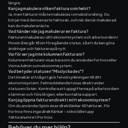
längre.
Kan jag makulera vilken faktura som helst?
Ja, men fakturor måste makuleras i omvänd ordning. Du
börjar med den senaste fakturan, och när den är makulerad
kan du makulera nästa.
Vad händer när jag makulerar en faktura?
Fakturan makuleras i ditt ekonomisystem och arbetsordern i
Mowin återgår till sin föregående status, så att du kan göra
ändringar och fakturera på nytt.
Varför ser jag inte kolumnen Fakturanr?
Kolumnen Fakturanr visas bara om du använder Fortnox eller
Visma Admin som ekonomisystem.
Vad betyder statusen "Misslyckades"?
Det innebär att något gick fel vid synkningen till ditt
ekonomisystem. Felmeddelandet visas direkt under
statusen i listan. Kontrollera att uppgifterna på arbetsordern
stämmer och försök igen, eller kontakta support.
Kan jag öppna fakturan direkt i mitt ekonomisystem?
Om du använder Spiris visas direktlänkar till fakturan. För
Fortnox finns inga direktlänkar – sök istället upp
fakturanumret i Fortnox.
Behöver du mer hjälp?