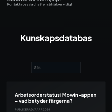
Kontakta oss via chatten så hjälper vi dig!
Kunskapsdatabas
Arbetsorderstatus i Mowin-appen
– vad betyder färgerna?
PUBLICERAD:
7 APR 2026