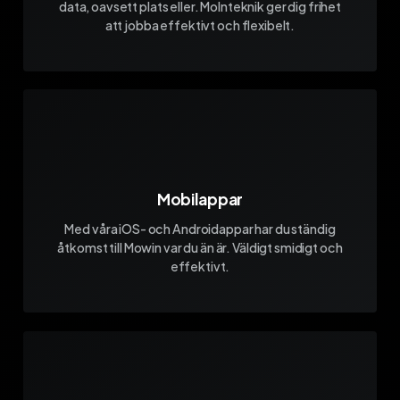
data, oavsett plats eller. Molnteknik ger dig frihet
att jobba effektivt och flexibelt.
Mobilappar
Med våra iOS- och Androidappar har du ständig
åtkomst till Mowin var du än är. Väldigt smidigt och
effektivt.