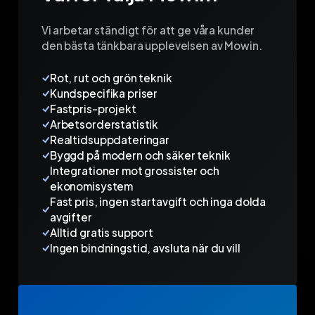
Vi arbetar ständigt för att ge våra kunder
den bästa tänkbara upplevelsen av Mowin.
Rot, rut och grön teknik
Kundspecifika priser
Fastpris-projekt
Arbetsorderstatistik
Realtidsuppdateringar
Byggd på modern och säker teknik
Integrationer mot grossister och
ekonomisystem
Fast pris, ingen startavgift och inga dolda
avgifter
Alltid gratis support
Ingen bindningstid, avsluta när du vill