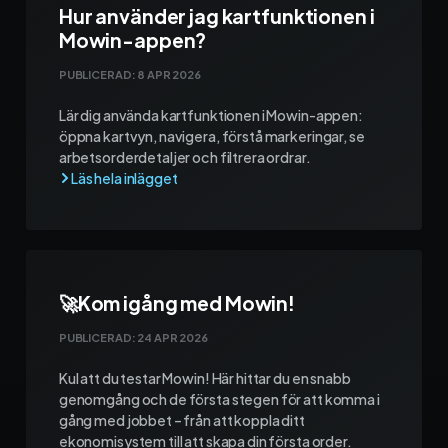
Hur använder jag kartfunktionen i
Mowin-appen?
PUBLICERAD:
8 APR 2026
Lär dig använda kartfunktionen i Mowin-appen:
öppna kartvyn, navigera, förstå markeringar, se
arbetsorderdetaljer och filtrera ordrar.
🚀Kom igång med Mowin!
PUBLICERAD:
24 APR 2026
Kul att du testar Mowin! Här hittar du en snabb
genomgång och de första stegen för att komma i
gång med jobbet – från att koppla ditt
ekonomisystem till att skapa din första order.