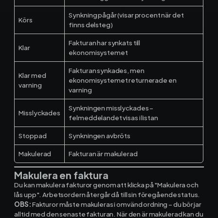
Kontakt och support
Synkning pågår (visar procent när det
Körs
finns delsteg)
Telefon: 0300-120 11
Fakturan har synkats till
Mån - Fre 8:00 - 16:00
Klar
ekonomisystemet
E-post:
info@mowin.se
Fakturan synkades, men
Klar med
ekonomisystemet returnerade en
Kundservice
varning
varning
Boka genomgång
Synkningen misslyckades –
Misslyckades
felmeddelandet visas i listan
Stoppad
Synkningen avbröts
Ladda ner vår app
Makulerad
Fakturan är makulerad
Makulera en faktura
Du kan makulera fakturor genom att klicka på "Makulera och
lås upp". Arbetsordern återgår då till sin föregående status.
App Store
OBS:
Fakturor måste makuleras i omvänd ordning – du börjar
alltid med den senaste fakturan. När den är makulerad kan du