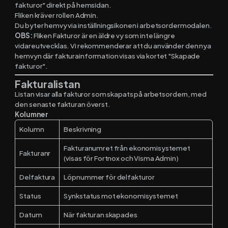
fakturor" direkt på hemsidan.
Fliken kräver rollen Admin.
Du byter hemvy via inställningsikonen i arbetsordermodalen.
Ekonomisystem
OBS:
Fliken Fakturor är en äldre vy som inte längre
vidareutvecklas. Vi rekommenderar att du använder den nya
hemvyn där fakturainformation visas via kortet "Skapade
Fortnox
fakturor".
Fakturalistan
Spiris
Listan visar alla fakturor som skapats på arbetsordern, med
den senaste fakturan överst.
Visma Administration
Kolumner
Kolumn
Beskrivning
Fakturanumret från ekonomisystemet
Funktioner
Fakturanr
(visas för Fortnox och Visma Admin)
Delfaktura
Löpnummer för delfakturor
Arbetsorder
Status
Synkstatus mot ekonomisystemet
Tidrapportering
Datum
När fakturan skapades