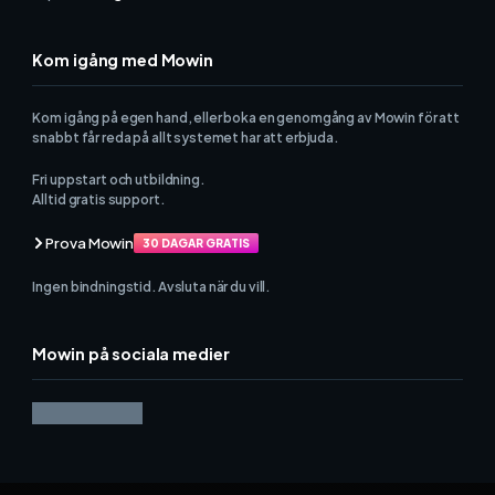
Kom igång med Mowin
Kom igång på egen hand, eller boka en genomgång av Mowin för att
snabbt får reda på allt systemet har att erbjuda.
Fri uppstart och utbildning.
Alltid gratis support.
Prova Mowin
30 DAGAR GRATIS
Ingen bindningstid. Avsluta när du vill.
Mowin på sociala medier