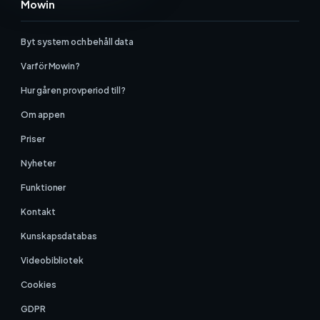
Mowin
Byt system och behåll data
Varför Mowin?
Hur går en provperiod till?
Om appen
Priser
Nyheter
Funktioner
Kontakt
Kunskapsdatabas
Videobibliotek
Cookies
GDPR