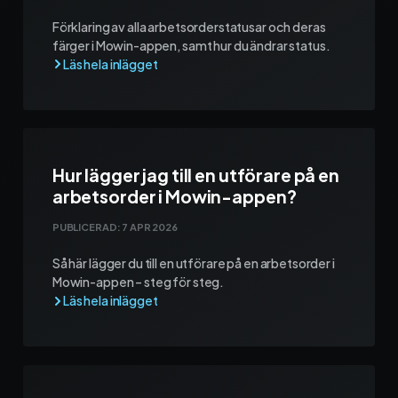
Förklaring av alla arbetsorderstatusar och deras
färger i Mowin-appen, samt hur du ändrar status.
Hur lägger jag till en utförare på en
arbetsorder i Mowin-appen?
PUBLICERAD:
7 APR 2026
Så här lägger du till en utförare på en arbetsorder i
Mowin-appen – steg för steg.