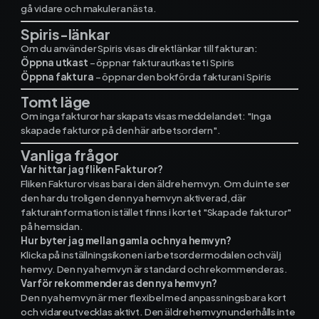
gå vidare och makulera nästa.
Spiris-länkar
Om du använder Spiris visas direktlänkar till fakturan:
Öppna utkast
– öppnar fakturautkastet i Spiris
Öppna faktura
– öppnar den bokförda fakturan i Spiris
Tomt läge
Om inga fakturor har skapats visas meddelandet: "Inga
skapade fakturor på den här arbetsordern".
Vanliga frågor
Var hittar jag fliken Fakturor?
Fliken Fakturor visas bara i den äldre hemvyn. Om du inte ser
den har du troligen den nya hemvyn aktiverad, där
fakturainformation istället finns i kortet "Skapade fakturor"
på hemsidan.
Hur byter jag mellan gamla och nya hemvyn?
Klicka på inställningsikonen i arbetsordermodalen och välj
hemvy. Den nya hemvyn är standard och rekommenderas.
Varför rekommenderas den nya hemvyn?
Den nya hemvyn är mer flexibel med anpassningsbara kort
och vidareutvecklas aktivt. Den äldre hemvyn underhålls inte