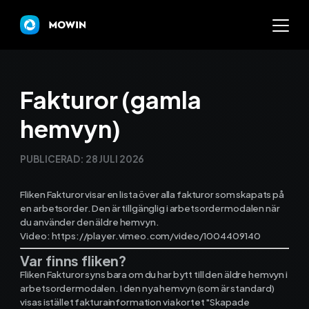
Mowin
Fakturor (gamla
hemvyn)
Varför Mowin?
PUBLICERAD:
28 JULI 2026
Byt system och behåll dat
Fliken Fakturor visar en lista över alla fakturor som skapats på
Priser
en arbetsorder. Den är tillgänglig i arbetsordermodalen när
du använder den äldre hemvyn.
Nyheter
Video: https://player.vimeo.com/video/1004409140
Var finns fliken?
Prova Mowin
30 DAGAR GRATI
Fliken Fakturor syns bara om du har bytt till den äldre hemvyn i
arbetsordermodalen. I den nya hemvyn (som är standard)
Kalkylatorer
visas istället fakturainformation via kortet "Skapade