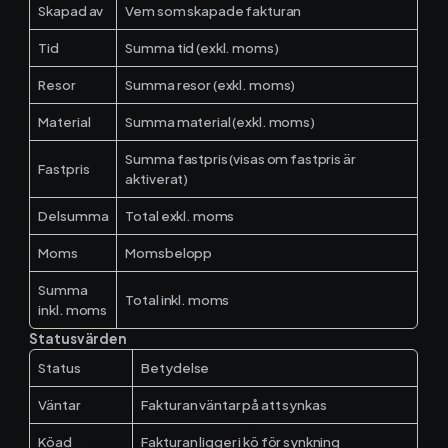
Materialhantering
Skapad av
Vem som skapade fakturan
Tid
Summa tid (exkl. moms)
Husarbete
Resor
Summa resor (exkl. moms)
Checklistor
Material
Summa material (exkl. moms)
Offert
NY
Summa fastpris (visas om fastpris är
Fastpris
aktiverat)
Kalender
Delsumma
Total exkl. moms
Grossister
Moms
Momsbelopp
Summa
Dokument
Total inkl. moms
inkl. moms
Statusvärden
Signatur
Status
Betydelse
Fakturering
Väntar
Fakturan väntar på att synkas
Köad
Fakturan ligger i kö för synkning