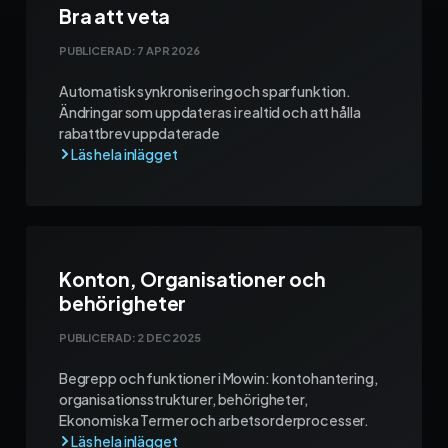
Bra att veta
PUBLICERAD:
7 APR 2026
Automatisk synkronisering och sparfunktion.
Ändringar som uppdateras i realtid och att hålla
rabattbrev uppdaterade
Konton, Organisationer och
behörigheter
PUBLICERAD:
2 DEC 2025
Begrepp och funktioner i Mowin: kontohantering,
organisationsstrukturer, behörigheter,
Ekonomiska Termer och arbetsorderprocesser.