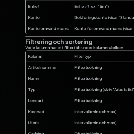
Enhet
Enhet (t.ex. "tim")
Konto
Bokföringskonto (visar "Standa
Konto omvänd moms
Konto för omvänd moms (visar 
Filtrering och sortering
Varje kolumn har ett filterfält under kolumnrubriken:
Kolumn
Filtertyp
Artikelnummer
Fritextsökning
Namn
Fritextsökning
Typ
Fritextsökning (skriv "Arbetstid"
Löneart
Fritextsökning
Kostnad
Intervall (min och max)
Utpris
Intervall (min och max)
Ordning
Fritextsökning