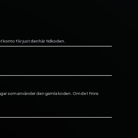
t konto för just den här tidkoden.
reringar som använder den gamla koden. Om det finns