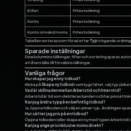
Enhet
Fritextsökning
Konto
Fritextsökning
Konto omvänd moms
Fritextsökning
Tabellen sorteras som förval efter
Typ
i stigande ordning.
Sparade inställningar
Dina kolumninställningar, filter och sortering sparas au
att återställa till förvalsinställningar.
Vanliga frågor
Hur skapar jag en ny tidkod?
Klicka på
Skapa ny tidkod
i verktygsfältet, välj typ (Arbet
Vad är skillnaden mellan Arbetstid och Interntid?
Arbetstid är tid som debiteras kunden och har prissättning. 
Kan jag ändra typ på en befintlig tidkod?
Ja, öppna tidkoden och välj en annan typ. Ändringen spa
Hur sätter jag pris på en tidkod?
Öppna tidkoden (eller skapa en ny med typen Arbetstid) o
Kan jag ange pris inklusive moms direkt?