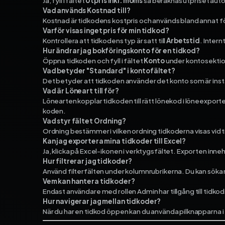
Ja, fyll i fältet
Utpris inkl. moms
så beräknas utpriset aut
Vad används Kostnad till?
Kostnad är tidkodens kostpris och används bland annat fö
Varför visas inget pris för min tidkod?
Kontrollera att tidkodens typ är satt till
Arbetstid
. Intern
Hur ändrar jag bokföringskonto för en tidkod?
Öppna tidkoden och fyll i fältet
Konto
under kontosektio
Vad betyder "Standard" i kontofältet?
Det betyder att tidkoden använder det konto som är instäl
Vad är Löneart till för?
Lönearten kopplar tidkoden till rätt lönekod i löneexporte
koden.
Vad styr fältet Ordning?
Ordning bestämmer i vilken ordning tidkoderna visas vid 
Kan jag exportera mina tidkoder till Excel?
Ja, klicka på Excel-ikonen i verktygsfältet. Exporten inneh
Hur filtrerar jag tidkoder?
Använd filterfälten under kolumnrubrikerna. Du kan söka me
Vem kan hantera tidkoder?
Endast användare med rollen Admin har tillgång till tidko
Hur navigerar jag mellan tidkoder?
När du har en tidkod öppen kan du använda pilknapparna i 