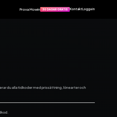
Prova Mowin
Kontakt
Logga in
30 DAGAR GRATIS
Funktioner
port
Smarta funktioner som förenklar
apat
din vardag. Arbetsorder, material,
rvice­
tidrapportering och mycket mer.
Arbetsorder
Tidrapportering
Materialhantering
Husarbete
Checklistor
rar du alla tidkoder med prissättning, lönearter och
Offert
TIS
NY
Kalender
Grossister
Dokument
Signatur
idkod.
Fakturering