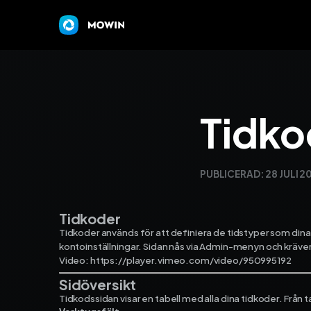
Tidko
PUBLICERAD:
28 JULI 2
Tidkoder
Tidkoder används för att definiera de tidstyper som dina 
kontoinställningar. Sidan nås via Admin-menyn och kräver
Video: https://player.vimeo.com/video/950995192
Sidöversikt
Tidkodssidan visar en tabell med alla dina tidkoder. Från ta