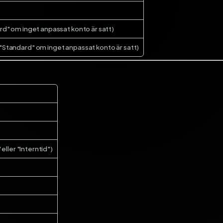
rd" om inget anpassat konto är satt)
"Standard" om inget anpassat konto är satt)
 eller "Interntid")