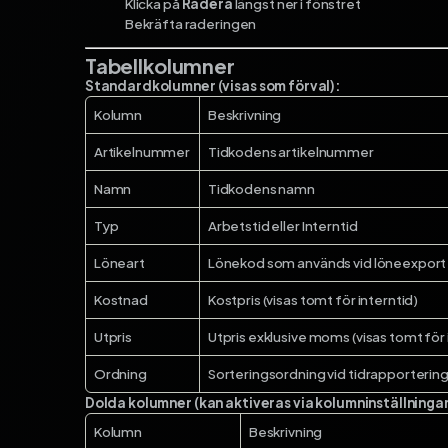
Klicka på
Radera
längst ner i fönstret
Bekräfta raderingen
Tabellkolumner
Standardkolumner (visas som förval):
Kolumn
Beskrivning
Artikelnummer
Tidkodens artikelnummer
Namn
Tidkodens namn
Typ
Arbetstid eller Interntid
Löneart
Lönekod som används vid löneexport
Kostnad
Kostpris (visas tomt för interntid)
Utpris
Utpris exklusive moms (visas tomt för 
Ordning
Sorteringsordning vid tidrapporterin
Dolda kolumner (kan aktiveras via kolumninställningar
Kolumn
Beskrivning