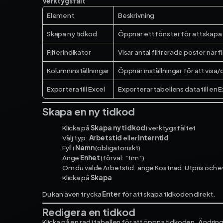
Verktygsfält
Element
Beskrivning
Skapa ny tidkod
Öppnar ett fönster för att skapa
Filterindikator
Visar antal filtrerade poster när f
Kolumninställningar
Öppnar inställningar för att vis
Exportera till Excel
Exporterar tabellens data till en E
Skapa en ny tidkod
Klicka på
Skapa ny tidkod
i verktygsfältet
Välj typ:
Arbetstid
eller
Interntid
Fyll i
Namn
(obligatoriskt)
Ange
Enhet
(förval: "tim")
Om du valde Arbetstid: ange Kostnad, Utpris och ev
Klicka på
Skapa
Du kan även trycka
Enter
för att skapa tidkoden direkt.
Redigera en tidkod
Klicka på en rad i tabellen för att öppna tidkoden. Ändrin