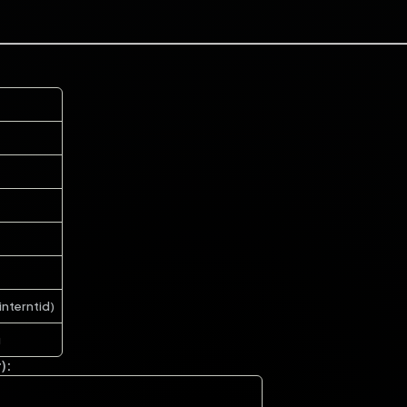
interntid)
g
):