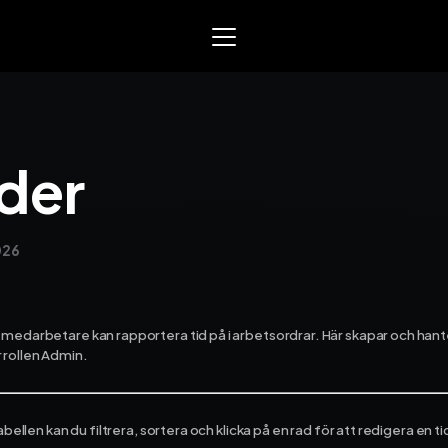
Mowin
Smart arbetsorder, tidrap
der
och material­­hantering. Sk
för EL, VVS och liknande se
yrken.
026
Varför Mowin?
Byt system och behåll data
Priser
Nyheter
medarbetare kan rapportera tid på i arbetsordrar. Här skapar och hante
Prova Mowin
30 DAGAR GRA
 rollen Admin.
Kalkylatorer
Ekonomisystem
bellen kan du filtrera, sortera och klicka på en rad för att redigera en t
Integrera Mowin med ditt