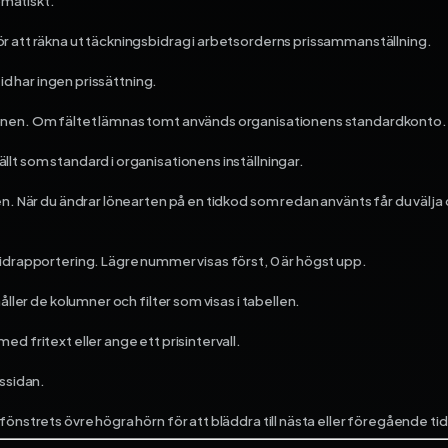
omatiskt.
r att räkna ut täckningsbidrag i arbetsorderns prissammanställning.
tid har ingen prissättning.
nen. Om fältet lämnas tomt används organisationens standardkonto.
lt som standard i organisationens inställningar.
n. När du ändrar lönearten på en tidkod som redan använts får du välja o
tidrapportering. Lägre nummer visas först, 0 är högst upp.
åller de kolumner och filter som visas i tabellen.
d fritext eller ange ett prisintervall.
dssidan.
fönstrets övre högra hörn för att bläddra till nästa eller föregående ti