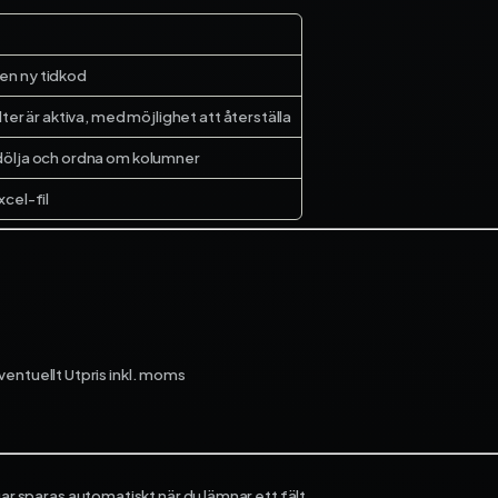
ekonomi­system och få full
kontroll på dina projekt – f
start till mål.
 en ny tidkod
Fortnox
ilter är aktiva, med möjlighet att återställa
Spiris
Visma Administration
a/dölja och ordna om kolumner
xcel-fil
entuellt Utpris inkl. moms
gar sparas automatiskt när du lämnar ett fält.