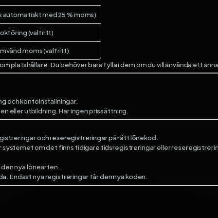
as automatiskt med 25 % moms)
kföring (valfritt)
omvänd moms (valfritt)
 platshållare. Du behöver bara fylla i dem om du vill använda ett anna
ng och kontoinställningar.
en eller utbildning. Har ingen prissättning.
istreringar och reseregistreringar på rätt lönekod.
rar systemet om det finns tidigare tidsregistreringar eller reseregist
ll den nya lönearten.
da. Endast nya registreringar får den nya koden.