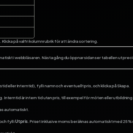
 Klicka på valfri kolumnrubrik för att ändra sortering.
tomatiskt i webbläsaren. Nästa gång du öppnar sidan ser tabellen ut pr
stid eller Interntid), fyll i namn och eventuellt pris, och klicka på Skapa.
Interntid är intern tid utan pris, till exempel för möten eller utbildning
ras automatiskt.
ch fyll i
Utpris
. Priset inklusive moms beräknas automatiskt med 25 