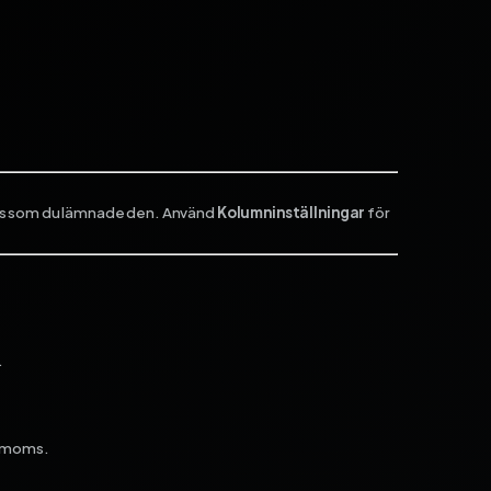
ecis som du lämnade den. Använd
Kolumninställningar
för
.
% moms.