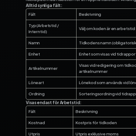
Alltid synliga fält:
Fält
Beskrivning
Typ (Arbetstid /
Välj om koden är en arbetstid s
Interntid)
Namn
Tidkodens namn (obligatorisk
Enhet
Enhet som visas vid tidrapport
Visas vid redigering om tidko
Artikelnummer
artikelnummer
Löneart
Lönekod som används vid lö
Ordning
Sorteringsordning vid tidrap
Visas endast för Arbetstid:
Fält
Beskrivning
Kostnad
Kostpris för tidkoden
Utpris
Utpris exklusive moms