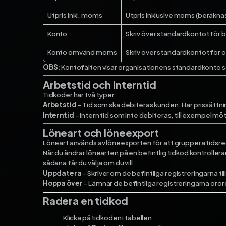
Utpris inkl. moms
Utpris inklusive moms (beräkn
Konto
Skriv över standardkontot för bo
Konto omvänd moms
Skriv över standardkontot för 
OBS:
Kontofälten visar organisationens standardkonto som
Arbetstid och Interntid
Tidkoder har två typer:
Arbetstid
– Tid som ska debiteras kunden. Har prissättni
Interntid
– Intern tid som inte debiteras, till exempel möt
Löneart och löneexport
Löneart används av löneexporten för att gruppera tidsreg
När du ändrar lönearten på en befintlig tidkod kontrolle
sådana får du välja om du vill:
Uppdatera
– Skriver om de befintliga registreringarna ti
Hoppa över
– Lämnar de befintliga registreringarna orör
Radera en tidkod
Klicka på tidkoden i tabellen