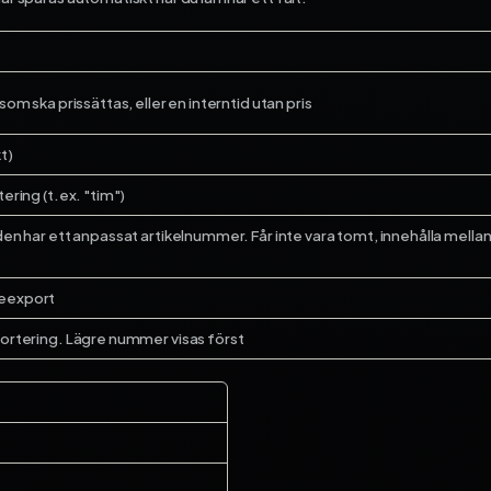
om ska prissättas, eller en interntid utan pris
t)
ering (t.ex. "tim")
den har ett anpassat artikelnummer. Får inte vara tomt, innehålla mella
neexport
portering. Lägre nummer visas först