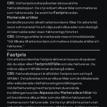
OBS:
Vid fastprisordrar påverkar dessa val inte
Kontakt och support
fakturabeloppet. De styr enbart vilka artiklar som markeras
som fakturerade. Se avsnittet
Fastpris
nedan.
Markerade artiklar
Telefon: 0300-120 11
Använd kryssrutor direkt i arbetsorderns flikar för arbetstid,
Mån - Fre 8:00 - 16:00
resor och material för att välja exakt vilka rader som ska ingå.
E-post:
info@mowin.se
Antalet valda rader visas i faktureringsfönstret.
OBS:
Om inga artiklar är markerade visas ett meddelande:
Kundservice
"Gå tillbaka till arbetsordern och markera önskade artiklar att
fakturera."
Boka genomgång
Fastpris
Om arbetsordern har fastpris aktiverat visas en dropdown
där du väljer vilket
fastpristillfälle
som ska faktureras. Du
måste välja ett tillfälle innan du kan gå vidare.
OBS:
Fakturabeloppet är alltid det fastpris som satts på
Ladda ner vår app
tillfället. Det påverkas inte av vilka artiklar som är inkluderade
eller exkluderade i delfaktureringsinställningarna.
Vid delfakturering med fastpris kan du använda
inställningarna under
Anpassa
eller
Markerade artiklar
för
App Store
att bestämma vilka artiklar som ska tillhöra fakturan och
markeras som fakturerade. Detta styr alltså inte priset utan
enbart vilka artiklar som kopplas till fakturan. Artiklar som inte