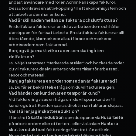
Endast användare med rollen Admin kan skapa fakturor.
Dessutom krävs en aktiv koppling till ett ekonomisystem och
att arbetsordern har en kund.
Vad är skillnaden mellan delfaktura och slutfaktura?
En delfaktura fakturerar en del av arbetsordern och håller
den öppen för fortsatt arbete. En slutfaktura fakturerar allt
återstående, klarmarkerar alla utförare och markerar
arbetsordern som fakturerad.
Kan jag välja exakt vilka rader som ska ingå i en
delfaktura?
Ja. Välj alternativet "Markerade artiklar" och bocka i de rader
du vill fakturera direkt i arbetsorderns flikar för arbetstid,
resor och material.
Kan jag fakturera en order som redan är fakturerad?
Ja. Du får en bekräftelsefråga om du vill fakturera igen.
Vad händer om kunden är en temporär kund?
Vid fakturering visas en fråga om du vill spara kunden till
kundregistret. Kunden sparas direkt innan fakturan skapas.
Var ställer jag in skattereduktion?
I fönstret
Skattereduktion
, som du öppnar via
Husarbete
på arbetsordern eller offerten – eller via länken
Hantera
skattereduktion
i faktureringsfönstret. Se artikeln
Husarbete (rot, rut och grön teknik)
för hela flödet.