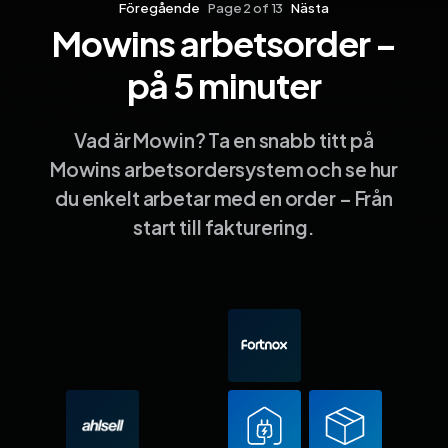
Föregående
Page 2 of 13
Nästa
Mowins arbetsorder –
Sida 1
Sida 2
Sida 3
Sida 4
Sida 5
Sida 6
Sida 7
Sida 8
Sida 9
Sida 10
Sida 
på 5 minuter
Vad är Mowin? Ta en snabb titt på
Mowins arbetsordersystem och se hur
du enkelt arbetar med en order – Från
start till fakturering.