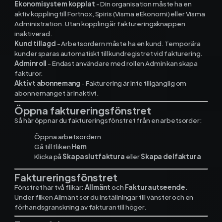
Ekonomisystem kopplat
- Din organisation måste ha en
aktiv koppling till Fortnox, Spiris (Visma eEkonomi) eller Visma
Administration. Utan koppling är faktureringsknappen
Ekonomisystem
inaktiverad.
Kund tillagd
- Arbetsordern måste ha en kund. Temporära
kunder sparas automatiskt till kundregistret vid fakturering.
Fortnox
Adminroll
- Endast användare med rollen Admin kan skapa
fakturor.
Aktivt abonnemang
- Fakturering är inte tillgänglig om
Spiris
abonnemanget är inaktivt.
Visma Administration
Öppna faktureringsfönstret
Så här öppnar du faktureringsfönstret från en arbetsorder:
Öppna arbetsordern
Funktioner
Gå till fliken
Hem
Klicka på
Skapa slutfaktura
eller
Skapa delfaktura
Faktureringsfönstret
Arbetsorder
Fönstret har två flikar:
Allmänt
och
Fakturautseende
.
Under fliken Allmänt ser du inställningar till vänster och en
Tidrapportering
förhandsgranskning av fakturan till höger.