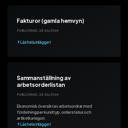
Fakturor (gamla hemvyn)
PUBLICERAD:
28 JULI 2026
Sammanställning av
arbetsorderlistan
PUBLICERAD:
28 JULI 2026
Ekonomisk översikt av arbetsordrar med
fördelning per kundtyp, orderstatus och
artikelkategori.