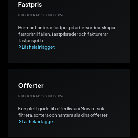
Fastpris
PUBLICERAD:
28 JULI 2026
Hur man hanterar fastpris på arbetsordrar, skapar
fastpristillfällen, fastprisrader och fakturerar
fastprisjobb.
Offerter
PUBLICERAD:
28 JULI 2026
Komplett guide till offertlistan i Mowin - sök,
filtrera, sortera och hantera alla dina offerter