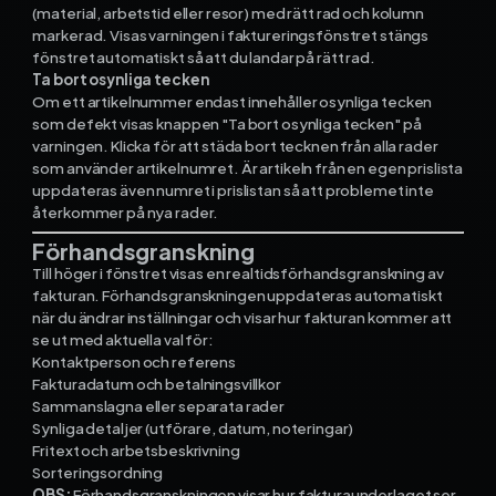
(material, arbetstid eller resor) med rätt rad och kolumn
markerad. Visas varningen i faktureringsfönstret stängs
fönstret automatiskt så att du landar på rätt rad.
Ta bort osynliga tecken
Om ett artikelnummer endast innehåller osynliga tecken
som defekt visas knappen "Ta bort osynliga tecken" på
varningen. Klicka för att städa bort tecknen från alla rader
som använder artikelnumret. Är artikeln från en egen prislista
uppdateras även numret i prislistan så att problemet inte
återkommer på nya rader.
Förhandsgranskning
Till höger i fönstret visas en realtidsförhandsgranskning av
fakturan. Förhandsgranskningen uppdateras automatiskt
när du ändrar inställningar och visar hur fakturan kommer att
se ut med aktuella val för:
Kontaktperson och referens
Fakturadatum och betalningsvillkor
Sammanslagna eller separata rader
Synliga detaljer (utförare, datum, noteringar)
Fritext och arbetsbeskrivning
Sorteringsordning
OBS:
Förhandsgranskningen visar hur fakturaunderlaget ser