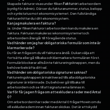
Skapade fakturor visas under fliken
Fakturor
i arbetsordern
(synlig för Admin). Där ser du fakturanummer, status, belopp
och synkstatus mot ekonomisystemet. Den fullständiga
fakturan hittar du i ditt ekonomisystem.
Kan jag makulera en faktura?
Ja. Under fliken Fakturor i arbetsordern kan du makulera en
faktura. Fakturan makuleras i ekonomisystemet och
arbetsordern återgår till föregående status.
Vad händer om jag har obligatoriska formulär som inte är
klarmarkerade?
Du får en fråga om du vill fakturera ändå. Du kan välja att
fortsätta eller gå tillbaka och klarmarkera formulären först.
Formulär blockerar alltså inte faktureringsknappen, men du
behöver bekräfta ditt val.
Vad händer om obligatoriska signaturer saknas?
Faktureringsknappen är inaktiverad tills alla obligatoriska
signaturer är inlämnade. Du behöver gå tillbaka till
arbetsordern och se till att signaturerna lämnas in.
Varför får jag en fråga om att exkludera rader med Antal
0?
Om arbetsordern har rader med Antal 0 frågar Mowin om du
vill exkludera dem innan fakturan skickas. Det är ett skydd