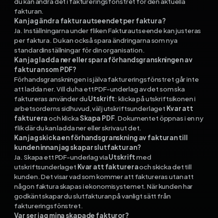
du kan ändra det i faktureringsfönstret för den aktuella
fakturan.
Kan jag ändra fakturautseendet per faktura?
Ja. Inställningarna under fliken Fakturautseende kan justeras
per faktura. Du kan också spara ändringarna som nya
standardinställningar för din organisation.
Kan jag ladda ner eller spara förhandsgranskningen av
fakturan som PDF?
Förhandsgranskningen i själva faktureringsfönstret går inte
att ladda ner. Vill du ha ett PDF-underlag av det som ska
faktureras använder du
Utskrift
: klicka på utskriftsikonen i
arbetsorderns sidhuvud, välj utskriftsunderlaget
Kvar att
fakturera
och klicka
Skapa PDF
. Dokumentet öppnas i en ny
flik där du kan ladda ner eller skriva ut det.
Kan jag skicka en förhandsgranskning av fakturan till
kunden innan jag skapar slutfakturan?
Ja. Skapa ett PDF-underlag via
Utskrift
med
utskriftsunderlaget
Kvar att fakturera
och skicka det till
kunden. Det visar vad som kommer att faktureras utan att
någon faktura skapas i ekonomisystemet. När kunden har
godkänt skapar du slutfakturan på vanligt sätt från
faktureringsfönstret.
Var ser jag mina skapade fakturor?