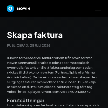
Mowin
Skapa faktura
Varför Mowin?
PUBLICERAD:
28 JULI 2026
Byt system och behåll dat
I Mowin förbereder du fakturor direkt från arbetsordrar.
Mowin sammanställer arbetstider, resor, material och
eventuella fastpriser till ett fakturaunderlag som sedan
Priser
skickas till ditt ekonomisystem (Fortnox, Spiris eller Visma
Administration). Det är ekonomisystemet som skapar den
Nyheter
slutgiltiga fakturan och skickar den till kunden. Du kan välja
att skapa en slutfaktura eller delfakturera steg för steg.
Video: https://player.vimeo.com/video/1004385542
Prova Mowin
30 DAGAR GRATI
Förutsättningar
Kalkylatorer
Innan du kan skapa en faktura behöver följande vara på plats: