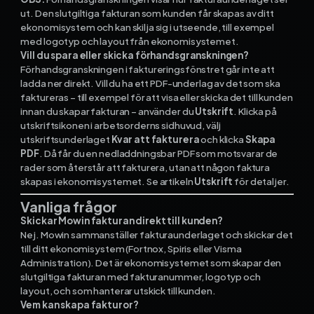
ut. Den slutgiltiga fakturan som kunden får skapas av ditt
ekonomisystem och kan skilja sig i utseende, till exempel
med logotyp och layout från ekonomisystemet.
Vill du spara eller skicka förhandsgranskningen?
Förhandsgranskningen i faktureringsfönstret går inte att
ladda ner direkt. Vill du ha ett PDF-underlag av det som ska
faktureras – till exempel för att visa eller skicka det till kunden
innan du skapar fakturan – använder du
Utskrift
. Klicka på
utskriftsikonen i arbetsorderns sidhuvud, välj
utskriftsunderlaget
Kvar att fakturera
och klicka
Skapa
PDF
. Då får du en nedladdningsbar PDF som motsvarar de
rader som återstår att fakturera, utan att någon faktura
skapas i ekonomisystemet. Se artikeln
Utskrift
för detaljer.
Vanliga frågor
Skickar Mowin fakturan direkt till kunden?
Nej. Mowin sammanställer fakturaunderlaget och skickar det
till ditt ekonomisystem (Fortnox, Spiris eller Visma
Administration). Det är ekonomisystemet som skapar den
slutgiltiga fakturan med fakturanummer, logotyp och
layout, och som hanterar utskick till kunden.
Vem kan skapa fakturor?