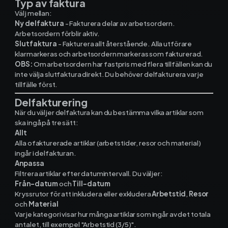
Typ av faktura
Materialhantering
Välj mellan:
Ny delfaktura
- Fakturera delar av arbetsordern.
Husarbete
Arbetsordern förblir aktiv.
Slutfaktura
- Fakturera allt återstående. Alla utförare
Checklistor
klarmarkeras och arbetsordern markeras som fakturerad.
OBS:
Om arbetsordern har fastpris med flera tillfällen kan du
inte välja slutfaktura direkt. Du behöver delfakturera varje
Offert
NY
tillfälle först.
Delfakturering
Kalender
När du väljer delfaktura kan du bestämma vilka artiklar som
ska ingå på tre sätt:
Grossister
Allt
Alla ofakturerade artiklar (arbetstider, resor och material)
Dokument
ingår i delfakturan.
Anpassa
Filtrera artiklar efter datumintervall. Du väljer:
Signatur
Från-datum
och
Till-datum
Kryssrutor för att inkludera eller exkludera
Arbetstid
,
Resor
Fakturering
och
Material
Varje kategori visar hur många artiklar som ingår av det totala
antalet, till exempel "Arbetstid (3/5)".