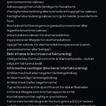
(personnummer saknas)
Adressuppgifter ofullständiga för husarbete
(fastighetsbeteckning eller bostadsrättsuppgifter saknas)
Fastighetsbeteckning saknas (rot/grön teknik, boendeform
hus)
Bostadsrättsföreningens organisationsnummer eller
lägenhetsnummer saknas
Arbetsadress saknas för skattereduktion
Inga personer tillagda för skattereduktion
Uppgifter saknas för skattereduktionspersoner (namn,
personnummer eller belopp)
Bekräftelse krävs (visas vid fakturering)
Obligatoriska formulär som inte är klarmarkerade – du kan
välja att fakturera ändå
Informativa varningar (blockerar inte fakturering)
Artiklar med noll eller negativt täckningsbidrag
Artiklar med lågt täckningsbidrag
Artiklar med 0 eller negativt antal
Typ av husarbete inte specificerat för alla artikelrader
Utförare tillagda som inte har rapporterat tid
Kontaktperson har ogiltig e-postadress
Fakturatexten blir längre än Fortnox gräns på 1024 tecken
och klipps av vid överföringen (gäller Fortnox med "Dagbok