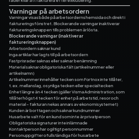
rader kvar att fakturera efter exkludering."
Varningar på arbetsordern
Varningar visas både på arbetsorderns hemsida och direkt i
faktureringsfönstret. Blockerande varningar inaktiverar
faktureringsknappen tills problemen är lösta.
Blockerande varningar (inaktiverar
faktureringsknappen)
Arbetsordern saknar kund
Inga artiklar har lagts till på arbetsordern
Fastprisrader saknas eller saknar benämning
Material saknar obligatoriska fält (artikelnummer eller
artikelnamn)
Artikelnummer innehåller tecken som Fortnox inte tillåter,
t.ex. mellanslag, osynliga tecken eller specialtecken
Enhet längre än 4 tecken (gäller Visma Administration, som
tillåter högst 4 tecken för enhet på arbetstid, resor och
material – fakturan nekas annars av ekonomisystemet)
Kunden är borttagen och saknar kundnummer
Husarbete valt för en kund som inte är privatperson
Obligatoriska signaturer inte inlämnade
Kontaktperson har ogiltigt personnummer
Personuppgifter ofullständiga för husarbete