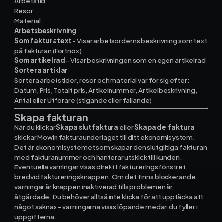
Arbetstid
Resor
Material
Arbetsbeskrivning
Som fakturatext
- Visar arbetsorderns beskrivning som text
på fakturan (Fortnox)
Som artikelrad
- Visar beskrivningen som en egen artikelrad
Sortera artiklar
Sortera arbetstider, resor och material var för sig efter:
Datum, Pris, Totalt pris, Artikelnummer, Artikelbeskrivning,
Antal eller Utförare (stigande eller fallande)
Skapa fakturan
När du klickar
Skapa slutfaktura
eller
Skapa delfaktura
skickar Mowin fakturaunderlaget till ditt ekonomisystem.
Det är ekonomisystemet som skapar den slutgiltiga fakturan
med fakturanummer och hanterar utskick till kunden.
Eventuella varningar visas direkt i faktureringsfönstret,
bredvid faktureringsknappen. Om det finns blockerande
varningar är knappen inaktiverad tills problemen är
åtgärdade. Du behöver alltså inte klicka för att upptäcka att
något saknas – varningarna visas löpande medan du fyller i
uppgifterna.