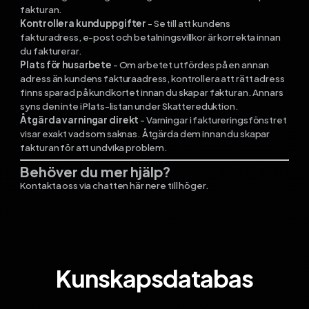
fakturan.
Kontrollera kunduppgifter
- Se till att kundens
fakturadress, e-post och betalningsvillkor är korrekta innan
du fakturerar.
Plats för husarbete
- Om arbetet utfördes på en annan
adress än kundens fakturaadress, kontrollera att rätt adress
finns sparad på kundkortet innan du skapar fakturan. Annars
syns den inte i Plats-listan under Skattereduktion.
Åtgärda varningar direkt
- Varningar i faktureringsfönstret
visar exakt vad som saknas. Åtgärda dem innan du skapar
fakturan för att undvika problem.
Behöver du mer hjälp?
Kontakta oss via chatten här nere till höger.
Kunskapsdatabas