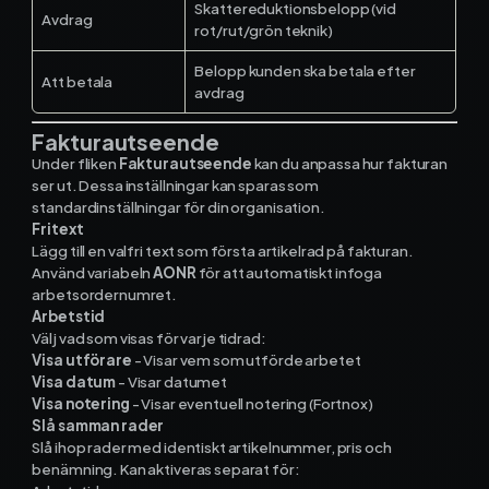
Skattereduktionsbelopp (vid
Avdrag
rot/rut/grön teknik)
Belopp kunden ska betala efter
Att betala
avdrag
Fakturautseende
Under fliken
Fakturautseende
kan du anpassa hur fakturan
ser ut. Dessa inställningar kan sparas som
standardinställningar för din organisation.
Fritext
Lägg till en valfri text som första artikelrad på fakturan.
Använd variabeln
AONR
för att automatiskt infoga
arbetsordernumret.
Arbetstid
Välj vad som visas för varje tidrad:
Visa utförare
- Visar vem som utförde arbetet
Visa datum
- Visar datumet
Visa notering
- Visar eventuell notering (Fortnox)
Slå samman rader
Slå ihop rader med identiskt artikelnummer, pris och
benämning. Kan aktiveras separat för: