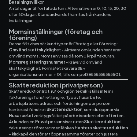
Betalningsvillkor
Antal dagar till förfallodatum. Alternativen är 0, 10, 15, 20, 30
eller 60 dagar. Standardvärdet hämtas från kundens
inställningar.
Momsinställningar (företag och
förening)
Dessa fält visas när kundtypen är Företag eller Förening:
Omvänd skattskyldighet
- Aktivera om kunden hanterar
omvänd moms. Momsen visas då som 0 kr på fakturan.
Momsregistreringsnummer
- Krävs vid omvänd
skattskyldighet. Formatet ska vara SE +
organisationsnummer + 01, till exempel SE555555555501.
Skattereduktion (privatperson)
Skattereduktion (rot, rut och grön teknik) ställs inte in i
faktureringsfönstret längre. Typ av husarbete,
arbetsplatsens adress och fördelningen per person
hanteras i fönstret
Skattereduktion
, som du öppnar via
Husarbete
i verktygsfältet på arbetsordern eller offerten.
Är kunden en
Privatperson
visas rutan
Skattereduktion
i
faktureringsfönstret med länken
Hantera skattereduktion
– klicka på den för att öppna samma fönster och justera