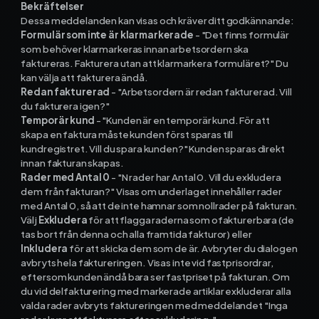
Bekräftelser
Dessa meddelanden kan visas och kräver ditt godkännande:
Formulär som inte är klarmarkerade
- "Det finns formulär
som behöver klarmarkeras innan arbetsordern ska
faktureras. Fakturera utan att klarmarkera formuläret?" Du
kan välja att fakturera ändå.
Redan fakturerad
- "Arbetsordern är redan fakturerad. Vill
du fakturera igen?"
Temporär kund
- "Kunden är en temporär kund. För att
skapa en faktura måste kunden först sparas till
kundregistret. Vill du spara kunden?" Kunden sparas direkt
innan fakturan skapas.
Rader med Antal 0
- "N rader har Antal 0. Vill du exkludera
dem från fakturan?" Visas om underlaget innehåller rader
med Antal 0, så att de inte hamnar som nollrader på fakturan.
Välj
Exkludera
för att flagga raderna som ofakturerbara (de
tas bort från denna och alla framtida fakturor) eller
Inkludera
för att skicka dem som de är. Avbryter du dialogen
avbryts hela faktureringen. Visas inte vid fastprisordrar,
eftersom kunden ändå bara ser fastpriset på fakturan. Om
du vid delfakturering med markerade artiklar exkluderar alla
valda rader avbryts faktureringen med meddelandet "Inga