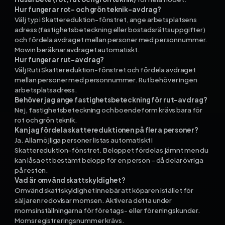
Hur fungerar rot- och grön teknik-avdrag?
Välj typ i Skattereduktion-fönstret, ange arbetsplatsens
adress (fastighetsbeteckning eller bostadsrättsuppgifter)
och fördela avdraget mellan personer med personnummer.
Mowin beräknar avdraget automatiskt.
Hur fungerar rut-avdrag?
Välj Rut i Skattereduktion-fönstret och fördela avdraget
mellan personer med personnummer. Rut behöver ingen
arbetsplatsadress.
Behöver jag ange fastighetsbeteckning för rut-avdrag?
Nej, fastighetsbeteckning och boendeform krävs bara för
rot och grön teknik.
Kan jag fördela skattereduktionen på flera personer?
Ja. Alla möjliga personer listas automatiskt i
Skattereduktion-fönstret. Beloppet fördelas jämnt men du
kan låsa ett bestämt belopp för en person – då delar övriga
på resten.
Vad är omvänd skattskyldighet?
Omvänd skattskyldighet innebär att köparen istället för
säljaren redovisar momsen. Aktivera detta under
momsinställningarna för företags- eller föreningskunder.
Momsregistreringsnummer krävs.