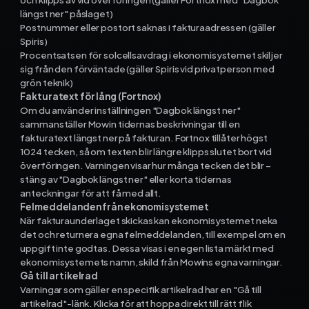
längst ner" påslaget)
Postnummer eller postort saknas i fakturaadressen (gäller
Spiris)
Procentsatsen för solcellsavdrag i ekonomisystemet skiljer
sig från den förväntade (gäller Spiris vid privatperson med
grön teknik)
Fakturatext för lång (Fortnox)
Om du använder inställningen "Dagbok längst ner"
sammanställer Mowin tidernas beskrivningar till en
fakturatext längst ner på fakturan. Fortnox tillåter högst
1024 tecken, så om texten blir längre klipps slutet bort vid
överföringen. Varningen visar hur många tecken det blir –
stäng av "Dagbok längst ner" eller korta tidernas
anteckningar för att få med allt.
Felmeddelanden från ekonomisystemet
När fakturaunderlaget skickas kan ekonomisystemet neka
det och returnera egna felmeddelanden, till exempel om en
uppgift inte godtas. Dessa visas i en egen lista märkt med
ekonomisystemets namn, skild från Mowins egna varningar.
Gå till artikelrad
Varningar som gäller en specifik artikelrad har en "Gå till
artikelrad"-länk. Klicka för att hoppa direkt till rätt flik