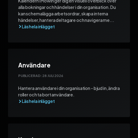
Kalendern i Mowin ger dig en visuell överblick över
alla bokningar och händelser i din organisation. Du
kan schemalägga arbetsordrar, skapa interna
händelser, hantera deltagare och navigera me...
Användare
PUBLICERAD:
28 JULI 2026
Hantera användare i din organisation - bjud in, ändra
roller och ta bort användare.