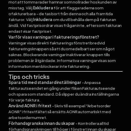
mot att tomma rader hamnar som nollrader hos kunden av
misstag. Välj
Exkludera
för att flagga raderna som
ofakturerbara – de tas bort från denna och alla framtida
fakturor. Välj
Inkludera
om du vill behålla dem på fakturan
ändå. Vid fastprisordrar visas frågan inte, eftersom fakturan
endast visar fastpriset.
Varför visas varningar i faktureringsfönstret?
Varningar visas direkt i faktureringsfönstret bredvid
faktureringsknappen så att du omedelbart ser om något
saknas. Blockerande varningar inaktiverar knappen tills
problemen är åtgärdade. Informativa varningar visas som
information men blockerar inte fakturering.
Tips och tricks
Spara tid med standardinställningar
- Anpassa
fakturautseendet en gång under fliken Fakturautseende
och spara som standard. Då slipper du ändra inställningarna
för varje faktura.
Använd AONR i fritext
- Skriv till exempel "Arbetsorder
AONR" i fritextfältet så ersätts AONR automatiskt med
arbetsordernumret.
Förhandsgranska innan du skapar
- Kontrollera alltid
förhandsgranskningen till höger i fönstret innan du skapar