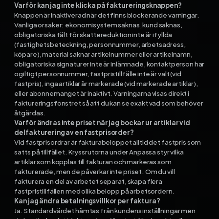
Varför kan jag inte klicka på faktureringsknappen?
Knappen är inaktiverad när det finns blockerande varningar.
Vanliga orsaker: ekonomisystem saknas, kund saknas,
obligatoriska fält för skattereduktion inte är ifyllda
(fastighetsbeteckning, personnummer, arbetsadress,
köpare), material saknar artikelnummer eller artikelnamn,
obligatoriska signaturer inte är inlämnade, kontaktperson har
ogiltigt personnummer, fastpristillfälle inte är valt (vid
fastpris), inga artiklar är markerade (vid markerade artiklar),
eller abonnemanget är inaktivt. Varningarna visas direkt i
faktureringsfönstret så att du kan se exakt vad som behöver
åtgärdas.
Varför ändras inte priset när jag bockar ur artiklar vid
delfakturering av en fastprisorder?
Vid fastprisordrar är fakturabeloppet alltid det fastpris som
satts på tillfället. Kryssrutorna under Anpassa styr vilka
artiklar som kopplas till fakturan och markeras som
fakturerade, men de påverkar inte priset. Om du vill
fakturera en del av arbetet separat, skapa flera
fastpristillfällen med olika belopp på arbetsordern.
Kan jag ändra betalningsvillkor per faktura?
Ja. Standardvärdet hämtas från kundens inställningar men