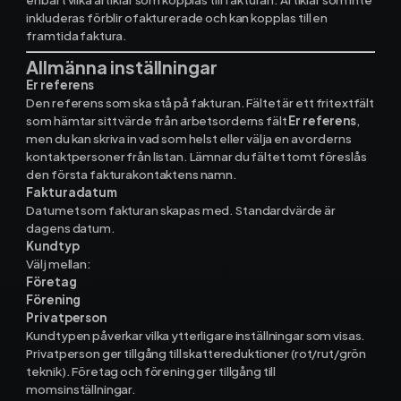
inkluderas förblir ofakturerade och kan kopplas till en
framtida faktura.
Allmänna inställningar
Er referens
Den referens som ska stå på fakturan. Fältet är ett fritextfält
som hämtar sitt värde från arbetsorderns fält
Er referens
,
men du kan skriva in vad som helst eller välja en av orderns
kontaktpersoner från listan. Lämnar du fältet tomt föreslås
den första fakturakontaktens namn.
Fakturadatum
Datumet som fakturan skapas med. Standardvärde är
dagens datum.
Kundtyp
Välj mellan:
Företag
Förening
Privatperson
Kundtypen påverkar vilka ytterligare inställningar som visas.
Privatperson ger tillgång till skattereduktioner (rot/rut/grön
teknik). Företag och förening ger tillgång till
momsinställningar.