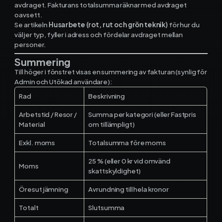
avdraget. Fakturans totalsumma räknar med avdraget
oavsett.
Se artikeln
Husarbete (rot, rut och grön teknik)
för hur du
väljer typ, fyller i adress och fördelar avdraget mellan
personer.
Summering
Till höger i fönstret visas en summering av fakturan (synlig för
Admin och Utökad användare):
Rad
Beskrivning
Arbetstid / Resor /
Summa per kategori (eller Fastpris
Material
om tillämpligt)
Exkl. moms
Totalsumma före moms
25 % (eller 0 kr vid omvänd
Moms
skattskyldighet)
Öresutjämning
Avrundning till hela kronor
Totalt
Slutsumma