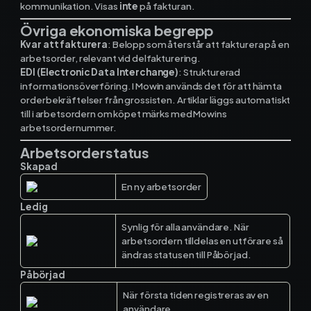
kommunikation. Visas
inte
på fakturan.
Kontakt och support
Övriga ekonomiska begrepp
Kvar att fakturera
: Belopp som återstår att fakturera på en
Telefon: 0300-120 11
arbetsorder, relevant vid delfakturering.
Mån - Fre 8:00 - 16:00
EDI (Electronic Data Interchange)
: Strukturerad
E-post:
info@mowin.se
informationsöverföring. I Mowin används det för att hämta
orderbekräftelser från grossisten. Artiklar läggs automatiskt
till i arbetsordern om köpet märks med Mowins
Kundservice
arbetsordernummer.
Arbetsorderstatus
Boka genomgång
Skapad
En ny arbetsorder
Ledig
Ladda ner vår app
Synlig för alla användare. När
arbetsordern tilldelas en utförare så
ändras statusen till Påbörjad.
Påbörjad
App Store
När första tiden registreras av en
användare