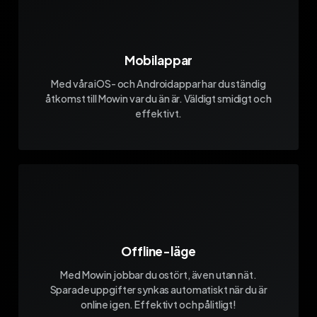
Mobilappar
Med våra iOS- och Androidappar har du ständig
åtkomst till Mowin var du än är. Väldigt smidigt och
effektivt.
Offline-läge
Med Mowin jobbar du ostört, även utan nät.
Sparade uppgifter synkas automatiskt när du är
online igen. Effektivt och pålitligt!