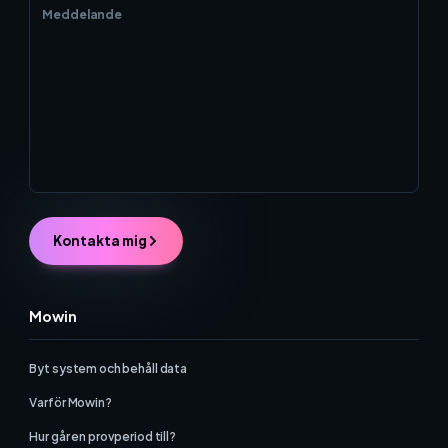
Kontakta mig
Mowin
Byt system och behåll data
Varför Mowin?
Hur går en provperiod till?