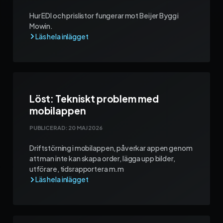
Hur EDI och prislistor fungerar mot Beijer Bygg i
Mowin.
Löst: Tekniskt problem med
mobilappen
PUBLICERAD:
20 MAJ 2026
Driftstörning i mobilappen, påverkar appen genom
att man inte kan skapa order, lägga upp bilder,
utförare, tidsrapportera m.m