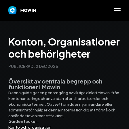
Mowin
Konton, Organisationer
och behörigheter
Varför Mowin?
PUBLICERAD:
2 DEC 2025
Byt system och behåll dat
Översikt av centrala begrepp och
Priser
funktioner i Mowin
Denna guide ger en genomgång av viktiga delar i Mowin, från
Nyheter
kontohantering och användarroller till arbetsorder och
ekonomiska termer. Oavsett om du är ny användare eller
Prova Mowin
administratör hjälper denna information dig att förstå och
30 DAGAR GRATI
använda Mowin mer effektivt.
Guiden täcker:
Kalkylatorer
Konto och organisation