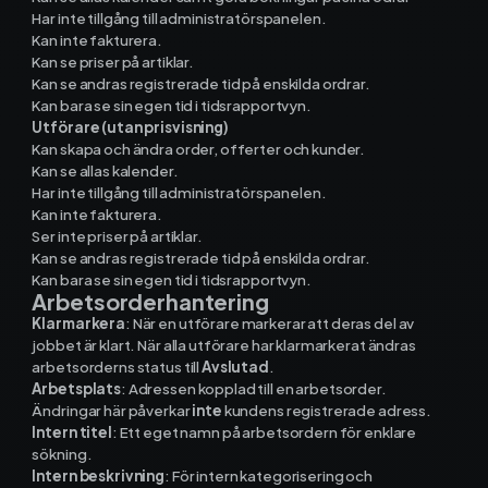
Materialhantering
Har inte tillgång till administratörspanelen.
Kan inte fakturera.
Husarbete
Kan se priser på artiklar.
Kan se andras registrerade tid på enskilda ordrar.
Kan bara se sin egen tid i tidsrapportvyn.
Checklistor
Utförare (utan prisvisning)
Kan skapa och ändra order, offerter och kunder.
Offert
NY
Kan se allas kalender.
Har inte tillgång till administratörspanelen.
Kan inte fakturera.
Kalender
Ser inte priser på artiklar.
Kan se andras registrerade tid på enskilda ordrar.
Grossister
Kan bara se sin egen tid i tidsrapportvyn.
Arbetsorderhantering
Klarmarkera
: När en utförare markerar att deras del av
Dokument
jobbet är klart. När alla utförare har klarmarkerat ändras
arbetsorderns status till
Avslutad
.
Signatur
Arbetsplats
: Adressen kopplad till en arbetsorder.
Ändringar här påverkar
inte
kundens registrerade adress.
Intern titel
: Ett eget namn på arbetsordern för enklare
Fakturering
sökning.
Intern beskrivning
: För intern kategorisering och