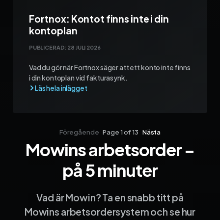
Fortnox: Kontot finns inte i din
kontoplan
PUBLICERAD:
28 JULI 2026
Vad du gör när Fortnox säger att ett konto inte finns
i din kontoplan vid fakturasynk.
Föregående
Page 1 of 13
Nästa
Mowins arbetsorder –
Sida 1
Sida 2
Sida 3
Sida 4
Sida 5
Sida 6
Sida 7
Sida 8
Sida 9
Sida 10
Sida 
på 5 minuter
Vad är Mowin? Ta en snabb titt på
Mowins arbetsordersystem och se hur