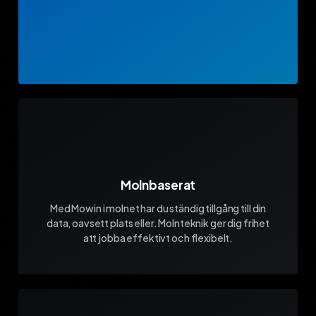
Molnbaserat
Med Mowin i molnet har du ständig tillgång till din
data, oavsett plats eller. Molnteknik ger dig frihet
att jobba effektivt och flexibelt.