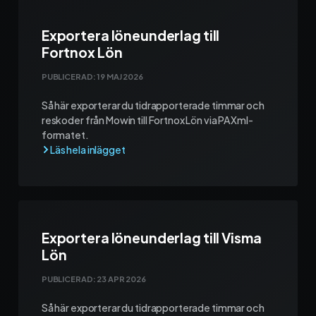
Exportera löneunderlag till
Fortnox Lön
PUBLICERAD:
19 MAJ 2026
Så här exporterar du tidrapporterade timmar och
reskoder från Mowin till Fortnox Lön via PAXml-
formatet.
Exportera löneunderlag till Visma
Lön
PUBLICERAD:
23 APR 2026
Så här exporterar du tidrapporterade timmar och