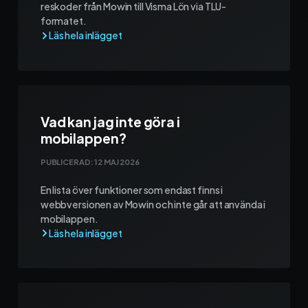
reskoder från Mowin till Visma Lön via TLU-
formatet.
Vad kan jag inte göra i
mobilappen?
PUBLICERAD:
12 MAJ 2026
En lista över funktioner som endast finns i
webbversionen av Mowin och inte går att använda i
mobilappen.