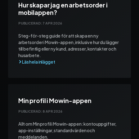
Hur skapar jag en arbetsorder i
mobilappen?
PUBLICERAD:
7 APR 2026
Steg-för-steg guide för att skapa en ny
arbetsorder i Mowin-appen, inklusive hur du lägger
till befintlig eller ny kund, adresser, kontakter och
husarbete.
Min profil i Mowin-appen
PUBLICERAD:
8 APR 2026
Allt om Min profil i Mowin-appen: kontouppgifter,
app-inställningar, standardvärden och
meddelanden.