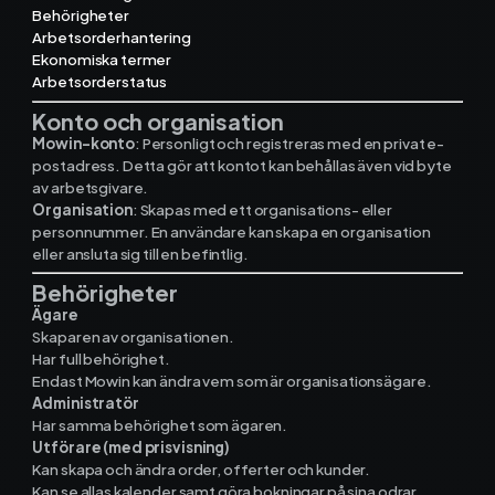
Behörigheter
Arbetsorderhantering
Ekonomiska termer
Ekonomisystem
Arbetsorderstatus
Konto och organisation
Fortnox
Mowin-konto
: Personligt och registreras med en privat e-
postadress. Detta gör att kontot kan behållas även vid byte
Spiris
av arbetsgivare.
Organisation
: Skapas med ett organisations- eller
personnummer. En användare kan skapa en organisation
Visma Administration
eller ansluta sig till en befintlig.
Behörigheter
Ägare
Funktioner
Skaparen av organisationen.
Har full behörighet.
Endast Mowin kan ändra vem som är organisationsägare.
Arbetsorder
Administratör
Har samma behörighet som ägaren.
Tidrapportering
Utförare (med prisvisning)
Kan skapa och ändra order, offerter och kunder.
Kan se allas kalender samt göra bokningar på sina odrar