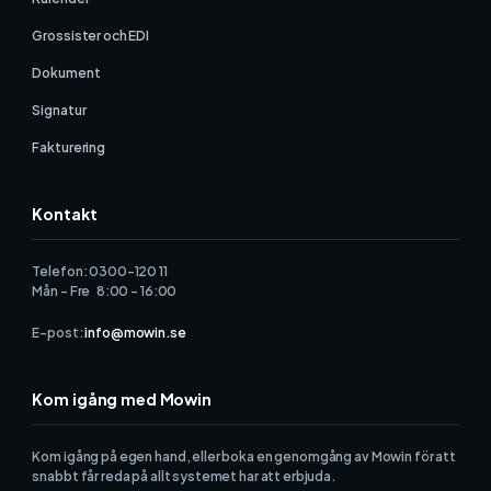
Grossister och EDI
Dokument
Signatur
Fakturering
Kontakt
Telefon: 0300-120 11
Mån - Fre 8:00 - 16:00
E-post:
info@mowin.se
Kom igång med Mowin
Kom igång på egen hand, eller boka en genomgång av Mowin för att
snabbt får reda på allt systemet har att erbjuda.