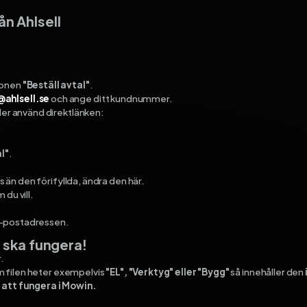
ån Ahlsell
ionen
"Beställ avtal"
.
@ahlsell.se
och ange ditt kundnummer.
ler använd direktlänken:
l"
.
ss än den förifyllda, ändra den här.
 du vill.
a e-postadressen.
t ska fungera!
.
m filen heter exempelvis
"EL", "Verktyg" eller "Bygg"
så innehåller den
e att fungera i Mowin.