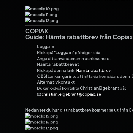
COPIAX
Guide: Hämta rabattbrev från Copiax
Logga in
Klicka på
"Logga in"
på höger sida.
Ange ditt användarnamn och lösenord.
Hämta rabattbrevet
Klicka på denna länk:
Hämta rabattbrev
.
OBS!
Länken går inte att hitta via hemsidan, den m
Alternativ kontakt
Du kan också kontakta
Christian Elgebrant
på:
📧
christian.elgebrant@copiax.se
Nedan ser du hur ditt rabattbrev kommer se ut från C