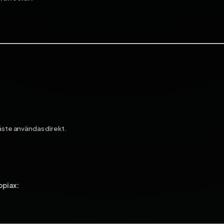
åste användas direkt.
opiax: