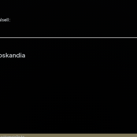
lsell:
roskandia
Nettoprislista