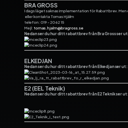
BRA GROSS
I dags läget saknas implementation för Rabattbrev. Men du
eller kontakta Tomas Hjälm
telefon: 019 - 20 62 15
Mejl:
tomas.hjalm@bragross.se
Nedan ser du hur ditt rabattbrev från Bra Gross ser ut
ELKEDJAN
Nedan ser du hur ditt rabattbrev från Elkedjan ser ut:
E2 (EEL Teknik)
Nedan ser du hur ditt rabattbrev från E2 Teknik ser ut