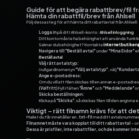
Guide för att begära rabattbrev/fil fr
Hämta din rabattfil/brev från Ahlsell
Följ dessa steg för att hämta ditt rabattavtal från Ahlsell:
Logga in
på ditt Ahlsell-konto:
Ahlsell inloggning
Ditt konto måste ha behörighet att använda funkt
Saknar du behörighet? Kontakta
internetbutiken
Navigera till "Beställ avtal"
under
"Mina Sidor"
el
Beställ avtal
Välj rätt avtalstyp:
I rullgardinsmenyn
"Välj avtalstyp"
, välj
"Kundavta
Ange e-postadress:
Om du vill att filen skickas till en annan e-postadre
(Valfritt)
Fyll i fälten
"Ämne"
och
"Meddelande"
om
Skicka beställningen:
Klicka på
"Skicka"
, så skickas filen till den angivn
Viktigt – rätt filnamn krävs för att de
Mailet du får innehåller en
.txt-fil
med ditt avtalsnummer
Filnamnet måste vara kopplat till ditt rabattavtal
– o
Dessa är prisfiler, inte rabattfiler, och de kommer int