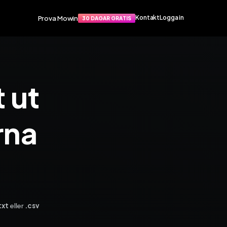
Prova Mowin
Kontakt
Logga in
30 DAGAR GRATIS
Funktioner
port
Smarta funktioner som förenklar
 ut
apat
din vardag. Arbetsorder, material,
rvice­
tidrapportering och mycket mer.
rna
Arbetsorder
Tidrapportering
Materialhantering
Husarbete
Checklistor
Offert
TIS
NY
Kalender
Grossister
Dokument
txt
eller
.csv
Signatur
Fakturering