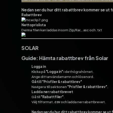
Nedan ser du hur ditt rabattbrev kommer se ut f
Rabattbrev
Nettoprislista
Denna filen kan laddas in som Zip/Rar, .asc och .txt
SOLAR
Guide: Hämta rabattbrev från Solar
Logga in
Klicka på
"Logga in"
i det högra hörnet.
Ange ditt användarnamn och lösenord.
Gå till "Prisfiler & rabattbrev"
Navigera till sektionen
"Prisfiler & rabattbrev"
.
Ladda ner rabattbrevet
Gå till
"Rabattfiler"
.
Välj filformat
.csv
och ladda ner rabattbrevet.
Nedan ser du hur ditt rabattbrev kommer se ut f