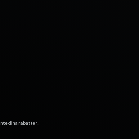
inte dina rabatter
.