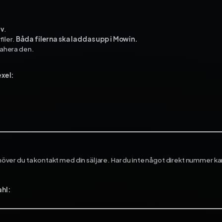
ev
.
iler.
Båda filerna ska laddas upp i Mowin.
rahera den.
xel:
behöver du ta kontakt med din säljare. Har du inte något direkt nummer 
hl: