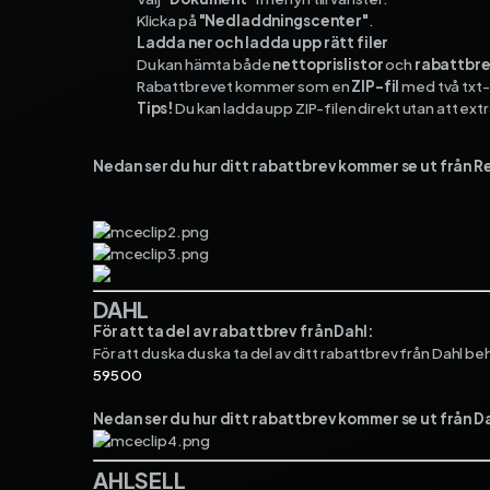
Klicka på
"Nedladdningscenter"
.
Ladda ner och ladda upp rätt filer
Du kan hämta både
nettoprislistor
och
rabattbr
Rabattbrevet kommer som en
ZIP-fil
med två txt-f
Tips!
Du kan ladda upp ZIP-filen direkt utan att ext
Nedan ser du hur ditt rabattbrev kommer se ut från Re
DAHL
För att ta del av rabattbrev från Dahl:
För att du ska du ska ta del av ditt rabattbrev från Dahl 
595 00
Nedan ser du hur ditt rabattbrev kommer se ut från Da
AHLSELL