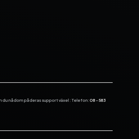
kan du nå dom på deras support växel : Telefon:
08 - 583