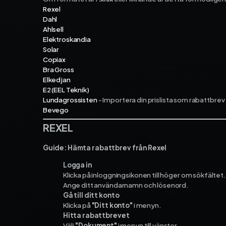
Rexel
Dahl
Ahlsell
Elektroskandia
Solar
Copiax
Bra Gross
Elkedjan
E2 (EEL Teknik)
Lundagrossisten
- Importera din prislista som rabattbrev
Bevego
REXEL
Guide: Hämta rabattbrev från Rexel
Logga in
Klicka på inloggningsikonen till höger om sökfältet.
Ange ditt användarnamn och lösenord.
Gå till ditt konto
Klicka på
"Ditt konto"
i menyn.
Hitta rabattbrevet
Välj
"Dokument"
i menyn till vänster.