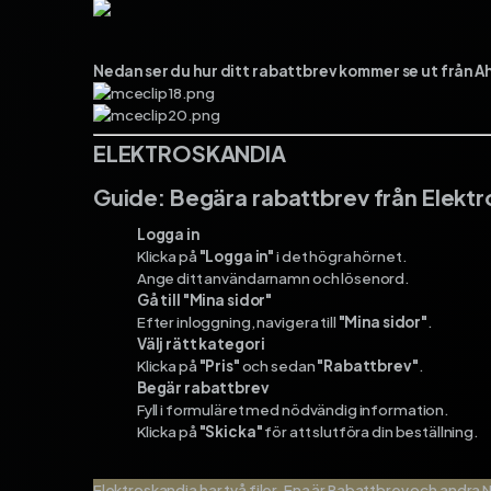
Nedan ser du hur ditt rabattbrev kommer se ut från Ah
ELEKTROSKANDIA
Guide: Begära rabattbrev från Elekt
Logga in
Klicka på
"Logga in"
i det högra hörnet.
Ange ditt användarnamn och lösenord.
Gå till "Mina sidor"
Efter inloggning, navigera till
"Mina sidor"
.
Välj rätt kategori
Klicka på
"Pris"
och sedan
"Rabattbrev"
.
Begär rabattbrev
Fyll i formuläret med nödvändig information.
Klicka på
"Skicka"
för att slutföra din beställning.
Elektroskandia har två filer. Ena är Rabattbrev och andra 