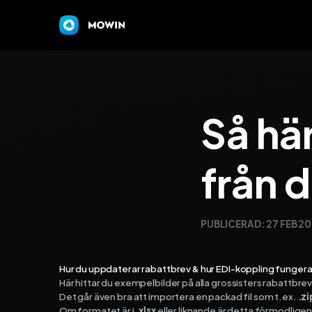
Så här
från d
PUBLICERAD:
27 FEB 2
Hur du uppdaterar rabattbrev & hur EDI-koppling fungera
Här hittar du exempelbilder på alla grossisters rabattbrev
Det går även bra att importera en packad fil som t.ex.
.zi
Om formatet är i
.xlsx
eller liknande är detta förmodligen 