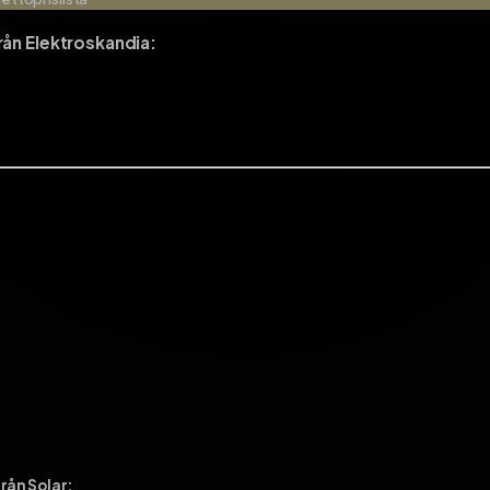
rån Elektroskandia:
rån Solar: