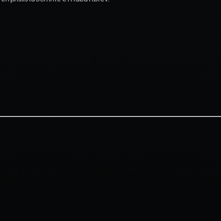
ekonomi­system och få full
kontroll på dina projekt – f
start till mål.
Fortnox
Spiris
Visma Administration