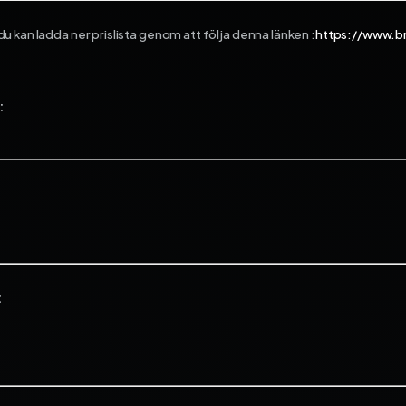
 kan ladda ner prislista genom att följa denna länken :
https://www.b
:
: