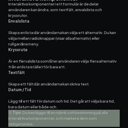
Interaktiva komponenter i ett formulär är de delar
Kontakt och support
användaren kan ändra, som textfält, envalslista och
kryssrutor.
Envalslista
Telefon: 0300-120 11
Mån - Fre 8:00 - 16:00
Skapa en lista där användarna kan välja
ett
alternativ. Du kan
E-post:
info@mowin.se
välja mellan radioknappar (visar alla alternativ) eller
rullgardinsmeny.
Kundservice
Kryssruta
Är en flervalslista som låter användaren välja flera alternativ
Boka genomgång
från en lista istället för bara ett.
Textfält
Skapa ett fält där användarna kan skriva text.
Ladda ner vår app
Datum / Tid
Lägg till ett fält för datum och tid. Det går att välja bara tid,
bara datum eller både och.
💡
Tips:
Du kan lägga till en rubrik och beskrivning på alla
App Store
interaktiva komponenter, och markera dem som
obligatoriska.