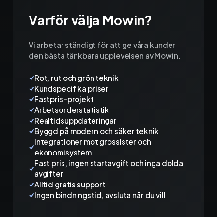
Varför välja Mowin?
Vi arbetar ständigt för att ge våra kunder
den bästa tänkbara upplevelsen av Mowin.
Rot, rut och grön teknik
Kundspecifika priser
Fastpris-projekt
Arbetsorderstatistik
Realtidsuppdateringar
Byggd på modern och säker teknik
Integrationer mot grossister och
ekonomisystem
Fast pris, ingen startavgift och inga dolda
avgifter
Alltid gratis support
Ingen bindningstid, avsluta när du vill