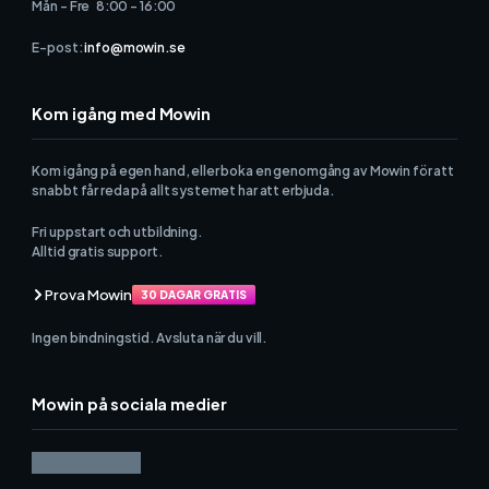
Mån - Fre 8:00 - 16:00
E-post:
info@mowin.se
Kom igång med Mowin
Kom igång på egen hand, eller boka en genomgång av Mowin för att
snabbt får reda på allt systemet har att erbjuda.
Fri uppstart och utbildning.
Alltid gratis support.
Prova Mowin
30 DAGAR GRATIS
Ingen bindningstid. Avsluta när du vill.
Mowin på sociala medier