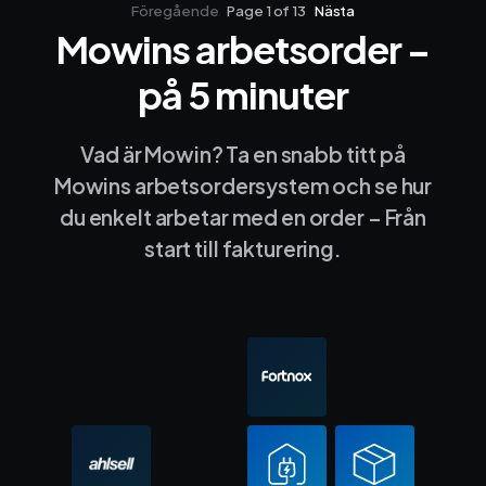
Föregående
Page 1 of 13
Nästa
Mowins arbetsorder –
Sida 1
Sida 2
Sida 3
Sida 4
Sida 5
Sida 6
Sida 7
Sida 8
Sida 9
Sida 10
Sida 
på 5 minuter
Vad är Mowin? Ta en snabb titt på
Mowins arbetsordersystem och se hur
du enkelt arbetar med en order – Från
start till fakturering.