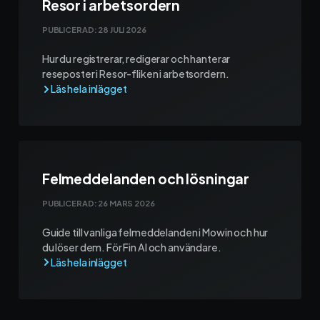
Resor i arbetsordern
PUBLICERAD:
28 JULI 2026
Hur du registrerar, redigerar och hanterar
reseposter i Resor-fliken i arbetsordern.
Felmeddelanden och lösningar
PUBLICERAD:
26 MARS 2026
Guide till vanliga felmeddelanden i Mowin och hur
du löser dem. För Fin AI och användare.