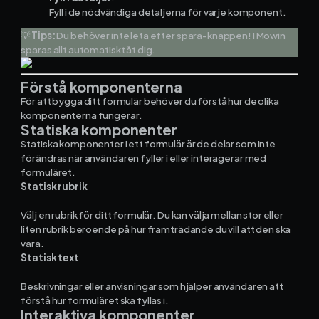
Materialhantering
Fyll i de nödvändiga detaljerna för varje komponent.
💡
Tips:
Du behöver inte leta efter spara-knappen! I Mowin
Husarbete
sparas allt automatiskt åt dig.
Checklistor
Förstå komponenterna
För att bygga ditt formulär behöver du förstå hur de olika
Offert
NY
komponenterna fungerar.
Statiska komponenter
Statiska komponenter i ett formulär är de delar som inte
Kalender
förändras när användaren fyller i eller interagerar med
formuläret.
Grossister
Statisk rubrik
Dokument
Välj en rubrik för ditt formulär. Du kan välja mellan stor eller
liten rubrik beroende på hur framträdande du vill att den ska
vara.
Signatur
Statisk text
Fakturering
Beskrivningar eller anvisningar som hjälper användaren att
förstå hur formuläret ska fyllas i.
Interaktiva komponenter