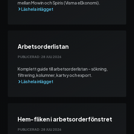
mellan Mowin och Spiris (Visma eEkonomi).
Arbetsorderlistan
PUBLICERAD:
28 JULI 2026
Komplett guide till arbetsorderlistan – sökning,
filtrering, kolumner, kartvy och export.
Hem-fliken i arbetsorderfönstret
PUBLICERAD:
28 JULI 2026