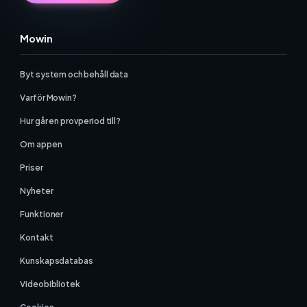
Mowin
Byt system och behåll data
Varför Mowin?
Hur går en provperiod till?
Om appen
Priser
Nyheter
Funktioner
Kontakt
Kunskapsdatabas
Videobibliotek