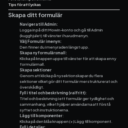
Tips för att lyckas
Skapa ditt formulär
Ekonomisystem
Navigera till Admin:
Logga in på ditt Mowin-konto och gå till Admin
Fortnox
(kugghjulet) till vänster i huvudmenyn.
Välj Formulär i menyn:
Den finner du i menyraden längst upp.
Spiris
Skapa ny formulärsmall:
Klicka på knappen uppe till vänster för att skapa en ny
Visma Administration
formulärmall.
Skapa sektioner
Genom att klicka på ny sektion skapar du flera
sektioner vilket gör ditt formulär mer strukturerat och
Funktioner
överskådligt.
Fyll i titel och beskrivning (valfritt)
:
Titel och beskrivning i ett formulär ger tydlighet och
Arbetsorder
sammanhang, vilket hjälper användarna att förstå
syftet och instruktionerna.
Tidrapportering
Lägg till komponenter
:
Klicka på den blåa knappen (+) Lägg till komponent.
Fyll i detaljer
: