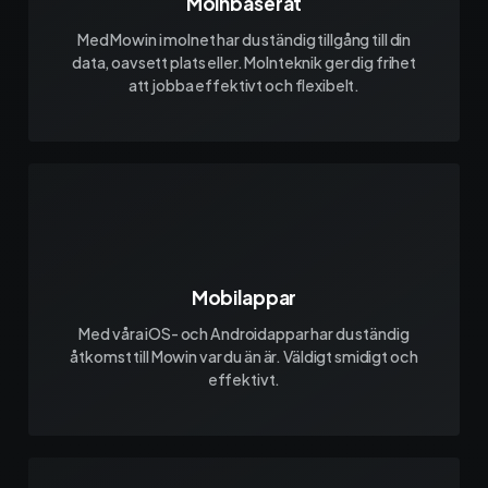
Molnbaserat
Med Mowin i molnet har du ständig tillgång till din
data, oavsett plats eller. Molnteknik ger dig frihet
att jobba effektivt och flexibelt.
Mobilappar
Med våra iOS- och Androidappar har du ständig
åtkomst till Mowin var du än är. Väldigt smidigt och
effektivt.