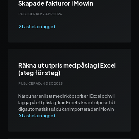
Skapade fakturor i Mowin
PUBLICERAD:
7 APR 2026
Räkna ut utpris med påslag i Excel
(steg för steg)
PUBLICERAD:
4 DEC 2025
När du har en lista med inköpspriser i Excel och vill
lägga på ett påslag, kan Excel räkna ut utpriset åt
dig automatiskt så du kan importera den i Mowin