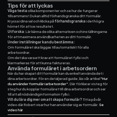
Tips för att lyckas
Våga testa
olika komponenter och se hur de fungerar
tillsammans! Du kan alltid förhandsgranska ditt formulär.
Kryssa i dina val och klicka på
förhandsgranska
i det högra
hörnet för att se resultatet.
Utforska
: Lär känna de olika alternativen och inställningarna
för att maximera användbarheten av ditt formulär.
Under inställningar kan du bestämma:
Om formuläret ska läggas till automatiskt för alla
arbetsordrar.
Om det ska vara ett krav att formuläret fylls i och
klarmarkeras för att kunna faktureras.
Använda formuläret i arbetsordern
När du har skapat ditt formulär kan du enkelt använda det i
dina arbetsordrar. För en detaljerad guide, läs vår artikel
"Hur
du använder formulär i arbetsorder".
Där förklarar vi steg för
steg hur du kopplar formuläret till dina arbetsordrar och ser
till att all nödvändig information fylls i.
Vill du lära dig mer om att skapa formulär?
Titta på vår
video där Robert visar hur han använder sig av formulär.
Se
video här