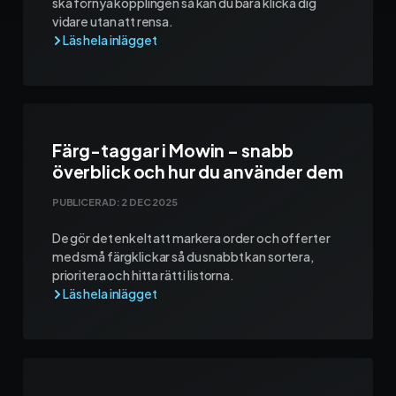
ska förnya kopplingen så kan du bara klicka dig
vidare utan att rensa.
Färg-taggar i Mowin – snabb
överblick och hur du använder dem
PUBLICERAD:
2 DEC 2025
De gör det enkelt att markera order och offerter
med små färgklickar så du snabbt kan sortera,
prioritera och hitta rätt i listorna.