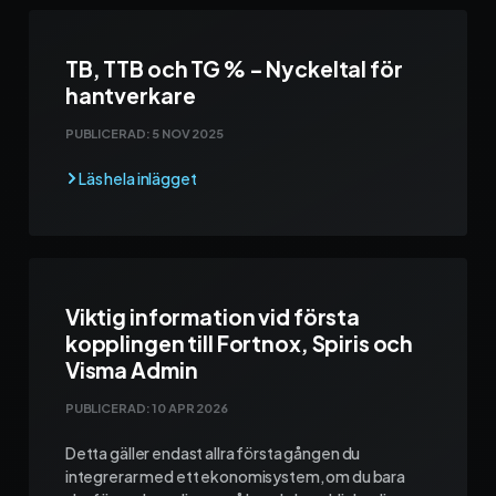
TB, TTB och TG % – Nyckeltal för
hantverkare
PUBLICERAD:
5 NOV 2025
Viktig information vid första
kopplingen till Fortnox, Spiris och
Visma Admin
PUBLICERAD:
10 APR 2026
Detta gäller endast allra första gången du
integrerar med ett ekonomisystem, om du bara