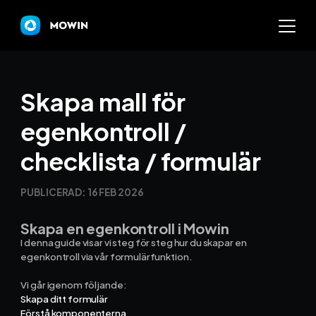
Mowin
Skapa mall för
egenkontroll /
Varför Mowin?
checklista / formulär
Byt system och behåll dat
PUBLICERAD:
16 FEB 2026
Priser
Skapa en egenkontroll i Mowin
Nyheter
I denna guide visar vi steg för steg hur du skapar en
egenkontroll via vår formulärfunktion.
Prova Mowin
30 DAGAR GRATI
Vi går igenom följande:
Skapa ditt formulär
Kalkylatorer
Förstå komponenterna