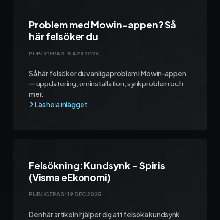
Problem med Mowin-appen? Så
här felsöker du
PUBLICERAD:
8 APR 2026
Så här felsöker du vanliga problem i Mowin-appen
— uppdatering, ominstallation, synkproblem och
mer.
Felsökning: Kundsynk – Spiris
(Visma eEkonomi)
PUBLICERAD:
19 DEC 2025
Den här artikeln hjälper dig att felsöka kundsynk