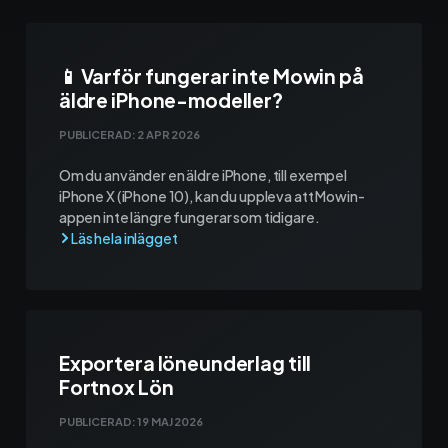
Ekonomisystem
📱 Varför fungerar inte Mowin på
äldre iPhone-modeller?
Fortnox
PUBLICERAD:
2 APR 2026
Spiris
Om du använder en äldre iPhone, till exempel
iPhone X (iPhone 10), kan du uppleva att Mowin-
appen inte längre fungerar som tidigare.
Visma Administration
Funktioner
Arbetsorder
Exportera löneunderlag till
Fortnox Lön
Tidrapportering
PUBLICERAD:
19 MAJ 2026