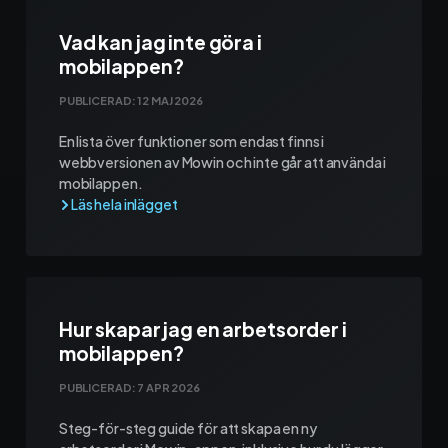
Kontakt och support
Vad kan jag inte göra i
mobilappen?
Telefon: 0300-120 11
Mån - Fre 8:00 - 16:00
PUBLICERAD:
12 MAJ 2026
E-post:
info@mowin.se
En lista över funktioner som endast finns i
webbversionen av Mowin och inte går att använda i
Kundservice
mobilappen.
Boka genomgång
Ladda ner vår app
Hur skapar jag en arbetsorder i
mobilappen?
PUBLICERAD:
7 APR 2026
App Store
Steg-för-steg guide för att skapa en ny