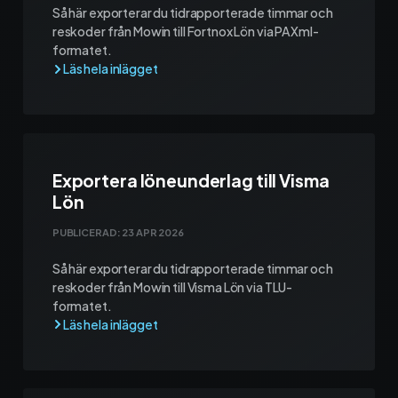
Materialhantering
Så här exporterar du tidrapporterade timmar och
reskoder från Mowin till Fortnox Lön via PAXml-
Husarbete
formatet.
Checklistor
Offert
NY
Exportera löneunderlag till Visma
Kalender
Lön
Grossister
PUBLICERAD:
23 APR 2026
Dokument
Så här exporterar du tidrapporterade timmar och
reskoder från Mowin till Visma Lön via TLU-
formatet.
Signatur
Fakturering