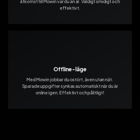
åtkomst till Mowin var du än är. Väldigt smidigt och
effektivt.
Offline-läge
Med Mowin jobbar du ostört, även utan nät.
Sparade uppgifter synkas automatiskt när du är
online igen. Effektivt och pålitligt!