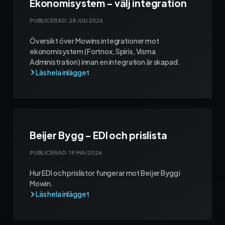
Ekonomisystem – välj integration
PUBLICERAD:
28 JULI 2026
Översikt över Mowins integrationer mot
ekonomisystem (Fortnox, Spiris, Visma
Administration) innan en integration är skapad.
Beijer Bygg – EDI och prislista
PUBLICERAD:
19 MAJ 2026
Hur EDI och prislistor fungerar mot Beijer Bygg i
Mowin.