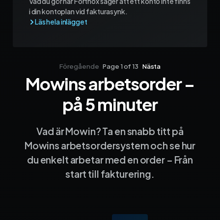
Vad du gör när Fortnox säger att ett konto inte finns
i din kontoplan vid fakturasynk.
Föregående
Page 1 of 13
Nästa
Mowins arbetsorder –
Sida 1
Sida 2
Sida 3
Sida 4
Sida 5
Sida 6
Sida 7
Sida 8
Sida 9
Sida 10
Sida 
på 5 minuter
Vad är Mowin? Ta en snabb titt på
Mowins arbetsordersystem och se hur
du enkelt arbetar med en order – Från
start till fakturering.