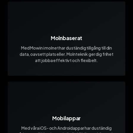
Molnbaserat
Med Mowin i molnet har du ständig tillgång till din
data, oavsett plats eller. Molnteknik ger dig frihet
att jobba effektivt och flexibelt.
Mobilappar
Med våra iOS- och Androidappar har du ständig