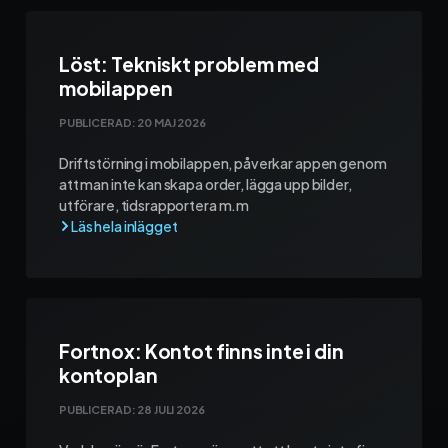
Löst: Tekniskt problem med
mobilappen
PUBLICERAD:
20 MAJ 2026
Driftstörning i mobilappen, påverkar appen genom
att man inte kan skapa order, lägga upp bilder,
utförare, tidsrapportera m.m
Fortnox: Kontot finns inte i din
kontoplan
PUBLICERAD:
28 JULI 2026