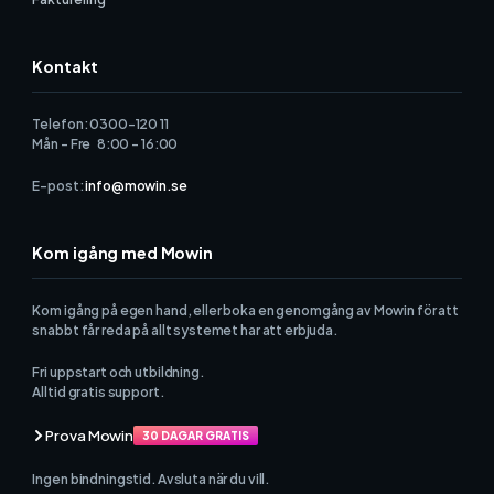
Kontakt
Telefon: 0300-120 11
Mån - Fre 8:00 - 16:00
E-post:
info@mowin.se
Kom igång med Mowin
Kom igång på egen hand, eller boka en genomgång av Mowin för att
snabbt får reda på allt systemet har att erbjuda.
Fri uppstart och utbildning.
Alltid gratis support.
Prova Mowin
30 DAGAR GRATIS
Ingen bindningstid. Avsluta när du vill.