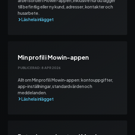
arbetsorder i Mowin-appen, inklusive hur du lägger
till befintlig eller ny kund, adresser, kontakter och
husarbete.
Min profil i Mowin-appen
PUBLICERAD:
8 APR 2026
Allt om Min profil i Mowin-appen: kontouppgifter,
app-inställningar, standardvärden och
meddelanden.