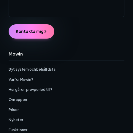
Kontakta mig
Mowin
Byt system och behåll data
Varför Mowin?
Hur går en provperiod till?
Om appen
Priser
Nyheter
Funktioner