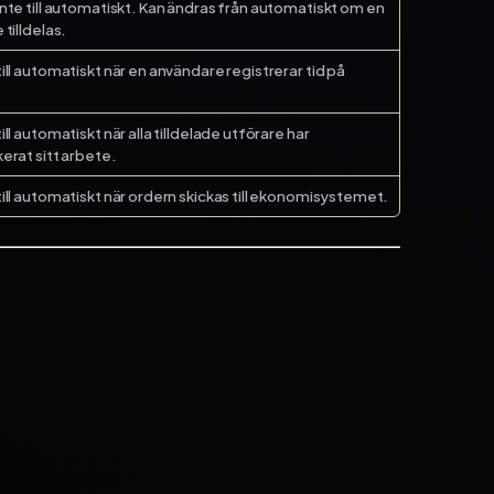
nte till automatiskt. Kan ändras från automatiskt om en
 tilldelas.
ill automatiskt när en användare registrerar tid på
ill automatiskt när alla tilldelade utförare har
erat sitt arbete.
ill automatiskt när ordern skickas till ekonomisystemet.