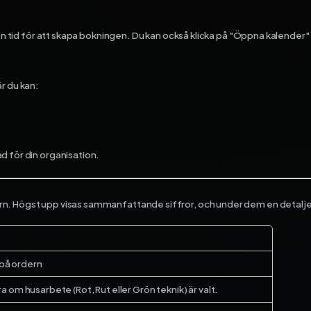
en tid för att skapa bokningen. Du kan också klicka på "Öppna kalender" f
r du kan:
d för din organisation.
rn. Högst upp visas sammanfattande siffror, och under dem en detalje
 på ordern
 om husarbete (Rot, Rut eller Grön teknik) är valt.