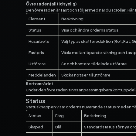
Övre raden (alltid synlig)
Den övre raden är fast och följer med när du scrollar. Hä
Element
Beskrivning
Status
Visa och ändra orderns status
Husarbete
Välj typ av skattereduktion (Rot, Rut, G
Fastpris
Växla mellan löpande räkning och fastp
Utförare
Se och hantera tilldelade utförare
Meddelanden
Skicka notiser till utförare
Kortområdet
Under den övre raden finns anpassningsbara kort uppdelade 
Status
Statusknappen visar orderns nuvarande status med en färgi
Status
Färg
Beskrivning
Skapad
Blå
Standardstatus för nya ordr