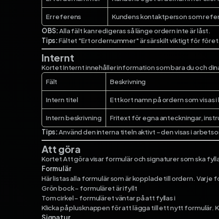
Er referens
Kundens kontaktperson som refere
OBS:
Alla fält kan redigeras så länge ordern inte är låst.
Tips:
Fältet "Ert ordernummer" är särskilt viktigt för f
Internt
Kortet Internt innehåller information som bara du och dina 
Fält
Beskrivning
Intern titel
Ett kort namn på ordern som visas i l
Intern beskrivning
Fritext för egna anteckningar, instru
Tips:
Använd den interna titeln aktivt – den visas i arbetso
Att göra
Kortet Att göra visar formulär och signaturer som ska fyll
Formulär
Här listas alla formulär som är kopplade till ordern. Varje
Grön bock – formuläret är ifyllt
Tom cirkel – formuläret väntar på att fyllas i
Klicka på plusknappen för att lägga till ett nytt formulär. K
Signatur