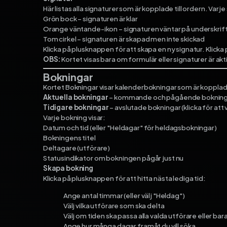
Här listas alla signaturer som är kopplade till ordern. Varj
Grön bock – signaturen är klar
Orange väntande-ikon – signaturen väntar på underskrif
Tom cirkel – signaturen är skapad men inte skickad
Klicka på plusknappen för att skapa en ny signatur. Klicka p
OBS:
Kortet visas bara om formulär eller signaturer är akt
Bokningar
Kortet Bokningar visar kalenderbokningar som är kopplade t
Aktuella bokningar
– kommande och pågående bokning
Tidigare bokningar
– avslutade bokningar (klicka för att 
Varje bokning visar:
Datum och tid (eller "Heldagar" för heldagsbokningar)
Bokningens titel
Deltagare (utförare)
Statusindikator om bokningen pågår just nu
Skapa bokning
Klicka på plusknappen för att hitta nästa lediga tid:
Ange antal timmar (eller välj "Heldag")
Välj vilka utförare som ska delta
Välj om tiden ska passa alla valda utförare eller b
Ange hur många dagar framåt du vill söka