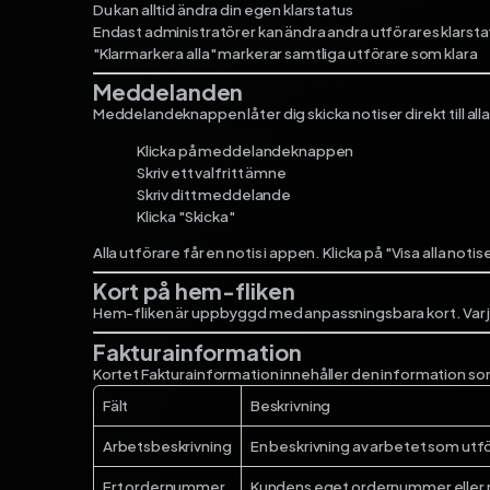
Du kan alltid ändra din egen klarstatus
Endast administratörer kan ändra andra utförares klarsta
"Klarmarkera alla" markerar samtliga utförare som klara
Meddelanden
Meddelandeknappen låter dig skicka notiser direkt till all
Klicka på meddelandeknappen
Skriv ett valfritt ämne
Skriv ditt meddelande
Klicka "Skicka"
Alla utförare får en notis i appen. Klicka på "Visa alla not
Kort på hem-fliken
Hem-fliken är uppbyggd med anpassningsbara kort. Varje k
Fakturainformation
Kortet Fakturainformation innehåller den information som v
Fält
Beskrivning
Arbetsbeskrivning
En beskrivning av arbetet som utfö
Ert ordernummer
Kundens eget ordernummer eller r