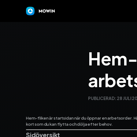
Hem-f
arbet
PUBLICERAD:
28 JULI 2
Hem-fliken är startsidan när du öppnar en arbetsorder. H
kort som du kan flytta och dölja efter behov.
Sidöversikt