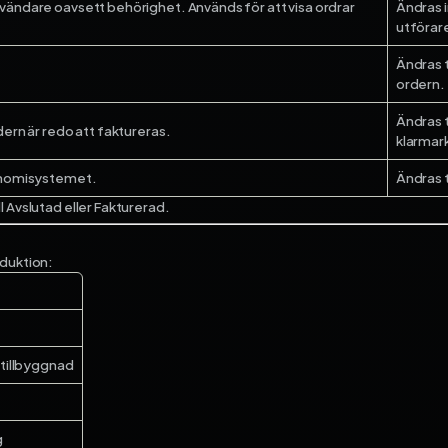
nvändare oavsett behörighet. Används för att visa ordrar
Ändras i
utförare
Ändras t
ordern.
Ändras t
dern är redo att faktureras.
klarmark
konomisystemet.
Ändras t
l Avslutad eller Fakturerad.
eduktion:
tillbyggnad
g