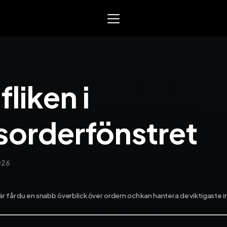
Mowin
Smart arbetsorder, tidrap
liken i
och material­­hantering. Sk
för EL, VVS och liknande se
yrken.
sorderfönstret
Varför Mowin?
Byt system och behåll data
Priser
026
Nyheter
Prova Mowin
30 DAGAR GRA
Kalkylatorer
är får du en snabb överblick över ordern och kan hantera de viktigaste
Ekonomisystem
Integrera Mowin med ditt