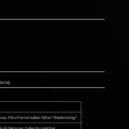
detalj.
as. På offerter kallas fältet "Beskrivning".
fakturan, fyller du i det här.