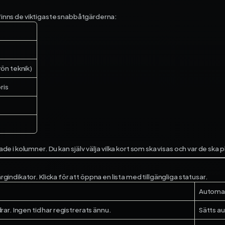
ekonomi­system och få full
kontroll på dina projekt – f
r finns de viktigaste snabbåtgärderna:
start till mål.
Fortnox
Spiris
rön teknik)
Visma Administration
ris
i kolumner. Du kan själv välja vilka kort som ska visas och var de ska 
ndikator. Klicka för att öppna en lista med tillgängliga statusar.
Automat
ar. Ingen tid har registrerats ännu.
Sätts a