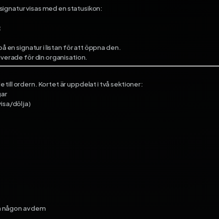
e signatur visas med en statusikon:
t
å en signatur i listan för att öppna den.
iverade för din organisation.
ill ordern. Kortet är uppdelat i två sektioner:
ar
visa/dölja)
ara någon av dem