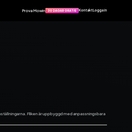
Prova Mowin
Kontakt
Logga in
30 DAGAR GRATIS
Funktioner
port
Smarta funktioner som förenklar
apat
din vardag. Arbetsorder, material,
rvice­
tidrapportering och mycket mer.
Arbetsorder
Tidrapportering
Materialhantering
Husarbete
Checklistor
Offert
TIS
NY
Kalender
Grossister
 inställningarna. Fliken är uppbyggd med anpassningsbara
Dokument
Signatur
Fakturering