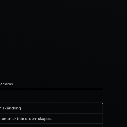
rån
placeras.
isk ändring
utomatiskt när ordern skapas.