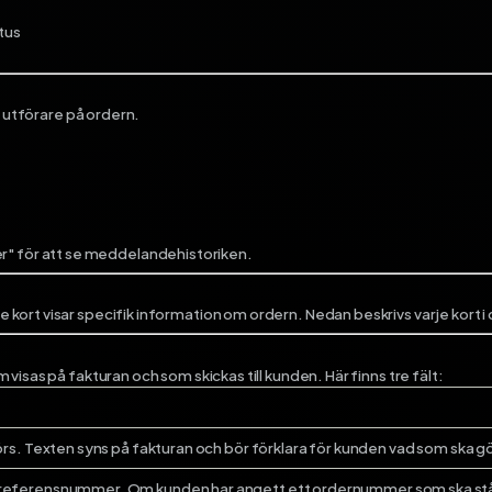
tus
a utförare på ordern.
iser" för att se meddelandehistoriken.
ort visar specifik information om ordern. Nedan beskrivs varje kort i 
isas på fakturan och som skickas till kunden. Här finns tre fält:
rs. Texten syns på fakturan och bör förklara för kunden vad som ska gör
eferensnummer. Om kunden har angett ett ordernummer som ska stå på 