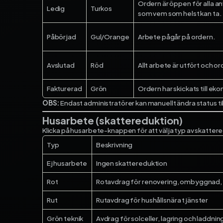
Ordern är öppen för alla a
Ledig
Turkos
som vem som helst kan ta.
Påbörjad
Gul/Orange
Arbete pågår på ordern.
Avslutad
Röd
Allt arbete är utfört och or
Fakturerad
Grön
Ordern har skickats till e
OBS:
Endast administratörer kan manuellt ändra status til
Husarbete (skattereduktion)
Klicka på husarbete-knappen för att välja typ av skatter
Typ
Beskrivning
Ej husarbete
Ingen skattereduktion
Rot
Rotavdrag för renovering, ombyggnad, 
Rut
Rutavdrag för hushållsnära tjänster
Grön teknik
Avdrag för solceller, lagring och laddnin