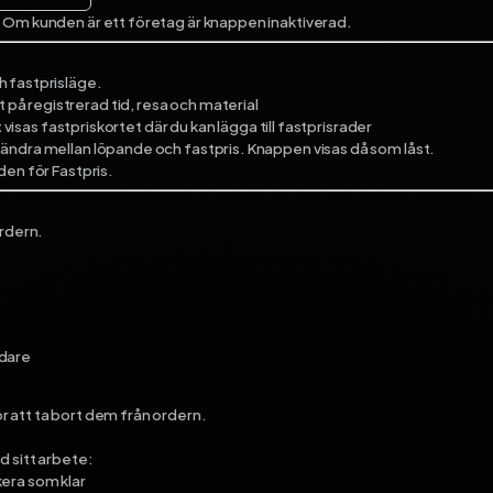
. Om kunden är ett företag är knappen inaktiverad.
h fastprisläge.
på registrerad tid, resa och material
t visas fastpriskortet där du kan lägga till fastprisrader
 ändra mellan löpande och fastpris. Knappen visas då som låst.
den för Fastpris.
ordern.
ndare
 att ta bort dem från ordern.
d sitt arbete:
era som klar