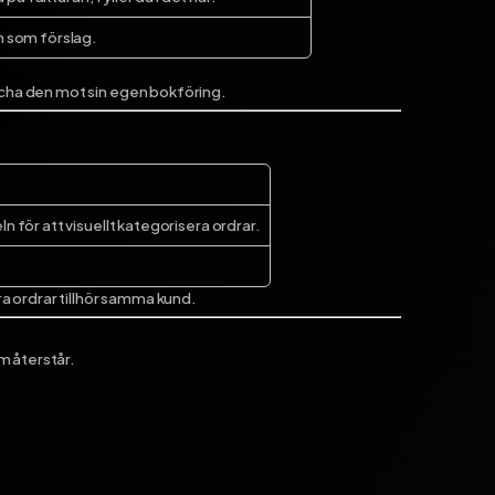
 som förslag.
tcha den mot sin egen bokföring.
ln för att visuellt kategorisera ordrar.
era ordrar tillhör samma kund.
m återstår.