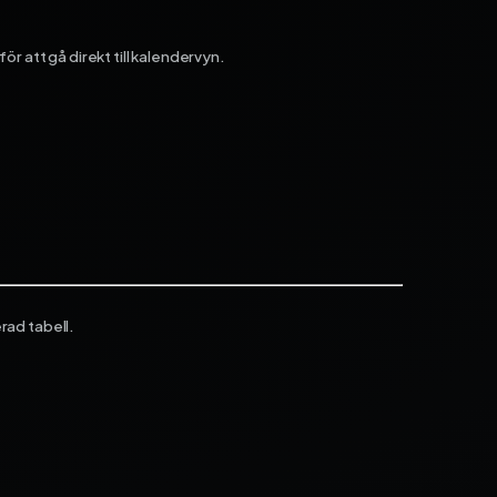
ör att gå direkt till kalendervyn.
rad tabell.