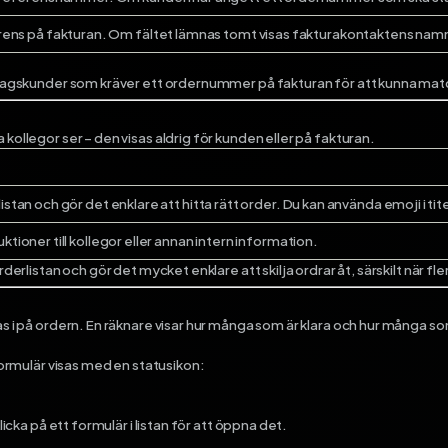
ns på fakturan. Om fältet lämnas tomt visas fakturakontaktens namn
öretagskunder som kräver ett ordernummer på fakturan för att kunna ma
kollegor ser – den visas aldrig för kunden eller på fakturan.
istan och gör det enklare att hitta rätt order. Du kan använda emoji i tite
ktioner till kollegor eller annan intern information.
rderlistan och gör det mycket enklare att skilja ordrar åt, särskilt när fl
as i på ordern. En räknare visar hur många som är klara och hur många so
 formulär visas med en statusikon:
licka på ett formulär i listan för att öppna det.