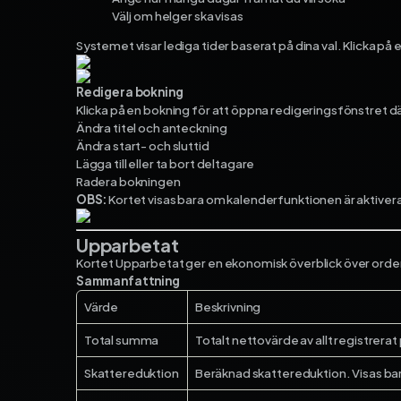
Välj om helger ska visas
Systemet visar lediga tider baserat på dina val. Klicka på 
Redigera bokning
Klicka på en bokning för att öppna redigeringsfönstret dä
Ändra titel och anteckning
Ändra start- och sluttid
Lägga till eller ta bort deltagare
Radera bokningen
OBS:
Kortet visas bara om kalenderfunktionen är aktivera
Upparbetat
Kortet Upparbetat ger en ekonomisk överblick över orde
Sammanfattning
Värde
Beskrivning
Total summa
Totalt nettovärde av allt registrerat
Skattereduktion
Beräknad skattereduktion. Visas bara