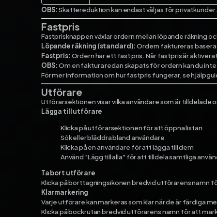
OBS:
Skattereduktion kan endast väljas för privatkunder
Fastpris
Fastprisknappen växlar ordern mellan löpande räkning oc
Löpande räkning (standard):
Ordern faktureras baserat 
Fastpris:
Ordern har ett fast pris. När fastpris är aktivera
OBS:
Om en faktura redan skapats för ordern kan du inte
För mer information om hur fastpris fungerar, se hjälpgui
Utförare
Utförarsektionen visar vilka användare som är tilldelade 
Lägga till utförare
Klicka på utförarsektionen för att öppna listan
Sök eller bläddra bland användare
Klicka på en användare för att lägga till dem
Använd "Lägg till alla" för att tilldela samtliga anvä
Ta bort utförare
Klicka på borttagningsikonen bredvid utförarens namn för
Klarmarkering
Varje utförare kan markeras som klar när de är färdiga me
Klicka på bockrutan bredvid utförarens namn för att mark