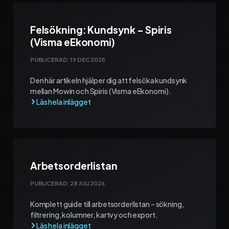
Felsökning: Kundsynk – Spiris
(Visma eEkonomi)
PUBLICERAD:
19 DEC 2025
Den här artikeln hjälper dig att felsöka kundsynk
mellan Mowin och Spiris (Visma eEkonomi).
Arbetsorderlistan
PUBLICERAD:
28 JULI 2026
Komplett guide till arbetsorderlistan – sökning,
filtrering, kolumner, kartvy och export.