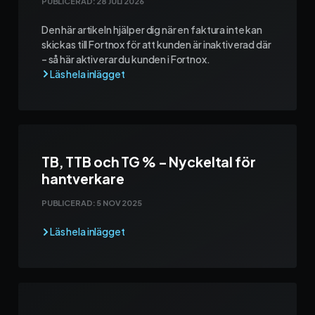
PUBLICERAD:
28 JULI 2026
Kontakt och support
Den här artikeln hjälper dig när en faktura inte kan
skickas till Fortnox för att kunden är inaktiverad där
Telefon: 0300-120 11
– så här aktiverar du kunden i Fortnox.
Mån - Fre 8:00 - 16:00
E-post:
info@mowin.se
Kundservice
Boka genomgång
TB, TTB och TG % – Nyckeltal för
hantverkare
PUBLICERAD:
5 NOV 2025
Ladda ner vår app
App Store