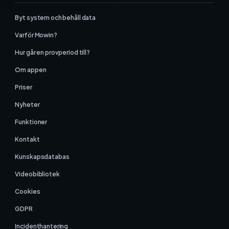
Byt system och behåll data
Varför Mowin?
Hur går en provperiod till?
Om appen
Priser
Nyheter
Funktioner
Kontakt
Kunskapsdatabas
Videobibliotek
Cookies
GDPR
Incidenthantering