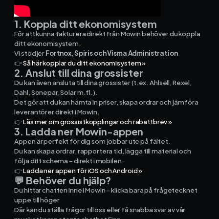
1. Koppla ditt ekonomisystem
Ekonomisystem
För att kunna fakturera direkt från Mowin behöver du koppla
ditt ekonomisystem.
Vi stödjer
Fortnox
,
Spiris och Visma Administration
Fortnox
👉
Så här kopplar du ditt ekonomisystem »
2. Anslut till dina grossister
Spiris
Du kan även ansluta till dina grossister (t.ex. Ahlsell, Rexel,
Dahl, Sonepar, Solar m.fl.).
Det gör att du kan hämta in priser, skapa ordrar och jämföra
Visma Administration
leverantörer direkt i Mowin.
👉
Läs mer om grossistkopplingar och rabattbrev »
3. Ladda ner Mowin-appen
Appen är perfekt för dig som jobbar ute på fältet.
Funktioner
Du kan skapa ordrar, rapportera tid, lägga till material och
följa ditt schema – direkt i mobilen.
👉
Ladda ner appen för iOS och Android »
Arbetsorder
💬 Behöver du hjälp?
Du hittar chatten inne i Mowin – klicka bara på frågetecknet
Tidrapportering
uppe till höger
Där kan du ställa frågor till oss eller få snabba svar av vår