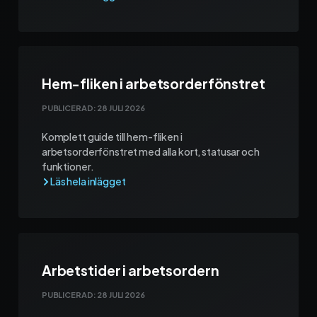
Hem-fliken i arbetsorderfönstret
PUBLICERAD:
28 JULI 2026
Komplett guide till hem-fliken i
arbetsorderfönstret med alla kort, statusar och
funktioner.
Arbetstider i arbetsordern
PUBLICERAD:
28 JULI 2026