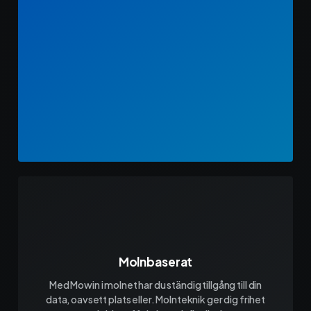
Molnbaserat
Med Mowin i molnet har du ständig tillgång till din
data, oavsett plats eller. Molnteknik ger dig frihet