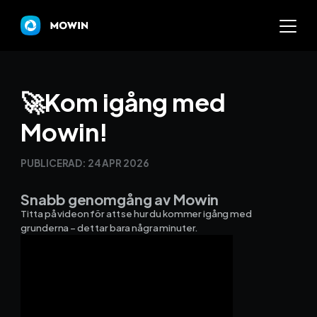
Mowin
🚀Kom igång med
Mowin!
Varför Mowin?
PUBLICERAD:
24 APR 2026
Byt system och behåll dat
Snabb genomgång av Mowin
Priser
Titta på videon för att se hur du kommer igång med
grunderna – det tar bara några minuter.
Nyheter
Prova Mowin
30 DAGAR GRATI
Kalkylatorer