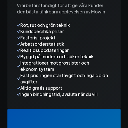
Vi arbetar ständigt för att ge våra kunder
den bästa tänkbara upplevelsen av Mowin.
Rot, rut och grön teknik
Kundspecifika priser
Fastpris-projekt
Arbetsorderstatistik
Realtidsuppdateringar
Byggd på modern och säker teknik
Integrationer mot grossister och
ekonomisystem
Fast pris, ingen startavgift och inga dolda
avgifter
Alltid gratis support
Ingen bindningstid, avsluta när du vill