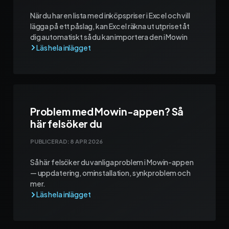
När du har en lista med inköpspriser i Excel och vill
lägga på ett påslag, kan Excel räkna ut utpriset åt
dig automatiskt så du kan importera den i Mowin
Problem med Mowin-appen? Så
här felsöker du
PUBLICERAD:
8 APR 2026
Så här felsöker du vanliga problem i Mowin-appen
— uppdatering, ominstallation, synkproblem och
mer.