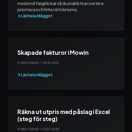
med små färgklickar så du snabbt kan sortera,
prioritera och hitta rätt i listorna.
Skapade fakturor i Mowin
PUBLICERAD:
7 APR 2026
Räkna ut utpris med påslag i Excel
(steg för steg)
PUBLICERAD:
4 DEC 2025