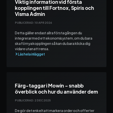
Viktig information vid första
kopplingen till Fortnox, Spiris och
Visma Admin
PUBLICERAD:
10 APR 2026
Detta gäller endast allra första gången du
integrerar med ett ekonomisystem, om du bara
ska förnya kopplingen så kan du bara klicka dig
vidare utan att rensa.
Färg-taggar i Mowin – snabb
överblick och hur du använder dem
PUBLICERAD:
2 DEC 2025
De gör det enkelt att markera order och offerter