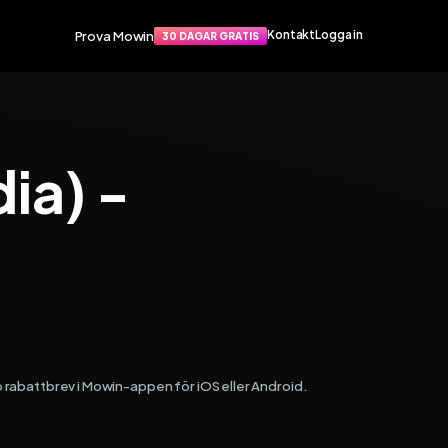
Prova Mowin
Kontakt
Logga in
30 DAGAR GRATIS
Funktioner
port
Smarta funktioner som förenklar
ia) -
apat
din vardag. Arbetsorder, material,
rvice­
tidrapportering och mycket mer.
Arbetsorder
Tidrapportering
Materialhantering
Husarbete
Checklistor
Offert
TIS
NY
Kalender
Grossister
pp rabattbrev i Mowin-appen för iOS eller Android.
Dokument
Signatur
Fakturering