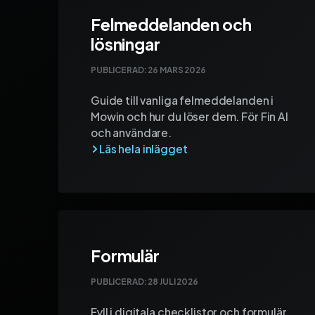
Felmeddelanden och
lösningar
PUBLICERAD:
26 MARS 2026
Guide till vanliga felmeddelanden i
Mowin och hur du löser dem. För Fin AI
och användare.
Formulär
PUBLICERAD:
28 JULI 2026
Fyll i digitala checklistor och formulär