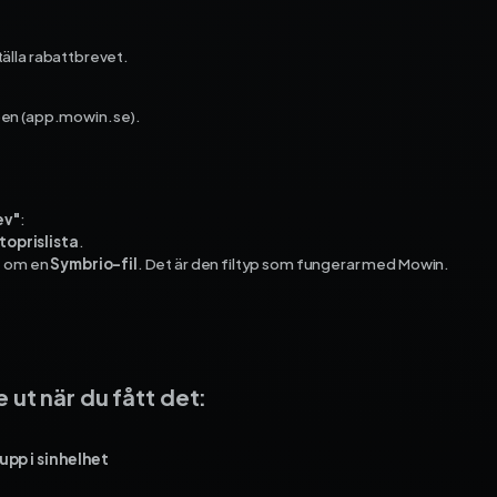
ekonomi­system och få full
kontroll på dina projekt – f
tälla rabattbrevet.
start till mål.
Fortnox
ben (app.mowin.se).
Spiris
Visma Administration
ev"
:
toprislista
.
e om en
Symbrio-fil
. Det är den filtyp som fungerar med Mowin.
.
 ut när du fått det:
pp i sin helhet