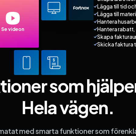
Lägga till tid oc
Lägga till materi
Hantera husarb
Hantera rabatt,
Se videon
Skapa fakturau
Skicka faktura ti
tioner som hjälper
Hela vägen.
lmatat med smarta funktioner som förenkla