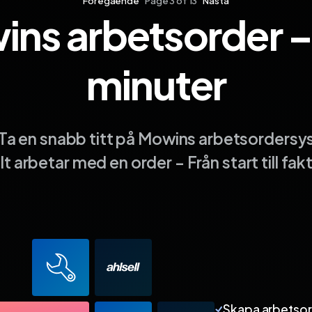
Föregående
Page 3 of 13
Nästa
ns arbetsorder –
da 10
Sida 11
Sida 12
Sida 13
minuter
Ta en snabb titt på Mowins arbetsordersy
t arbetar med en order – Från start till fak
Skapa arbetso