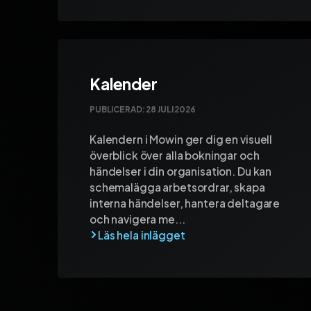
Kalender
PUBLICERAD:
28 JULI 2026
Kalendern i Mowin ger dig en visuell
överblick över alla bokningar och
händelser i din organisation. Du kan
schemalägga arbetsordrar, skapa
interna händelser, hantera deltagare
och navigera me...