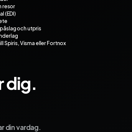
h resor
al (EDI)
ete
 påslag och utpris
nderlag
ll Spiris, Visma eller Fortnox
 dig.
r din vardag.