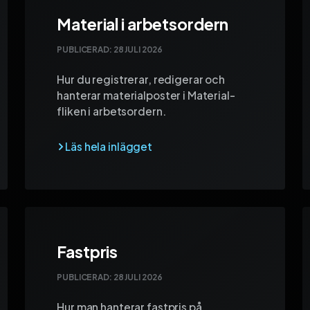
Material i arbetsordern
PUBLICERAD:
28 JULI 2026
Hur du registrerar, redigerar och
hanterar materialposter i Material-
fliken i arbetsordern.
Fastpris
PUBLICERAD:
28 JULI 2026
Hur man hanterar fastpris på