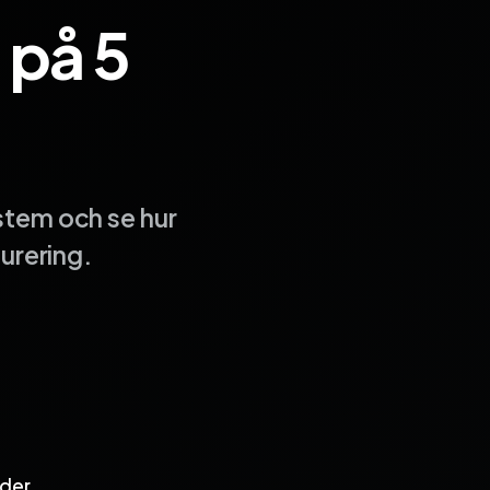
 på 5
stem och se hur
turering.
rder