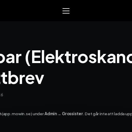
Mowin
Smart arbetsorder, tidrap
ar (Elektroskand
och material­­hantering. Sk
för EL, VVS och liknande se
yrken.
tbrev
Varför Mowin?
Byt system och behåll data
Priser
26
Nyheter
Prova Mowin
30 DAGAR GRA
Kalkylatorer
n
(app.mowin.se) under
Admin → Grossister
. Det går inte att ladda u
Ekonomisystem
Integrera Mowin med ditt