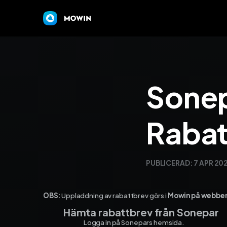
Sonep
Rabat
PUBLICERAD:
7 APR 20
OBS:
Uppladdning av rabattbrev görs i
Mowin på webbe
Hämta rabattbrev från Sonepar
Logga in på Sonepars hemsida.