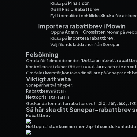
Klicka på
Mina sidor
.
Gå till
Pris → Rabattbrev
.
Fyll i formuläret och klicka
Skicka
för att bes
Importera rabattbrev i Mowin
Öppna
Admin → Grossister
i Mowin på web
Klicka på
Importera rabattbrev
.
Välj filen du laddat ner från Sonepar.
Felsökning
Om du får felmeddelandet
"Detta är inte ett rabattbr
Kontrollera att du har fått ett
rabattbrev
och inte en
net
Om felet kvarstår, kontakta din säljare på Sonepar och b
Viktigt att veta
Sonepar har två filtyper:
Rabattbrev
(rätt fil)
Nettoprislista
(fel fil)
Godkända format för rabattbrevet:
.zip, .rar, .asc, .txt
Så här ska ditt Sonepar-rabattbrev se
Rabattbrev
Nettoprislistan kommer in en Zip-fil som du kan ladda u