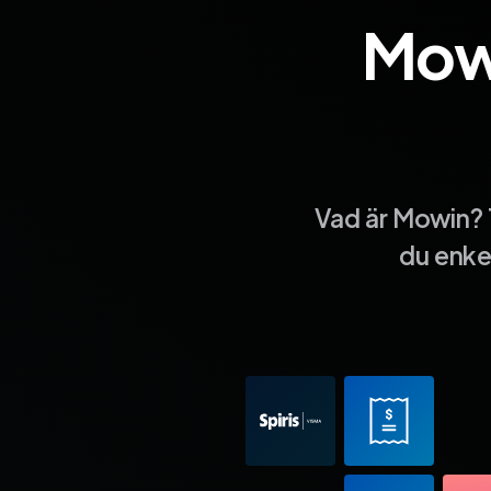
Mowi
Sida 1
Sida 2
Sida 3
Sida 4
Sida 5
Sida 6
Sida 7
Sida 8
Sida 9
Si
Vad är Mowin? 
du enkel